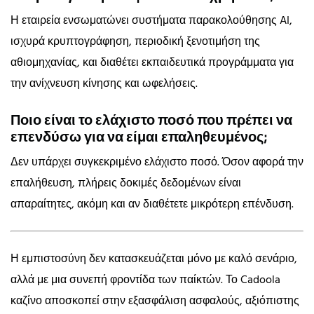
Η εταιρεία ενσωματώνει συστήματα παρακολούθησης AI,
ισχυρά κρυπτογράφηση, περιοδική ξενοτιμήση της
αθιομηχανίας, και διαθέτει εκπαιδευτικά προγράμματα για
την ανίχνευση κίνησης και ωφελήσεις.
Ποιο είναι το ελάχιστο ποσό που πρέπει να
επενδύσω για να είμαι επαληθευμένος;
Δεν υπάρχει συγκεκριμένο ελάχιστο ποσό. Όσον αφορά την
επαλήθευση, πλήρεις δοκιμές δεδομένων είναι
απαραίτητες, ακόμη και αν διαθέτετε μικρότερη επένδυση.
Η εμπιστοσύνη δεν κατασκευάζεται μόνο με καλό σενάριο,
αλλά με μια συνεπή φροντίδα των παίκτών. Το Cadoola
καζίνο αποσκοπεί στην εξασφάλιση ασφαλούς, αξιόπιστης