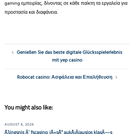
gaming εμπειρίας, δίνοντας σε κάθε παίκτη τα εργαλεία για
προστασία και διαφάνεια.
Post
Genießen Sie das beste digitale Glücksspielerlebnis
navigation
mit yep casino
Robocat casino: Ασφάλεια και Επαλήθευση
You might also like:
AUGUST 6, 2026
Å½ingsnis Ä¯ fscasino: jÅ«sÅ³ aukÅ¡Äiausios klasÄ—s