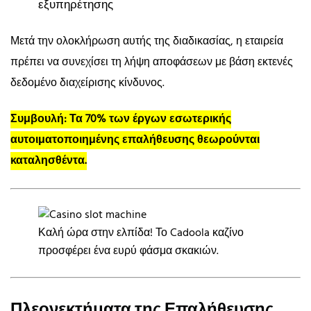
εξυπηρέτησης
Μετά την ολοκλήρωση αυτής της διαδικασίας, η εταιρεία
πρέπει να συνεχίσει τη λήψη αποφάσεων με βάση εκτενές
δεδομένο διαχείρισης κίνδυνος.
Συμβουλή: Τα
70%
των έργων εσωτερικής
αυτοιματοποιημένης επαλήθευσης θεωρούνται
καταλησθέντα.
Καλή ώρα στην ελπίδα! Το Cadoola καζίνο
προσφέρει ένα ευρύ φάσμα σκακιών.
Πλεονεκτήματα της Επαλήθευσης