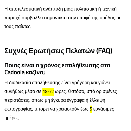
Η αποτελεσματική ανάπτυξη μιας πολιτιστική ή τεχνική
παροχή συμβάλλει σημαντικά στην επαφή της ομάδας με
τους παίκτες.
Συχνές Ερωτήσεις Πελατών (FAQ)
Ποιος είναι ο χρόνος επαλήθευσης στο
Cadoola καζίνο;
Η διαδικασία επαλήθευσης είναι γρήγορη και γιάνει
συνήθως μέσα σε
48-72
ώρες. Ωστόσο, υπό ορισμένες
περιστάσεις, όπως μη έγκυρα έγγραφα ή έλλειψη
φωτογραφίας, μπορεί να χρειαστούν έως
5
εργάσιμες
ημέρες.