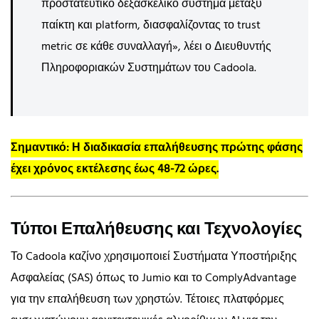
προστατευτικό δεξασκελικό σύστημα μεταξύ
παίκτη και platform, διασφαλίζοντας το trust
metric σε κάθε συναλλαγή», λέει ο Διευθυντής
Πληροφοριακών Συστημάτων του Cadoola.
Σημαντικό: Η διαδικασία επαλήθευσης πρώτης φάσης
έχει χρόνος εκτέλεσης έως
48-72
ώρες.
Τύποι Επαλήθευσης και Τεχνολογίες
Το Cadoola καζίνο χρησιμοποιεί Συστήματα Υποστήριξης
Ασφαλείας (SAS) όπως το Jumio και το ComplyAdvantage
για την επαλήθευση των χρηστών. Τέτοιες πλατφόρμες