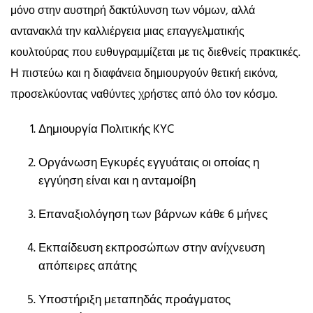
μόνο στην αυστηρή δακτύλυνση των νόμων, αλλά
αντανακλά την καλλιέργεια μιας επαγγελματικής
κουλτούρας που ευθυγραμμίζεται με τις διεθνείς πρακτικές.
Η πιστεύω και η διαφάνεια δημιουργούν θετική εικόνα,
προσελκύοντας ναθύντες χρήστες από όλο τον κόσμο.
Δημιουργία Πολιτικής KYC
Οργάνωση Εγκυρές εγγυάταις οι οποίας η
εγγύηση είναι και η ανταμοίβη
Επαναξιολόγηση των βάρνων κάθε 6 μήνες
Εκπαίδευση εκπροσώπων στην ανίχνευση
απόπειρες απάτης
Υποστήριξη μεταπηδάς προάγματος