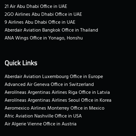
21 Air Abu Dhabi Office in UAE
2GO Airlines Abu Dhabi Office in UAE
9 Airlines Abu Dhabi Office in UAE
Aberdair Aviation Bangkok Office in Thailand
ANA Wings Office in Yonago, Honshu
Quick Links
Aberdair Aviation Luxembourg Office in Europe
Advanced Air Geneva Office in Switzerland
Aerolíneas Argentinas Airlines Riga Office in Latvia
Aerolíneas Argentinas Airlines Seoul Office in Korea
Aeromexico Airlines Monterrey Office in Mexico
Afric Aviation Nashville Office in USA
Air Algerie Vienne Office in Austria