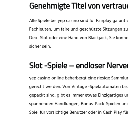
Genehmigte Titel von vertra
Alle Spiele bei yep casino sind für Fairplay garanti
Fachleuten, um faire und geschützte Sitzungen zu 
Deo -Slot oder eine Hand von Blackjack, Sie könne
sicher sein.
Slot -Spiele – endloser Nerve
yep casino online beherbergt eine riesige Sammlun
gerecht werden. Von Vintage -Spielautomaten bis 
gepackt sind, gibt es immer etwas Einzigartiges u
spannenden Handlungen, Bonus-Pack-Spielen und J
Spiel für vorsichtige Benutzer oder in Cash Play 