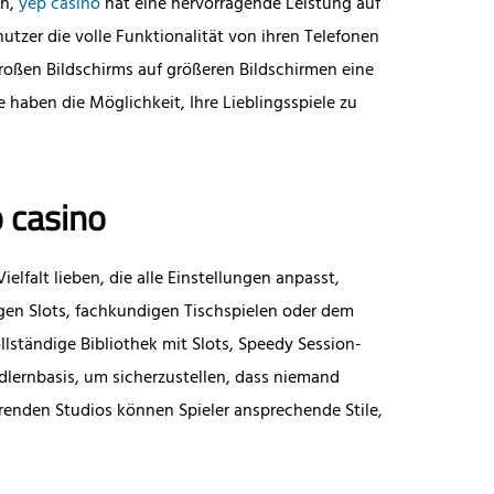
en,
yep casino
hat eine hervorragende Leistung auf
utzer die volle Funktionalität von ihren Telefonen
roßen Bildschirms auf größeren Bildschirmen eine
ie haben die Möglichkeit, Ihre Lieblingsspiele zu
 casino
elfalt lieben, die alle Einstellungen anpasst,
gen Slots, fachkundigen Tischspielen oder dem
ollständige Bibliothek mit Slots, Speedy Session-
dlernbasis, um sicherzustellen, dass niemand
renden Studios können Spieler ansprechende Stile,