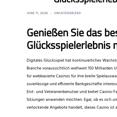
JUNE 11, 2026
UNCATEGORIZED
Genießen Sie das bes
Glücksspielerlebnis 
Digitales Glücksspiel hat kontinuierliches Wachst
Branche voraussichtlich weltweit 150 Milliarden U
für webbasierte Casinos für ihre breite Spielausw
zuverlässige und effiziente Bankgeschäfte interes
Erst- und Veteranenbenutzer und bietet Casino-Fa
Sitzungen anwenden möchten. Egal, ob es sich um e
verlockende Angebote handelt, dieses Casino ist 