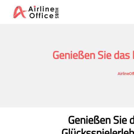
Skip
to
content
Genießen Sie das b
AirlineO
Genießen Sie d
Glücksspielerleb