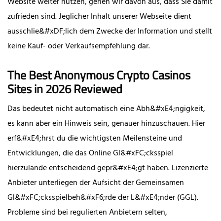
Website weiter nutzen, gehen wir davon aus, dass Sie damit
zufrieden sind. Jeglicher Inhalt unserer Webseite dient
ausschlie&#xDF;lich dem Zwecke der Information und stellt
keine Kauf- oder Verkaufsempfehlung dar.
The Best Anonymous Crypto Casinos
Sites in 2026 Reviewed
Das bedeutet nicht automatisch eine Abh&#xE4;ngigkeit,
es kann aber ein Hinweis sein, genauer hinzuschauen. Hier
erf&#xE4;hrst du die wichtigsten Meilensteine und
Entwicklungen, die das Online Gl&#xFC;cksspiel
hierzulande entscheidend gepr&#xE4;gt haben. Lizenzierte
Anbieter unterliegen der Aufsicht der Gemeinsamen
Gl&#xFC;cksspielbeh&#xF6;rde der L&#xE4;nder (GGL).
Probleme sind bei regulierten Anbietern selten,