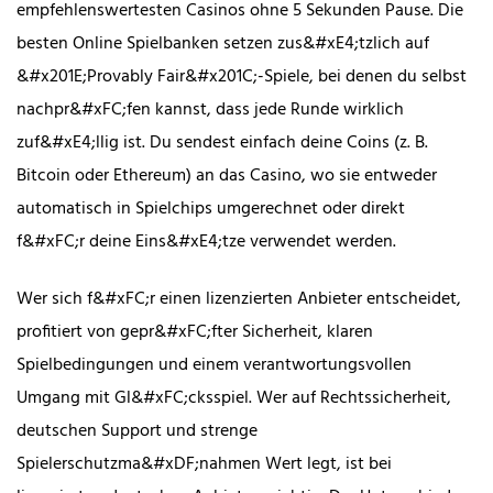
empfehlenswertesten Casinos ohne 5 Sekunden Pause. Die
besten Online Spielbanken setzen zus&#xE4;tzlich auf
&#x201E;Provably Fair&#x201C;-Spiele, bei denen du selbst
nachpr&#xFC;fen kannst, dass jede Runde wirklich
zuf&#xE4;llig ist. Du sendest einfach deine Coins (z. B.
Bitcoin oder Ethereum) an das Casino, wo sie entweder
automatisch in Spielchips umgerechnet oder direkt
f&#xFC;r deine Eins&#xE4;tze verwendet werden.
Wer sich f&#xFC;r einen lizenzierten Anbieter entscheidet,
profitiert von gepr&#xFC;fter Sicherheit, klaren
Spielbedingungen und einem verantwortungsvollen
Umgang mit Gl&#xFC;cksspiel. Wer auf Rechtssicherheit,
deutschen Support und strenge
Spielerschutzma&#xDF;nahmen Wert legt, ist bei