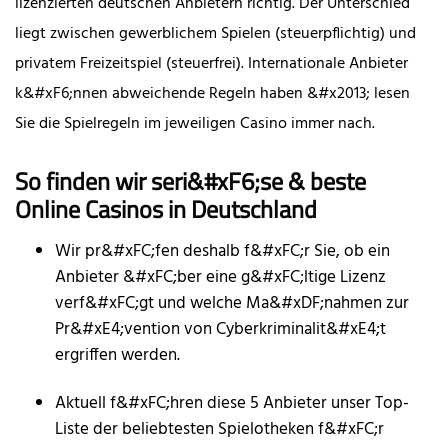
lizenzierten deutschen Anbietern richtig. Der Unterschied
liegt zwischen gewerblichem Spielen (steuerpflichtig) und
privatem Freizeitspiel (steuerfrei). Internationale Anbieter
k&#xF6;nnen abweichende Regeln haben &#x2013; lesen
Sie die Spielregeln im jeweiligen Casino immer nach.
So finden wir seri&#xF6;se & beste
Online Casinos in Deutschland
Wir pr&#xFC;fen deshalb f&#xFC;r Sie, ob ein
Anbieter &#xFC;ber eine g&#xFC;ltige Lizenz
verf&#xFC;gt und welche Ma&#xDF;nahmen zur
Pr&#xE4;vention von Cyberkriminalit&#xE4;t
ergriffen werden.
Aktuell f&#xFC;hren diese 5 Anbieter unser Top-
Liste der beliebtesten Spielotheken f&#xFC;r