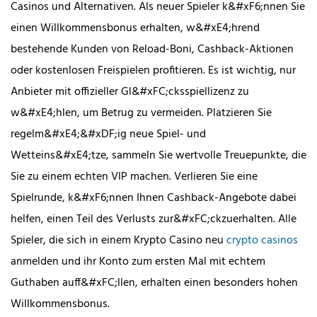
Casinos und Alternativen. Als neuer Spieler k&#xF6;nnen Sie
einen Willkommensbonus erhalten, w&#xE4;hrend
bestehende Kunden von Reload-Boni, Cashback-Aktionen
oder kostenlosen Freispielen profitieren. Es ist wichtig, nur
Anbieter mit offizieller Gl&#xFC;cksspiellizenz zu
w&#xE4;hlen, um Betrug zu vermeiden. Platzieren Sie
regelm&#xE4;&#xDF;ig neue Spiel- und
Wetteins&#xE4;tze, sammeln Sie wertvolle Treuepunkte, die
Sie zu einem echten VIP machen. Verlieren Sie eine
Spielrunde, k&#xF6;nnen Ihnen Cashback-Angebote dabei
helfen, einen Teil des Verlusts zur&#xFC;ckzuerhalten. Alle
Spieler, die sich in einem Krypto Casino neu
crypto casinos
anmelden und ihr Konto zum ersten Mal mit echtem
Guthaben auff&#xFC;llen, erhalten einen besonders hohen
Willkommensbonus.