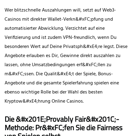
Wer blitzschnelle Auszahlungen will, setzt auf Web3-
Casinos mit direkter Wallet-Verkn&#xFC;pfung und
automatisierter Abwicklung. Verzichtet auf eine
Verifizierung und ist zudem VPN-freundlich, wenn Du
besonderen Wert auf Deine Privatsph&#xE4;re legst. Diese
Angebote erlauben es Dir, Gewinne direkt auszahlen zu
lassen, ohne Umsatzbedingungen erf&#xFC;llen zu
m&#xFC;ssen. Die Qualit&#xE4;t der Spiele, Bonus-
Angebote und die gesamte Spielerfahrung spielen eine
ebenso wichtige Rolle bei der Wahl des besten
Kryptow&#xE4;hrung Online Casinos.
Die &#x201E;Provably Fair&#x201C;-
Methode: Pr&#xFC;fen Sie die Fairness