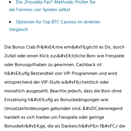
Die „Provably Fair“-Methode: Prüfen Sie
die Fairness von Spielen selbst
Optionen für Top BTC Casinos im direkten
Vergleich
Die Bonus Crab Pr&#xE4;mie erm&#xF6;glicht es Dir, durch
Zufall oder einen Klick zus&#xE4;tzliche Boni wie Freispiele
oder Bonusguthaben zu gewinnen. Cashback ist
h&#xE4;ufig Bestandteil von VIP-Programmen und wird
entsprechend der VIP-Stufe w&#xF6;chentlich oder
monatlich ausgezahlt. Beachte jedoch, dass die Boni ohne
Einzahlung h&#xE4;ufig an Bonusbedingungen wie
Umsatzanforderungen gebunden sind. &#xDC;berwiegend
handelt es sich hierbei um Freispiele oder geringe
Bonusbetr&#xE4;ge, die als Dankesch&#xF6;n f&#xFC;r die