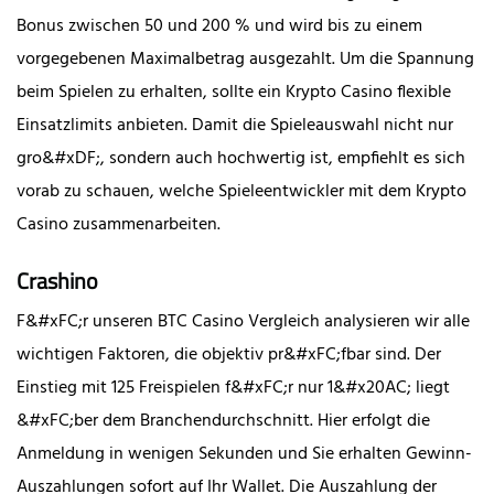
Bonus zwischen 50 und 200 % und wird bis zu einem
vorgegebenen Maximalbetrag ausgezahlt. Um die Spannung
beim Spielen zu erhalten, sollte ein Krypto Casino flexible
Einsatzlimits anbieten. Damit die Spieleauswahl nicht nur
gro&#xDF;, sondern auch hochwertig ist, empfiehlt es sich
vorab zu schauen, welche Spieleentwickler mit dem Krypto
Casino zusammenarbeiten.
Crashino
F&#xFC;r unseren BTC Casino Vergleich analysieren wir alle
wichtigen Faktoren, die objektiv pr&#xFC;fbar sind. Der
Einstieg mit 125 Freispielen f&#xFC;r nur 1&#x20AC; liegt
&#xFC;ber dem Branchendurchschnitt. Hier erfolgt die
Anmeldung in wenigen Sekunden und Sie erhalten Gewinn-
Auszahlungen sofort auf Ihr Wallet. Die Auszahlung der