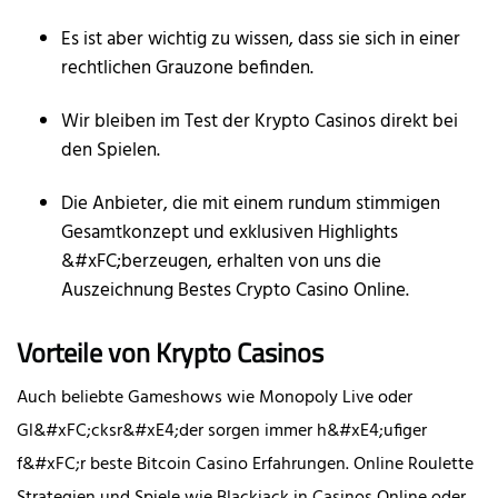
Es ist aber wichtig zu wissen, dass sie sich in einer
rechtlichen Grauzone befinden.
Wir bleiben im Test der Krypto Casinos direkt bei
den Spielen.
Die Anbieter, die mit einem rundum stimmigen
Gesamtkonzept und exklusiven Highlights
&#xFC;berzeugen, erhalten von uns die
Auszeichnung Bestes Crypto Casino Online.
Vorteile von Krypto Casinos
Auch beliebte Gameshows wie Monopoly Live oder
Gl&#xFC;cksr&#xE4;der sorgen immer h&#xE4;ufiger
f&#xFC;r beste Bitcoin Casino Erfahrungen. Online Roulette