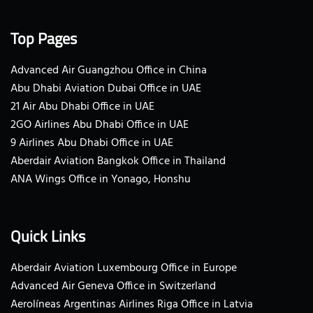
Top Pages
Advanced Air Guangzhou Office in China
Abu Dhabi Aviation Dubai Office in UAE
21 Air Abu Dhabi Office in UAE
2GO Airlines Abu Dhabi Office in UAE
9 Airlines Abu Dhabi Office in UAE
Aberdair Aviation Bangkok Office in Thailand
ANA Wings Office in Yonago, Honshu
Quick Links
Aberdair Aviation Luxembourg Office in Europe
Advanced Air Geneva Office in Switzerland
Aerolíneas Argentinas Airlines Riga Office in Latvia