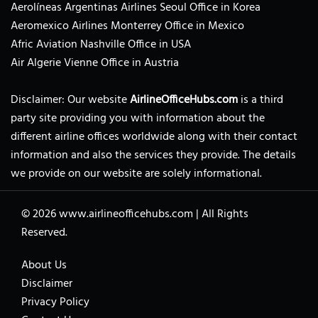
Aerolíneas Argentinas Airlines Seoul Office in Korea
Aeromexico Airlines Monterrey Office in Mexico
Afric Aviation Nashville Office in USA
Air Algerie Vienne Office in Austria
Disclaimer: Our website
AirlineOfficeHubs.com
is a third
party site providing you with information about the
different airline offices worldwide along with their contact
information and also the services they provide. The details
we provide on our website are solely informational.
© 2026
www.airlineofficehubs.com
|
All Rights
Reserved.
About Us
Disclaimer
Privacy Policy