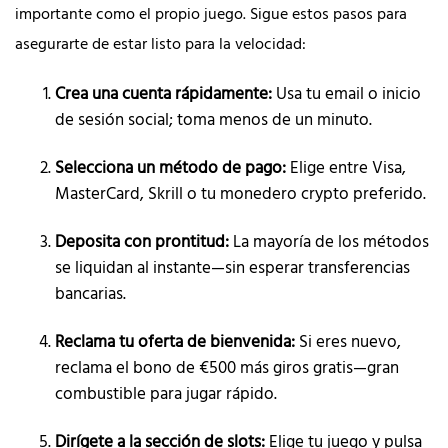
importante como el propio juego. Sigue estos pasos para
asegurarte de estar listo para la velocidad:
Crea una cuenta rápidamente:
Usa tu email o inicio
de sesión social; toma menos de un minuto.
Selecciona un método de pago:
Elige entre Visa,
MasterCard, Skrill o tu monedero crypto preferido.
Deposita con prontitud:
La mayoría de los métodos
se liquidan al instante—sin esperar transferencias
bancarias.
Reclama tu oferta de bienvenida:
Si eres nuevo,
reclama el bono de €500 más giros gratis—gran
combustible para jugar rápido.
Dirígete a la sección de slots:
Elige tu juego y pulsa