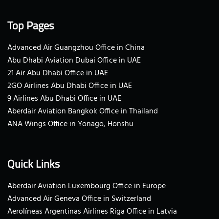
Top Pages
Advanced Air Guangzhou Office in China
Abu Dhabi Aviation Dubai Office in UAE
21 Air Abu Dhabi Office in UAE
2GO Airlines Abu Dhabi Office in UAE
9 Airlines Abu Dhabi Office in UAE
Aberdair Aviation Bangkok Office in Thailand
ANA Wings Office in Yonago, Honshu
Quick Links
Aberdair Aviation Luxembourg Office in Europe
Advanced Air Geneva Office in Switzerland
Aerolíneas Argentinas Airlines Riga Office in Latvia