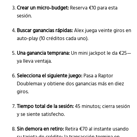
Crear un micro‑budget:
Reserva €10 para esta
sesión.
Buscar ganancias rápidas:
Alex juega veinte giros en
auto‑play (10 créditos cada uno).
Una ganancia temprana:
Un mini jackpot le da €25—
ya lleva ventaja.
Selecciona el siguiente juego:
Pasa a Raptor
Doublemax y obtiene dos ganancias más en diez
giros.
Tiempo total de la sesión:
45 minutos; cierra sesión
y se siente satisfecho.
Sin demora en retiro:
Retira €70 al instante usando