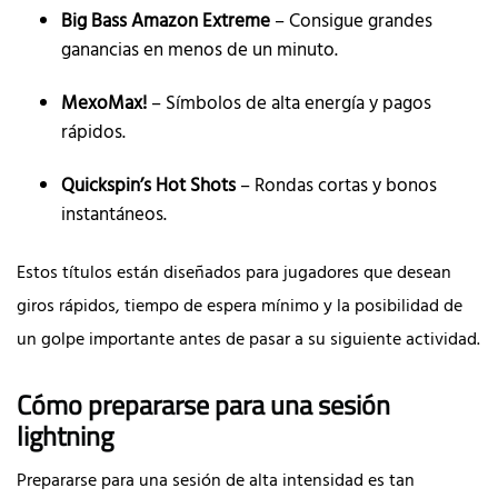
Big Bass Amazon Extreme
– Consigue grandes
ganancias en menos de un minuto.
MexoMax!
– Símbolos de alta energía y pagos
rápidos.
Quickspin’s Hot Shots
– Rondas cortas y bonos
instantáneos.
Estos títulos están diseñados para jugadores que desean
giros rápidos, tiempo de espera mínimo y la posibilidad de
un golpe importante antes de pasar a su siguiente actividad.
Cómo prepararse para una sesión
lightning
Prepararse para una sesión de alta intensidad es tan