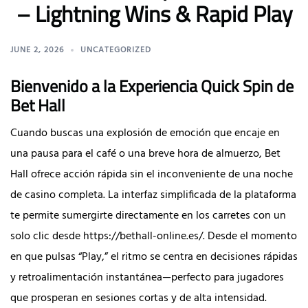
– Lightning Wins & Rapid Play
JUNE 2, 2026
UNCATEGORIZED
Bienvenido a la Experiencia Quick Spin de
Bet Hall
Cuando buscas una explosión de emoción que encaje en
una pausa para el café o una breve hora de almuerzo, Bet
Hall ofrece acción rápida sin el inconveniente de una noche
de casino completa. La interfaz simplificada de la plataforma
te permite sumergirte directamente en los carretes con un
solo clic desde https://bethall-online.es/. Desde el momento
en que pulsas “Play,” el ritmo se centra en decisiones rápidas
y retroalimentación instantánea—perfecto para jugadores
que prosperan en sesiones cortas y de alta intensidad.