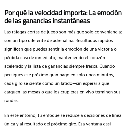
Por qué la velocidad importa: La emoción
de las ganancias instantáneas
Las ráfagas cortas de juego son más que solo conveniencia;
son un tipo diferente de adrenalina. Resultados rápidos
significan que puedes sentir la emoción de una victoria o
pérdida casi de inmediato, manteniendo el corazón
acelerado y la lista de ganancias siempre fresca. Cuando
persigues ese próximo gran pago en solo unos minutos,
cada giro se siente como un latido—sin esperar a que
carguen las mesas o que los crupieres en vivo terminen sus
rondas.
En este entorno, tu enfoque se reduce a decisiones de línea
única y al resultado del próximo giro. Esa ventana casi