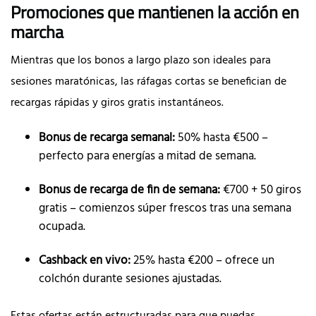
Promociones que mantienen la acción en
marcha
Mientras que los bonos a largo plazo son ideales para
sesiones maratónicas, las ráfagas cortas se benefician de
recargas rápidas y giros gratis instantáneos.
Bonus de recarga semanal:
50% hasta €500 –
perfecto para energías a mitad de semana.
Bonus de recarga de fin de semana:
€700 + 50 giros
gratis – comienzos súper frescos tras una semana
ocupada.
Cashback en vivo:
25% hasta €200 – ofrece un
colchón durante sesiones ajustadas.
Estas ofertas están estructuradas para que puedas