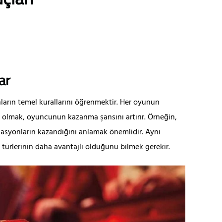
ar
ların temel kurallarını öğrenmektir. Her oyunun
m olmak, oyuncunun kazanma şansını artırır. Örneğin,
nasyonların kazandığını anlamak önemlidir. Aynı
s türlerinin daha avantajlı olduğunu bilmek gerekir.