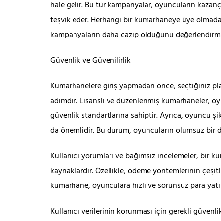
hale gelir. Bu tür kampanyalar, oyuncuların kazanç
teşvik eder. Herhangi bir kumarhaneye üye olmada
kampanyaların daha cazip olduğunu değerlendirme
Güvenlik ve Güvenilirlik
Kumarhanelere giriş yapmadan önce, seçtiğiniz plat
adımdır. Lisanslı ve düzenlenmiş kumarhaneler, oyu
güvenlik standartlarına sahiptir. Ayrıca, oyuncu şi
da önemlidir. Bu durum, oyuncuların olumsuz bir de
Kullanıcı yorumları ve bağımsız incelemeler, bir k
kaynaklardır. Özellikle, ödeme yöntemlerinin çeşitli
kumarhane, oyunculara hızlı ve sorunsuz para yatı
Kullanıcı verilerinin korunması için gerekli güvenl