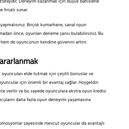
stratejidir. Deneyim kazanmak için düşük bahislerle
fırsatı sunar.
 yapmalısınız. Birçok kumarhane, sanal oyun
madan önce, oyunları deneme şansı bulabilirsiniz. Bu
r hem de oyuncunun kendine güvenini artırır.
ararlanmak
oyuncuları elde tutmak için çeşitli bonuslar ve
oyuncular için önemli bir avantaj sağlar. Hoşgeldin
likte verilir ve bu sayede oyunculara ekstra oyun kredisi
uncuların daha fazla oyun deneyimi yaşamasına
promosyonlar sayesinde mevcut oyuncular da avantajlı