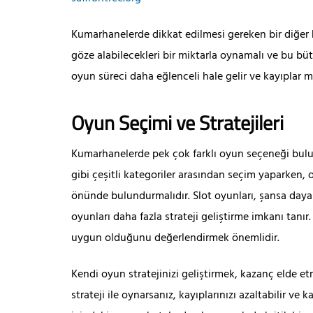
Kumarhanelerde dikkat edilmesi gereken bir diğer 
göze alabilecekleri bir miktarla oynamalı ve bu b
oyun süreci daha eğlenceli hale gelir ve kayıplar mi
Oyun Seçimi ve Stratejileri
Kumarhanelerde pek çok farklı oyun seçeneği bulun
gibi çeşitli kategoriler arasından seçim yaparken, o
önünde bulundurmalıdır. Slot oyunları, şansa daya
oyunları daha fazla strateji geliştirme imkanı tanır
uygun olduğunu değerlendirmek önemlidir.
Kendi oyun stratejinizi geliştirmek, kazanç elde etme
strateji ile oynarsanız, kayıplarınızı azaltabilir ve