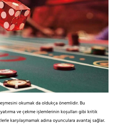
leşmesini okumak da oldukça önemlidir. Bu
yatırma ve çekme işlemlerinin koşulları gibi kritik
rizlerle karşılaşmamak adına oyunculara avantaj sağlar.