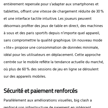
entièrement repensée pour s’adapter aux smartphones et
tablettes, offrant une vitesse de chargement réduite de 30 %
et une interface tactile intuitive. Les joueurs peuvent
désormais profiter des jeux de table en direct, des machines
à sous et des paris sportifs depuis n’importe quel appareil,
sans compromettre la qualité graphique. Un nouveau mode
« lite » propose une consommation de données minimale,
idéal pour les utilisateurs en déplacement. Cette approche
centrée sur le mobile reflète la tendance actuelle du marché,
où plus de 60 % des sessions de jeu en ligne se déroulent
sur des appareils mobiles.
Sécurité et paiement renforcés
Parallèlement aux améliorations visuelles, big clash a
renforcé son infrastructure de paiement en intégrant