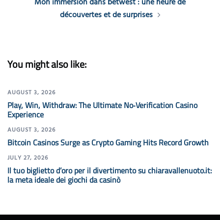
Mon immersion dans betwest : une heure de
découvertes et de surprises
You might also like:
AUGUST 3, 2026
Play, Win, Withdraw: The Ultimate No‑Verification Casino
Experience
AUGUST 3, 2026
Bitcoin Casinos Surge as Crypto Gaming Hits Record Growth
JULY 27, 2026
Il tuo biglietto d’oro per il divertimento su chiaravallenuoto.it:
la meta ideale dei giochi da casinò