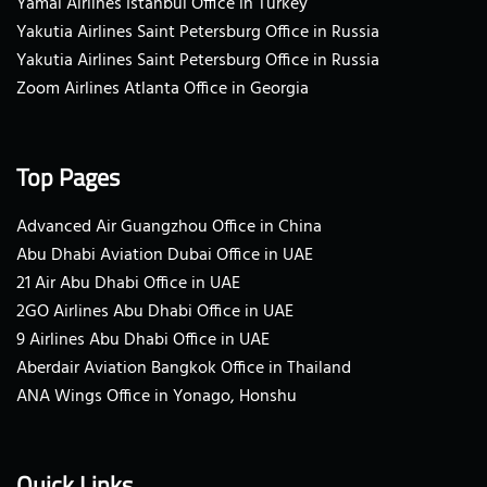
Yamal Airlines Istanbul Office in Turkey
Yakutia Airlines Saint Petersburg Office in Russia
Yakutia Airlines Saint Petersburg Office in Russia
Zoom Airlines Atlanta Office in Georgia
Top Pages
Advanced Air Guangzhou Office in China
Abu Dhabi Aviation Dubai Office in UAE
21 Air Abu Dhabi Office in UAE
2GO Airlines Abu Dhabi Office in UAE
9 Airlines Abu Dhabi Office in UAE
Aberdair Aviation Bangkok Office in Thailand
ANA Wings Office in Yonago, Honshu
Quick Links