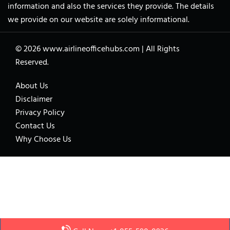
information and also the services they provide. The details
we provide on our website are solely informational.
© 2026
www.airlineofficehubs.com
|
All Rights
Reserved.
About Us
Disclaimer
Privacy Policy
Contact Us
Why Choose Us