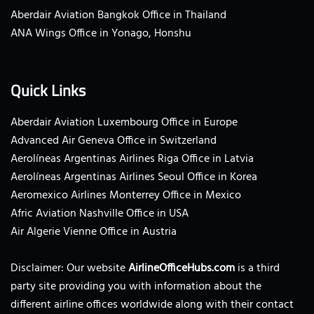
Aberdair Aviation Bangkok Office in Thailand
ANA Wings Office in Yonago, Honshu
Quick Links
Aberdair Aviation Luxembourg Office in Europe
Advanced Air Geneva Office in Switzerland
Aerolíneas Argentinas Airlines Riga Office in Latvia
Aerolíneas Argentinas Airlines Seoul Office in Korea
Aeromexico Airlines Monterrey Office in Mexico
Afric Aviation Nashville Office in USA
Air Algerie Vienne Office in Austria
Disclaimer: Our website
AirlineOfficeHubs.com
is a third
party site providing you with information about the
different airline offices worldwide along with their contact