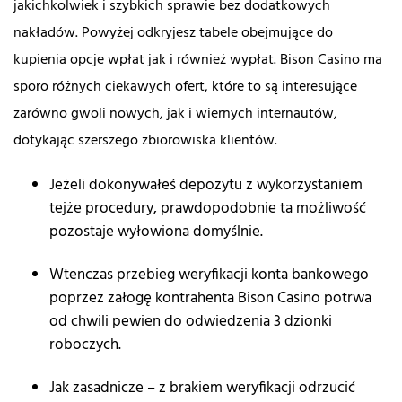
jakichkolwiek i szybkich sprawie bez dodatkowych
nakładów. Powyżej odkryjesz tabele obejmujące do
kupienia opcje wpłat jak i również wypłat. Bison Casino ma
sporo różnych ciekawych ofert, które to są interesujące
zarówno gwoli nowych, jak i wiernych internautów,
dotykając szerszego zbiorowiska klientów.
Jeżeli dokonywałeś depozytu z wykorzystaniem
tejże procedury, prawdopodobnie ta możliwość
pozostaje wyłowiona domyślnie.
Wtenczas przebieg weryfikacji konta bankowego
poprzez załogę kontrahenta Bison Casino potrwa
od chwili pewien do odwiedzenia 3 dzionki
roboczych.
Jak zasadnicze – z brakiem weryfikacji odrzucić