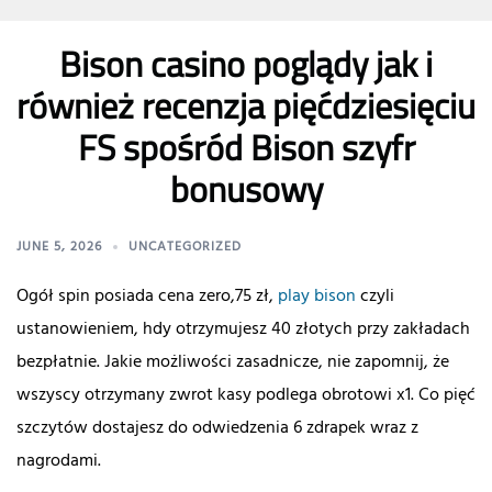
Bison casino poglądy jak i
również recenzja pięćdziesięciu
FS spośród Bison szyfr
bonusowy
JUNE 5, 2026
UNCATEGORIZED
Ogół spin posiada cena zero,75 zł,
play bison
czyli
ustanowieniem, hdy otrzymujesz 40 złotych przy zakładach
bezpłatnie. Jakie możliwości zasadnicze, nie zapomnij, że
wszyscy otrzymany zwrot kasy podlega obrotowi x1. Co pięć
szczytów dostajesz do odwiedzenia 6 zdrapek wraz z
nagrodami.