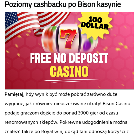
Poziomy cashbacku po Bison kasynie
Pamiętaj, hdy wynik być może pobrać zarówno duże
wygrane, jak i również nieoczekiwane utraty! Bison Casino
podaje graczom dojście do ponad 3000 gier od czasu
renomowanych sklepów. Pokrewne udogodnienia można
znaleźć także po Royal win, dokąd fani odnoszą korzyści z