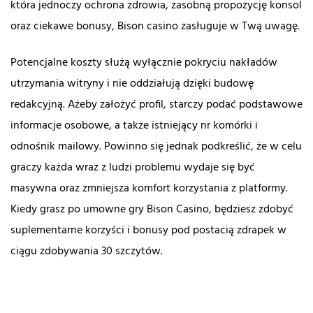
która jednoczy ochrona zdrowia, zasobną propozycję konsol
oraz ciekawe bonusy, Bison casino zasługuje w Twą uwagę.
Potencjalne koszty służą wyłącznie pokryciu nakładów
utrzymania witryny i nie oddziałują dzięki budowę
redakcyjną. Ażeby założyć profil, starczy podać podstawowe
informacje osobowe, a także istniejący nr komórki i
odnośnik mailowy. Powinno się jednak podkreślić, że w celu
graczy każda wraz z ludzi problemu wydaje się być
masywna oraz zmniejsza komfort korzystania z platformy.
Kiedy grasz po umowne gry Bison Casino, będziesz zdobyć
suplementarne korzyści i bonusy pod postacią zdrapek w
ciągu zdobywania 30 szczytów.