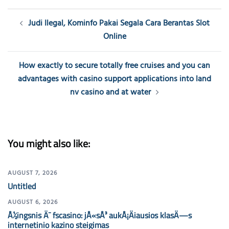
Post
Judi Ilegal, Kominfo Pakai Segala Cara Berantas Slot
navigation
Online
How exactly to secure totally free cruises and you can
advantages with casino support applications into land
nv casino and at water
You might also like:
AUGUST 7, 2026
Untitled
AUGUST 6, 2026
Å½ingsnis Ä¯ fscasino: jÅ«sÅ³ aukÅ¡Äiausios klasÄ—s
internetinio kazino steigimas