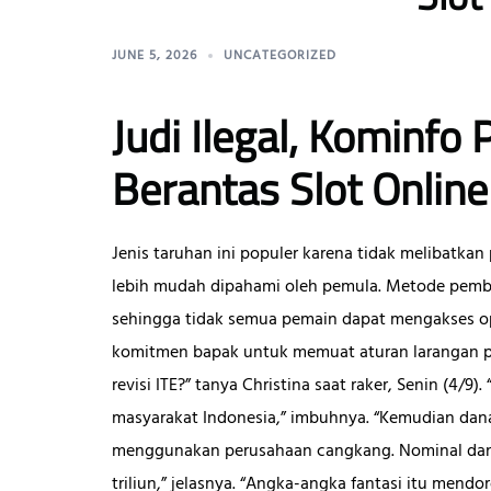
JUNE 5, 2026
UNCATEGORIZED
Judi Ilegal, Kominfo 
Berantas Slot Online
Jenis taruhan ini populer karena tidak melibatkan
lebih mudah dipahami oleh pemula. Metode pemba
sehingga tidak semua pemain dapat mengakses op
komitmen bapak untuk memuat aturan larangan pe
revisi ITE?” tanya Christina saat raker, Senin (4/9
masyarakat Indonesia,” imbuhnya. “Kemudian dana 
menggunakan perusahaan cangkang. Nominal dana ya
triliun,” jelasnya. “Angka-angka fantasi itu mend