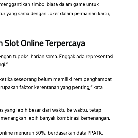
t menggantikan simbol biasa dalam game untuk
ur yang sama dengan Joker dalam permainan kartu,
 Slot Online Terpercaya
dengan tupoksi harian sama. Enggak ada representasi
gi.”
un ketika seseorang belum memiliki rem penghambat
upakan faktor kerentanan yang penting,” kata
 yang lebih besar dari waktu ke waktu, tetapi
memenangkan lebih banyak kombinasi kemenangan.
i online menurun 50%, berdasarkan data PPATK.