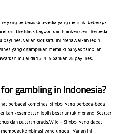
ne yang berbasis di Swedia yang memiliki beberapa
urefrom the Black Lagoon dan Frankenstein. Berbeda
u paylines, varian slot satu ini menawarkan lebih
lines yang ditampilkan memiliki banyak tampilan
warkan mulai dari 3, 4, 5 bahkan 25 paylines,
for gambling in Indonesia?
ihat berbagai kombinasi simbol yang berbeda-beda
erikan kesempatan lebih besar untuk menang. Scatter
onus dan putaran gratis.Wild – Simbol yang dapat
 membuat kombinasi yang unggul. Varian ini