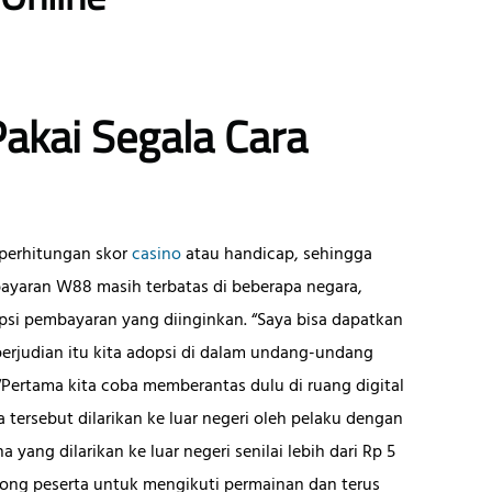
Pakai Segala Cara
 perhitungan skor
casino
atau handicap, sehingga
yaran W88 masih terbatas di beberapa negara,
si pembayaran yang diinginkan. “Saya bisa dapatkan
rjudian itu kita adopsi di dalam undang-undang
). “Pertama kita coba memberantas dulu di ruang digital
tersebut dilarikan ke luar negeri oleh pelaku dengan
ng dilarikan ke luar negeri senilai lebih dari Rp 5
orong peserta untuk mengikuti permainan dan terus