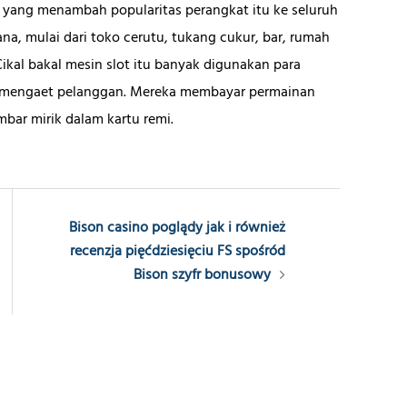
ell yang menambah popularitas perangkat itu ke seluruh
na, mulai dari toko cerutu, tukang cukur, bar, rumah
Cikal bakal mesin slot itu banyak digunakan para
uk mengaet pelanggan. Mereka membayar permainan
ar mirik dalam kartu remi.
Bison casino poglądy jak i również
recenzja pięćdziesięciu FS spośród
Bison szyfr bonusowy