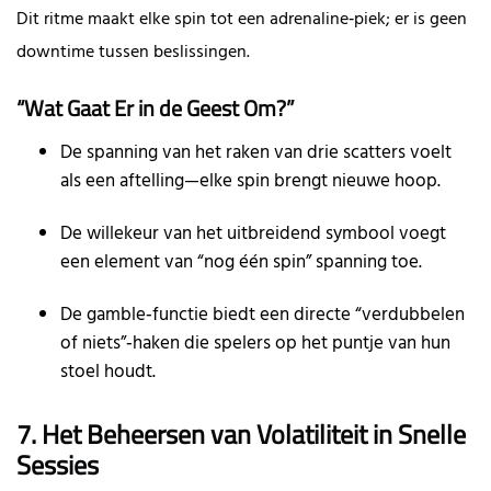
Dit ritme maakt elke spin tot een adrenaline‑piek; er is geen
downtime tussen beslissingen.
“Wat Gaat Er in de Geest Om?”
De spanning van het raken van drie scatters voelt
als een aftelling—elke spin brengt nieuwe hoop.
De willekeur van het uitbreidend symbool voegt
een element van “nog één spin” spanning toe.
De gamble‑functie biedt een directe “verdubbelen
of niets”‑haken die spelers op het puntje van hun
stoel houdt.
7. Het Beheersen van Volatiliteit in Snelle
Sessies