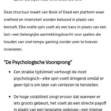
Deze structuur maakt van Book of Dead een platform waar
snelheid en intensiteit worden beloond in plaats van
bestraft. Elke snelle spin voelt als een kans in plaats van een
last—een belangrijke aantrekkingskracht voor spelers die
houden van snel‑tempo gaming zonder uren te hoeven
investeren.
“De Psychologische Voorsprong”
Een strakke tijdslimiet verhoogt de inzet
psychologisch—elke spin voelt dringend omdat er
geen tijd is om later van verliezen te herstellen.
De hoge volatiliteit zorgt ervoor dat wanneer er
iets groots gebeurt, het voelt als een directe payoff
in plaats van een langzame opbouw—een intense