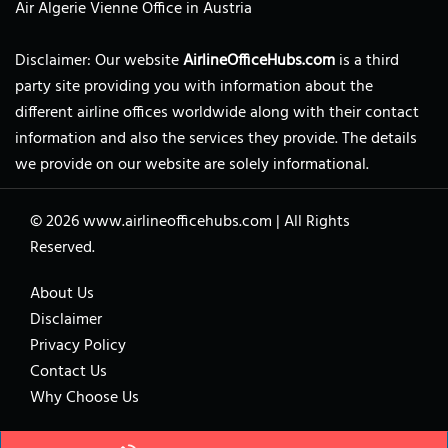
Air Algerie Vienne Office in Austria
Disclaimer: Our website
AirlineOfficeHubs.com
is a third
party site providing you with information about the
different airline offices worldwide along with their contact
information and also the services they provide. The details
we provide on our website are solely informational.
© 2026
www.airlineofficehubs.com
|
All Rights
Reserved.
About Us
Disclaimer
Privacy Policy
Contact Us
Why Choose Us