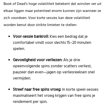
Book of Dead’s hoge volatiliteit betekent dat winsten ver uit
elkaar liggen maar potentieel enorm kunnen zijn wanneer ze
zich voordoen. Voor korte sessies kan deze volatiliteit
worden benut door strikte limieten te stellen:
Voor‑sessie bankroll:
Kies een bedrag dat je
comfortabel vindt voor slechts 15–20 minuten
spelen.
Gevoeligheid voor verliezen:
Als je drie
opeenvolgende spins zonder scatters verliest,
pauzeer dan even—jagen op verliesreeksen snel
vermijden.
Streef naar free spins vroeg:
In korte speel‑sessies
maximaliseert het vroeg krijgen van free spins je
rendement per spin.