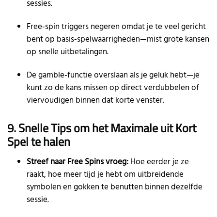
sessies.
Free‑spin triggers negeren omdat je te veel gericht
bent op basis‑spelwaarrigheden—mist grote kansen
op snelle uitbetalingen.
De gamble‑functie overslaan als je geluk hebt—je
kunt zo de kans missen op direct verdubbelen of
viervoudigen binnen dat korte venster.
9. Snelle Tips om het Maximale uit Kort
Spel te halen
Streef naar Free Spins vroeg:
Hoe eerder je ze
raakt, hoe meer tijd je hebt om uitbreidende
symbolen en gokken te benutten binnen dezelfde
sessie.