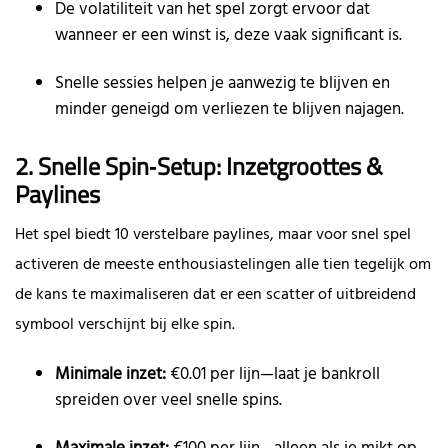
De volatiliteit van het spel zorgt ervoor dat
wanneer er een winst is, deze vaak significant is.
Snelle sessies helpen je aanwezig te blijven en
minder geneigd om verliezen te blijven najagen.
2. Snelle Spin‑Setup: Inzetgroottes &
Paylines
Het spel biedt 10 verstelbare paylines, maar voor snel spel
activeren de meeste enthousiastelingen alle tien tegelijk om
de kans te maximaliseren dat er een scatter of uitbreidend
symbool verschijnt bij elke spin.
Minimale inzet:
€0.01 per lijn—laat je bankroll
spreiden over veel snelle spins.