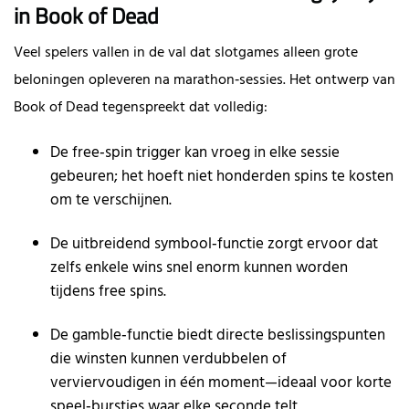
in Book of Dead
Veel spelers vallen in de val dat slotgames alleen grote
beloningen opleveren na marathon‑sessies. Het ontwerp van
Book of Dead tegenspreekt dat volledig:
De free‑spin trigger kan vroeg in elke sessie
gebeuren; het hoeft niet honderden spins te kosten
om te verschijnen.
De uitbreidend symbool‑functie zorgt ervoor dat
zelfs enkele wins snel enorm kunnen worden
tijdens free spins.
De gamble‑functie biedt directe beslissingspunten
die winsten kunnen verdubbelen of
verviervoudigen in één moment—ideaal voor korte
speel‑burstjes waar elke seconde telt.