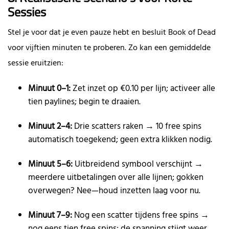
Sessies
Stel je voor dat je even pauze hebt en besluit Book of Dead
voor vijftien minuten te proberen. Zo kan een gemiddelde
sessie eruitzien:
Minuut 0–1:
Zet inzet op €0.10 per lijn; activeer alle
tien paylines; begin te draaien.
Minuut 2–4:
Drie scatters raken → 10 free spins
automatisch toegekend; geen extra klikken nodig.
Minuut 5–6:
Uitbreidend symbool verschijnt →
meerdere uitbetalingen over alle lijnen; gokken
overwegen? Nee—houd inzetten laag voor nu.
Minuut 7–9:
Nog een scatter tijdens free spins →
nog eens tien free spins; de spanning stijgt weer.