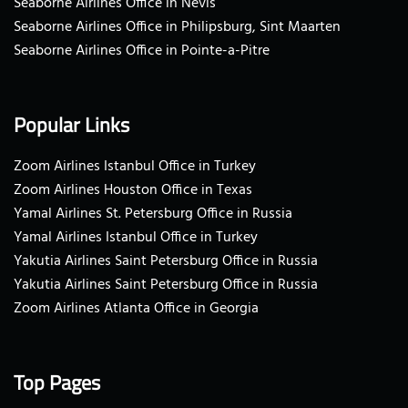
Seaborne Airlines Office in Nevis
Seaborne Airlines Office in Philipsburg, Sint Maarten
Seaborne Airlines Office in Pointe-a-Pitre
Popular Links
Zoom Airlines Istanbul Office in Turkey
Zoom Airlines Houston Office in Texas
Yamal Airlines St. Petersburg Office in Russia
Yamal Airlines Istanbul Office in Turkey
Yakutia Airlines Saint Petersburg Office in Russia
Yakutia Airlines Saint Petersburg Office in Russia
Zoom Airlines Atlanta Office in Georgia
Top Pages