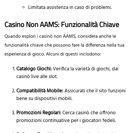
Limitata assistenza in caso di problemi.
Casino Non AAMS: Funzionalità Chiave
Quando esplori i casinò non AAMS, considera anche le
funzionalità chiave che possono fare la differenza nella tua
esperienza di gioco. Alcuni di questi includono:
Catalogo Giochi:
Verifica la varietà di giochi, dai
casinò live alle slot.
Compatibilità Mobile:
Assicurati che il sito funzioni
bene su dispositivi mobili.
Promozioni Regolari:
Cerca casinò che offrono
promozioni continuative per i giocatori fedeli.