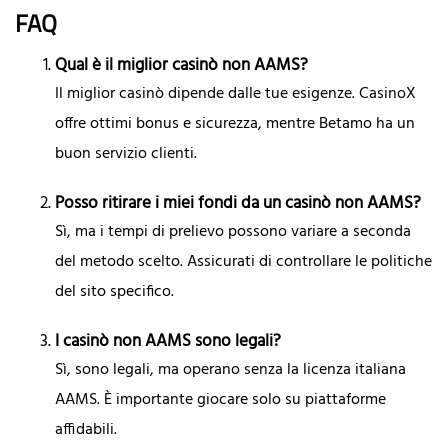
FAQ
Qual è il miglior casinò non AAMS?
Il miglior casinò dipende dalle tue esigenze. CasinoX
offre ottimi bonus e sicurezza, mentre Betamo ha un
buon servizio clienti.
Posso ritirare i miei fondi da un casinò non AAMS?
Sì, ma i tempi di prelievo possono variare a seconda
del metodo scelto. Assicurati di controllare le politiche
del sito specifico.
I casinò non AAMS sono legali?
Sì, sono legali, ma operano senza la licenza italiana
AAMS. È importante giocare solo su piattaforme
affidabili.