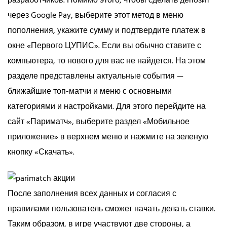
разработчиков. Помимо этого, чтобы сделать депозит
через Google Pay, выберите этот метод в меню
пополнения, укажите сумму и подтвердите платеж в
окне «Первого ЦУПИС». Если вы обычно ставите с
компьютера, то нового для вас не найдется. На этом
разделе представлены актуальные события —
ближайшие топ-матчи и меню с основными
категориями и настройками. Для этого перейдите на
сайт «Париматч», выберите раздел «Мобильное
приложение» в верхнем меню и нажмите на зеленую
кнопку «Скачать».
После заполнения всех данных и согласия с
правилами пользователь сможет начать делать ставки.
Таким образом, в игре участвуют две стороны, а