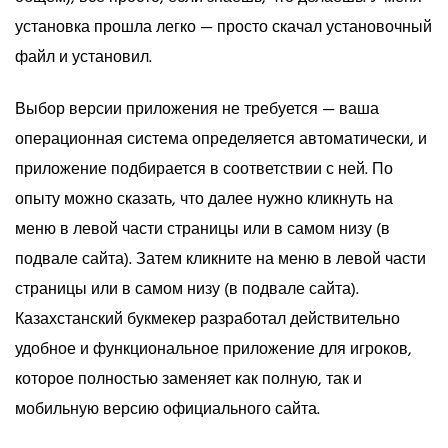
установка прошла легко — просто скачал установочный
файл и установил.
Выбор версии приложения не требуется — ваша
операционная система определяется автоматически, и
приложение подбирается в соответствии с ней. По
опыту можно сказать, что далее нужно кликнуть на
меню в левой части страницы или в самом низу (в
подвале сайта). Затем кликните на меню в левой части
страницы или в самом низу (в подвале сайта).
Казахстанский букмекер разработал действительно
удобное и функциональное приложение для игроков,
которое полностью заменяет как полную, так и
мобильную версию официального сайта.