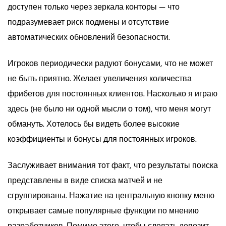
доступен только через зеркала конторы — что
подразумевает риск подмены и отсутствие
автоматических обновлений безопасности.
Игроков периодически радуют бонусами, что не может
не быть приятно. Желает увеличения количества
фрибетов для постоянных клиентов. Насколько я играю
здесь (не было ни одной мысли о том), что меня могут
обмануть. Хотелось бы видеть более высокие
коэффициенты и бонусы для постоянных игроков.
Заслуживает внимания тот факт, что результаты поиска
представлены в виде списка матчей и не
сгруппированы. Нажатие на центральную кнопку меню
открывает самые популярные функции по мнению