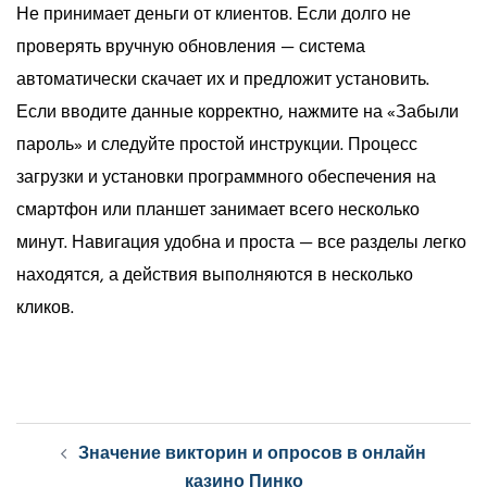
Не принимает деньги от клиентов. Если долго не
проверять вручную обновления — система
автоматически скачает их и предложит установить.
Если вводите данные корректно, нажмите на «Забыли
пароль» и следуйте простой инструкции. Процесс
загрузки и установки программного обеспечения на
смартфон или планшет занимает всего несколько
минут. Навигация удобна и проста — все разделы легко
находятся, а действия выполняются в несколько
кликов.
Post
Значение викторин и опросов в онлайн
navigation
казино Пинко