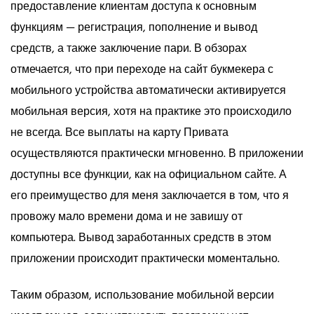
предоставление клиентам доступа к основным
функциям — регистрация, пополнение и вывод
средств, а также заключение пари. В обзорах
отмечается, что при переходе на сайт букмекера с
мобильного устройства автоматически активируется
мобильная версия, хотя на практике это происходило
не всегда. Все выплаты на карту Привата
осуществляются практически мгновенно. В приложении
доступны все функции, как на официальном сайте. А
его преимущество для меня заключается в том, что я
провожу мало времени дома и не завишу от
компьютера. Вывод заработанных средств в этом
приложении происходит практически моментально.
Таким образом, использование мобильной версии