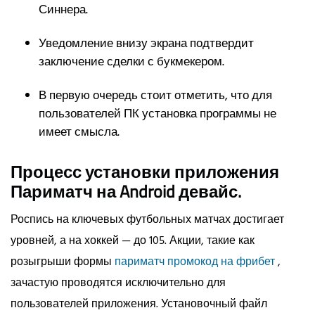
Синнера.
Уведомление внизу экрана подтвердит
заключение сделки с букмекером.
В первую очередь стоит отметить, что для
пользователей ПК установка программы не
имеет смысла.
Процесс установки приложения
Париматч на Android девайс.
Роспись на ключевых футбольных матчах достигает
уровней, а на хоккей — до 105. Акции, такие как
розыгрыши формы
париматч промокод на фрибет
,
зачастую проводятся исключительно для
пользователей приложения. Установочный файл