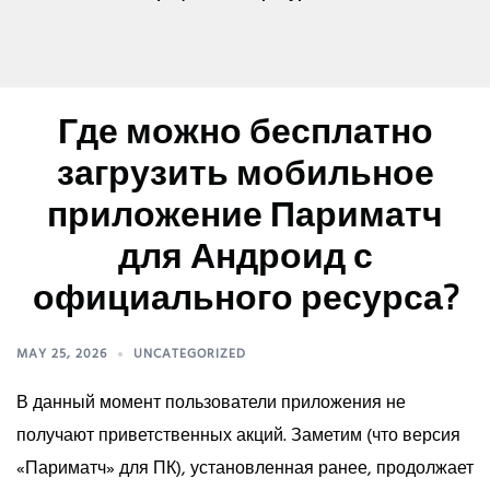
Где можно бесплатно
загрузить мобильное
приложение Париматч
для Андроид с
официального ресурса?
MAY 25, 2026
UNCATEGORIZED
В данный момент пользователи приложения не
получают приветственных акций. Заметим (что версия
«Париматч» для ПК), установленная ранее, продолжает