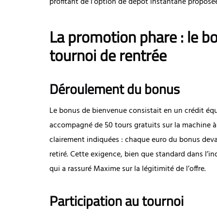
profitant de l’option de dépôt instantané proposée
La promotion phare : le b
tournoi de rentrée
Déroulement du bonus
Le bonus de bienvenue consistait en un crédit équ
accompagné de 50 tours gratuits sur la machine à 
clairement indiquées : chaque euro du bonus devai
retiré. Cette exigence, bien que standard dans l’in
qui a rassuré Maxime sur la légitimité de l’offre.
Participation au tournoi