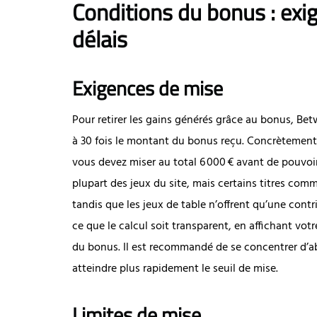
Conditions du bonus : exig
délais
Exigences de mise
Pour retirer les gains générés grâce au bonus, B
à 30 fois le montant du bonus reçu. Concrètement
vous devez miser au total 6 000 € avant de pouvoir
plupart des jeux du site, mais certains titres com
tandis que les jeux de table n’offrent qu’une contr
ce que le calcul soit transparent, en affichant vo
du bonus. Il est recommandé de se concentrer d’abo
atteindre plus rapidement le seuil de mise.
Limites de mise