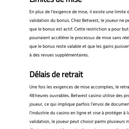
En plus de l’exigence de mise, il existe une limit
validation du bonus. Chez Betwest, le joueur ne p
que le bonus est actif. Cette restriction a pour bu
pourraient accélérer le processus de mise sans rée
que le bonus reste valable et que les gains puiss
à des revues supplémentaires.
Délais de retrait
Une fois les exigences de mise accomplies, le retr
48 heures ouvrables. Betwest casino utilise des pro
joueur, ce qui implique parfois l’envoi de documen
l’industrie du casino en ligne et vise à protéger à la
validation, le joueur peut choisir parmi plusieurs