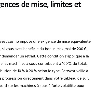
ences de mise, limites et
etwest casino impose une exigence de mise équivalente
, si vous avez bénéficié du bonus maximal de 200 €,
 demander un retrait. Cette condition s’applique à la
me les machines à sous contribuent à 100 % du total,
ibution de 10 % à 20 % selon le type. Betwest veille à
tre progression directement dans votre tableau de suivi
rd sur les machines à sous à forte volatilité pour