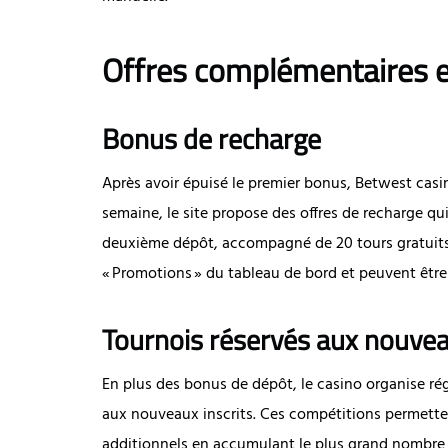
Offres complémentaires e
Bonus de recharge
Après avoir épuisé le premier bonus, Betwest casi
semaine, le site propose des offres de recharge qu
deuxième dépôt, accompagné de 20 tours gratuits
« Promotions » du tableau de bord et peuvent être 
Tournois réservés aux nouve
En plus des bonus de dépôt, le casino organise ré
aux nouveaux inscrits. Ces compétitions permetten
additionnels en accumulant le plus grand nombre 