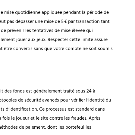
e de mise quotidienne appliquée pendant la période de
eut pas dépasser une mise de 5 € par transaction tant
t de prévenir les tentatives de mise élevée qui
llement jouer aux jeux. Respecter cette limite assure
ent être convertis sans que votre compte ne soit soumis
ait des fonds est généralement traité sous 24 à
tocoles de sécurité avancés pour vérifier l’identité du
ts d’identification. Ce processus est standard dans
 fois le joueur et le site contre les fraudes. Après
 méthodes de paiement, dont les portefeuilles