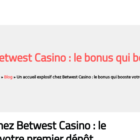
Betwest Casino : le bonus qui 
»
Blog
»
Un accueil explosif chez Betwest Casino : le bonus qui booste vot
hez Betwest Casino : le
votre premier dépôt