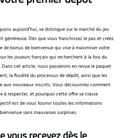
uons aujourd’hui, se distingue sur le marché du jeu
ent généreuse. Dès que vous franchissez le pas et créez
se de bonus de bienvenue qui vise à maximiser votre
ur les joueurs français qui recherchent à la fois du
. Dans cet article, nous passerons en revue le paquet
nt, la fluidité du processus de dépôt, ainsi que les
 aux nouveaux inscrits. Vous découvrirez comment
e à respecter, et pourquoi cette offre se classe
jectif est de vous fournir toutes les informations
 bienvenue sans mauvaises surprises.
ue vous recevez dès le