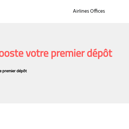
Airlines Offices
booste votre premier dépôt
re premier dépôt