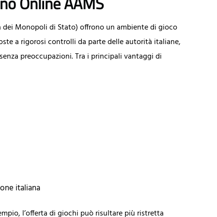
inò Online AAMS
dei Monopoli di Stato) offrono un ambiente di gioco
te a rigorosi controlli da parte delle autorità italiane,
senza preoccupazioni. Tra i principali vantaggi di
one italiana
pio, l’offerta di giochi può risultare più ristretta