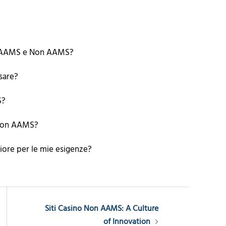
inò AAMS e Non AAMS?
sare?
S?
ò Non AAMS?
iore per le mie esigenze?
Siti Casino Non AAMS: A Culture
of Innovation