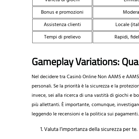
Bonus e promozioni
Modera
Assistenza clienti
Locale (ita
Tempi di prelievo
Rapidi, fide
Gameplay Variations: Qual
Nel decidere tra Casinò Online Non AAMS e AAMS, 
personali. Se la priorità è la sicurezza e la protezi
invece, sei alla ricerca di una vastità di giochi e
più allettanti. È importante, comunque, investigar
leggendo le recensioni e la politica sui pagamenti.
Valuta l’importanza della sicurezza per te.