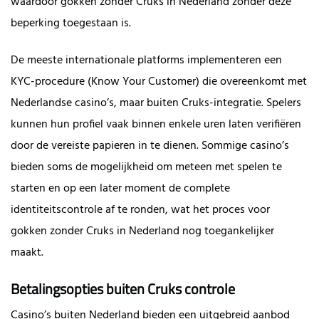
waardoor gokken zonder Cruks in Nederland zonder deze
beperking toegestaan is.
De meeste internationale platforms implementeren een
KYC-procedure (Know Your Customer) die overeenkomt met
Nederlandse casino’s, maar buiten Cruks-integratie. Spelers
kunnen hun profiel vaak binnen enkele uren laten verifiëren
door de vereiste papieren in te dienen. Sommige casino’s
bieden soms de mogelijkheid om meteen met spelen te
starten en op een later moment de complete
identiteitscontrole af te ronden, wat het proces voor
gokken zonder Cruks in Nederland nog toegankelijker
maakt.
Betalingsopties buiten Cruks controle
Casino’s buiten Nederland bieden een uitgebreid aanbod