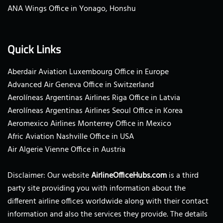
ANA Wings Office in Yonago, Honshu
Quick Links
Aberdair Aviation Luxembourg Office in Europe
Advanced Air Geneva Office in Switzerland
Aerolíneas Argentinas Airlines Riga Office in Latvia
Aerolíneas Argentinas Airlines Seoul Office in Korea
Aeromexico Airlines Monterrey Office in Mexico
Afric Aviation Nashville Office in USA
Air Algerie Vienne Office in Austria
Disclaimer: Our website
AirlineOfficeHubs.com
is a third
party site providing you with information about the
different airline offices worldwide along with their contact
information and also the services they provide. The details