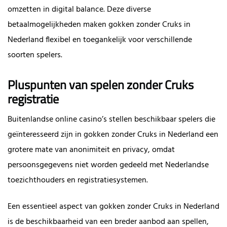
omzetten in digital balance. Deze diverse
betaalmogelijkheden maken gokken zonder Cruks in
Nederland flexibel en toegankelijk voor verschillende
soorten spelers.
Pluspunten van spelen zonder Cruks
registratie
Buitenlandse online casino’s stellen beschikbaar spelers die
geïnteresseerd zijn in gokken zonder Cruks in Nederland een
grotere mate van anonimiteit en privacy, omdat
persoonsgegevens niet worden gedeeld met Nederlandse
toezichthouders en registratiesystemen.
Een essentieel aspect van gokken zonder Cruks in Nederland
is de beschikbaarheid van een breder aanbod aan spellen,