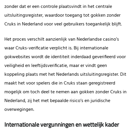
zonder dat er een controle plaatsvindt in het centrale
uitsluitingsregister, waardoor toegang tot gokken zonder
Cruks in Nederland voor veel gebruikers toegankelijk blijft.
Het proces verschilt aanzienlijk van Nederlandse casino’s
waar Cruks-verificatie verplicht is. Bij internationale
gokwebsites wordt de identiteit inderdaad geverifieerd voor
veiligheid en leeftijdsverificatie, maar er vindt geen
koppeling plaats met het Nederlands uitsluitingsregister. Dit
maakt het voor spelers die in Cruks staan geregistreerd
mogelijk om toch deel te nemen aan gokken zonder Cruks in
Nederland, zij het met bepaalde risico’s en juridische
overwegingen.
Internationale vergunningen en wettelijk kader