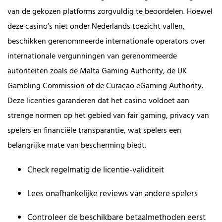
van de gekozen platforms zorgvuldig te beoordelen. Hoewel
deze casino’s niet onder Nederlands toezicht vallen,
beschikken gerenommeerde internationale operators over
internationale vergunningen van gerenommeerde
autoriteiten zoals de Malta Gaming Authority, de UK
Gambling Commission of de Curaçao eGaming Authority.
Deze licenties garanderen dat het casino voldoet aan
strenge normen op het gebied van fair gaming, privacy van
spelers en financiële transparantie, wat spelers een
belangrijke mate van bescherming biedt.
Check regelmatig de licentie-validiteit
Lees onafhankelijke reviews van andere spelers
Controleer de beschikbare betaalmethoden eerst