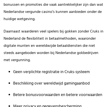
bonussen en promoties die vaak aantrekkelijker zijn dan wat
Nederlandse vergunde casino’s kunnen aanbieden onder de
huidige wetgeving.
Daarnaast waarderen veel spelers bij gokken zonder Cruks in
Nederland de flexibiliteit in betaalmethoden, waaronder
digitale munten en wereldwijde betaaldiensten die niet
steeds aangeboden worden bij Nederlandse gokbedrijven
met vergunning.
Geen verplichte registratie in Cruks-systeem
Beschikking over wereldwijd gamingaanbod
Betere bonusvoorwaarden en betere voorwaarden
Meer privacy en gegevensbescherming