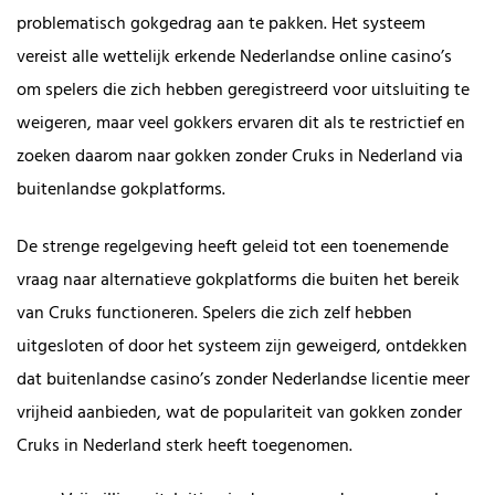
problematisch gokgedrag aan te pakken. Het systeem
vereist alle wettelijk erkende Nederlandse online casino’s
om spelers die zich hebben geregistreerd voor uitsluiting te
weigeren, maar veel gokkers ervaren dit als te restrictief en
zoeken daarom naar gokken zonder Cruks in Nederland via
buitenlandse gokplatforms.
De strenge regelgeving heeft geleid tot een toenemende
vraag naar alternatieve gokplatforms die buiten het bereik
van Cruks functioneren. Spelers die zich zelf hebben
uitgesloten of door het systeem zijn geweigerd, ontdekken
dat buitenlandse casino’s zonder Nederlandse licentie meer
vrijheid aanbieden, wat de populariteit van gokken zonder
Cruks in Nederland sterk heeft toegenomen.