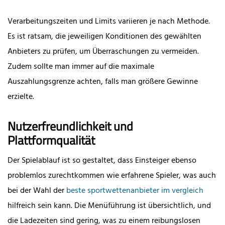
Verarbeitungszeiten und Limits variieren je nach Methode.
Es ist ratsam, die jeweiligen Konditionen des gewählten
Anbieters zu prüfen, um Überraschungen zu vermeiden.
Zudem sollte man immer auf die maximale
Auszahlungsgrenze achten, falls man größere Gewinne
erzielte.
Nutzerfreundlichkeit und
Plattformqualität
Der Spielablauf ist so gestaltet, dass Einsteiger ebenso
problemlos zurechtkommen wie erfahrene Spieler, was auch
bei der Wahl der
beste sportwettenanbieter im vergleich
hilfreich sein kann. Die Menüführung ist übersichtlich, und
die Ladezeiten sind gering, was zu einem reibungslosen