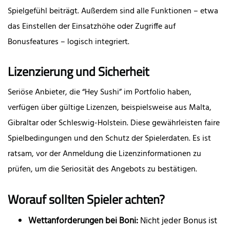
Spielgefühl beiträgt. Außerdem sind alle Funktionen – etwa
das Einstellen der Einsatzhöhe oder Zugriffe auf
Bonusfeatures – logisch integriert.
Lizenzierung und Sicherheit
Seriöse Anbieter, die “Hey Sushi” im Portfolio haben,
verfügen über gültige Lizenzen, beispielsweise aus Malta,
Gibraltar oder Schleswig-Holstein. Diese gewährleisten faire
Spielbedingungen und den Schutz der Spielerdaten. Es ist
ratsam, vor der Anmeldung die Lizenzinformationen zu
prüfen, um die Seriosität des Angebots zu bestätigen.
Worauf sollten Spieler achten?
Wettanforderungen bei Boni:
Nicht jeder Bonus ist