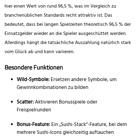
hier einen Wert von rund 96,5 %, was im Vergleich zu
branchenüblichen Standards recht attraktiv ist. Das
bedeutet, dass bei langen Spielzeiten theoretisch 96,5 % der
Einsatzgelder wieder an die Spieler ausgeschüttet werden.
Allerdings hängt die tatsächliche Auszahlung natürlich stark
vom Glück ab und kann variieren.
Besondere Funktionen
Wild-Symbole:
Ersetzen andere Symbole, um
Gewinnkombinationen zu bilden
Scatter:
Aktivieren Bonusspiele oder
Freispielrunden
Bonus-Feature:
Ein „Sushi-Stack“-Feature, bei dem
mehrere Sushi-Icons gleichzeitig auftauchen