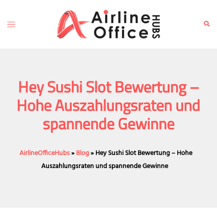
Skip
to
Toggle
Sear
content
menu
Hey Sushi Slot Bewertung –
Hohe Auszahlungsraten und
spannende Gewinne
AirlineOfficeHubs
»
Blog
»
Hey Sushi Slot Bewertung – Hohe
Auszahlungsraten und spannende Gewinne