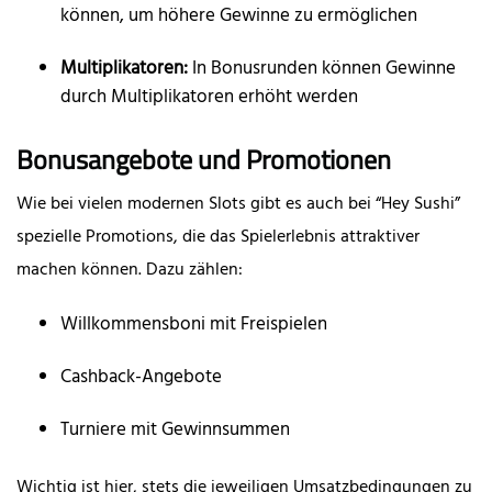
können, um höhere Gewinne zu ermöglichen
Multiplikatoren:
In Bonusrunden können Gewinne
durch Multiplikatoren erhöht werden
Bonusangebote und Promotionen
Wie bei vielen modernen Slots gibt es auch bei “Hey Sushi”
spezielle Promotions, die das Spielerlebnis attraktiver
machen können. Dazu zählen:
Willkommensboni mit Freispielen
Cashback-Angebote
Turniere mit Gewinnsummen
Wichtig ist hier, stets die jeweiligen Umsatzbedingungen zu