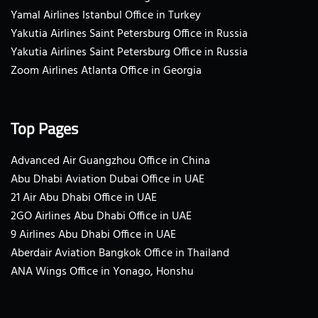
Yamal Airlines Istanbul Office in Turkey
Yakutia Airlines Saint Petersburg Office in Russia
Yakutia Airlines Saint Petersburg Office in Russia
Zoom Airlines Atlanta Office in Georgia
Top Pages
Advanced Air Guangzhou Office in China
Abu Dhabi Aviation Dubai Office in UAE
21 Air Abu Dhabi Office in UAE
2GO Airlines Abu Dhabi Office in UAE
9 Airlines Abu Dhabi Office in UAE
Aberdair Aviation Bangkok Office in Thailand
ANA Wings Office in Yonago, Honshu