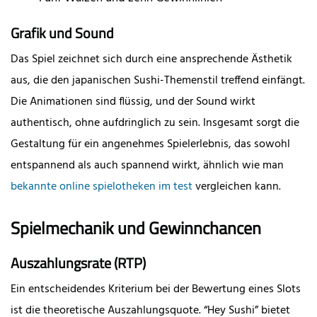
Grafik und Sound
Das Spiel zeichnet sich durch eine ansprechende Ästhetik
aus, die den japanischen Sushi-Themenstil treffend einfängt.
Die Animationen sind flüssig, und der Sound wirkt
authentisch, ohne aufdringlich zu sein. Insgesamt sorgt die
Gestaltung für ein angenehmes Spielerlebnis, das sowohl
entspannend als auch spannend wirkt, ähnlich wie man
bekannte online spielotheken im test
vergleichen kann.
Spielmechanik und Gewinnchancen
Auszahlungsrate (RTP)
Ein entscheidendes Kriterium bei der Bewertung eines Slots
ist die theoretische Auszahlungsquote. “Hey Sushi” bietet