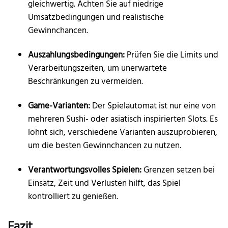
gleichwertig. Achten Sie auf niedrige
Umsatzbedingungen und realistische
Gewinnchancen.
Auszahlungsbedingungen:
Prüfen Sie die Limits und
Verarbeitungszeiten, um unerwartete
Beschränkungen zu vermeiden.
Game-Varianten:
Der Spielautomat ist nur eine von
mehreren Sushi- oder asiatisch inspirierten Slots. Es
lohnt sich, verschiedene Varianten auszuprobieren,
um die besten Gewinnchancen zu nutzen.
Verantwortungsvolles Spielen:
Grenzen setzen bei
Einsatz, Zeit und Verlusten hilft, das Spiel
kontrolliert zu genießen.
Fazit