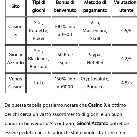
Tipi di
Bonus di
Metodo di
Valutazion
Sito
giochi
benvenuto
pagamento
utente
Slot,
Visa,
Casino
100% fino
Roulette,
Mastercard,
4.5/5
X
a €500
Poker
Skrill
Slot,
Giochi
50 Free
Paypal,
Blackjack,
4.2/5
Azzardo
Spins
Neteller
Baccarat
Venus
150% fino
Cryptovalute,
Tutto
4.8/5
Casino
a €1000
Bonifico
Da questa tabella possiamo notare che
Casino X
è ottimo
per chi cerca un vasto assortimento di giochi e un buon
bonus di benvenuto. Al contrario,
Giochi Azzardo
potrebbe
essere perfetto per chi adora le slot e vuole sfruttare i free