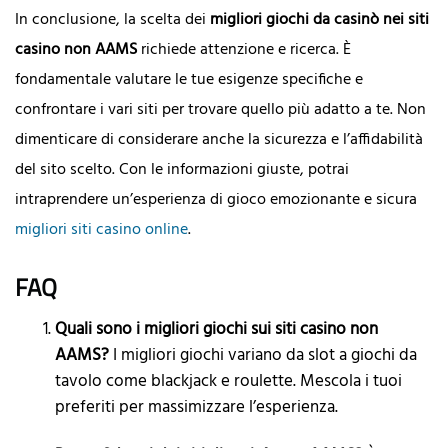
In conclusione, la scelta dei
migliori giochi da casinò nei siti
casino non AAMS
richiede attenzione e ricerca. È
fondamentale valutare le tue esigenze specifiche e
confrontare i vari siti per trovare quello più adatto a te. Non
dimenticare di considerare anche la sicurezza e l’affidabilità
del sito scelto. Con le informazioni giuste, potrai
intraprendere un’esperienza di gioco emozionante e sicura
migliori siti casino online
.
FAQ
Quali sono i migliori giochi sui siti casino non
AAMS?
I migliori giochi variano da slot a giochi da
tavolo come blackjack e roulette. Mescola i tuoi
preferiti per massimizzare l’esperienza.