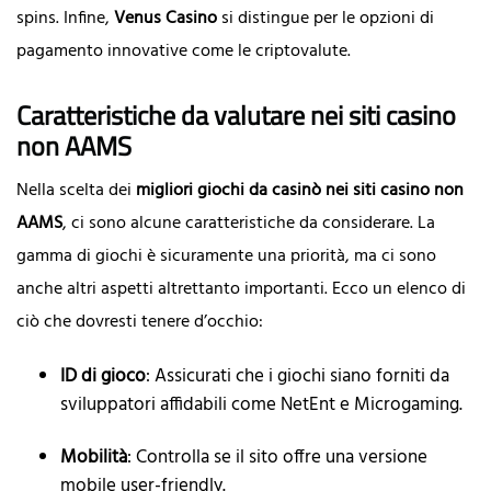
spins. Infine,
Venus Casino
si distingue per le opzioni di
pagamento innovative come le criptovalute.
Caratteristiche da valutare nei siti casino
non AAMS
Nella scelta dei
migliori giochi da casinò nei siti casino non
AAMS
, ci sono alcune caratteristiche da considerare. La
gamma di giochi è sicuramente una priorità, ma ci sono
anche altri aspetti altrettanto importanti. Ecco un elenco di
ciò che dovresti tenere d’occhio:
ID di gioco
: Assicurati che i giochi siano forniti da
sviluppatori affidabili come NetEnt e Microgaming.
Mobilità
: Controlla se il sito offre una versione
mobile user-friendly.