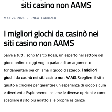
siti casino non AAMS
MAY 29, 2026
UNCATEGORIZED
I migliori giochi da casinò nei
siti casino non AAMS
Salve a tutti, sono Marco Rossi, un esperto nel settore del
gioco online e oggi voglio parlare di un argomento
fondamentale per chi ama il gioco d’azzardo:
I migliori
giochi da casinò nei siti casino non AAMS
. Scegliere il sito
giusto è cruciale per garantire un’esperienza di gioco sicura
e divertente. Esploreremo insieme le diverse opzioni e come
scegliere il sito più adatto alle proprie esigenze.