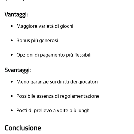
Vantaggi:
Maggiore varietà di giochi
Bonus più generosi
Opzioni di pagamento più flessibili
Svantaggi:
Meno garanzie sui diritti dei giocatori
Possibile assenza di regolamentazione
Posti di prelievo a volte più lunghi
Conclusione