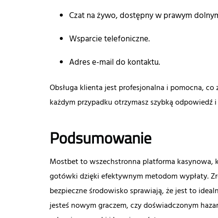
Czat na żywo, dostępny w prawym dolnym
Wsparcie telefoniczne.
Adres e-mail do kontaktu.
Obsługa klienta jest profesjonalna i pomocna, c
każdym przypadku otrzymasz szybką odpowiedź i
Podsumowanie
Mostbet to wszechstronna platforma kasynowa, kt
gotówki dzięki efektywnym metodom wypłaty. Zró
bezpieczne środowisko sprawiają, że jest to idealn
jesteś nowym graczem, czy doświadczonym hazar