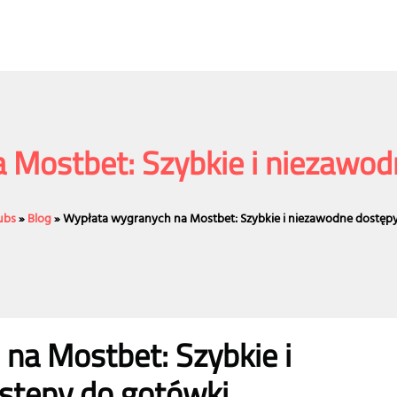
 Mostbet: Szybkie i niezawod
Hubs
»
Blog
»
Wypłata wygranych na Mostbet: Szybkie i niezawodne dostęp
na Mostbet: Szybkie i
stępy do gotówki