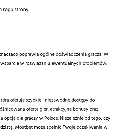
 rogu strony.
o znacząco poprawia ogólne doświadczenia gracza. W
 wsparcie w rozwiązaniu ewentualnych problemów.
óra oferuje szybkie i niezawodne dostępy do
żnicowana oferta gier, atrakcyjne bonusy oraz
a opcja dla graczy w Polsce. Niezależnie od tego, czy
dzistą, Mostbet może spełnić Twoje oczekiwania w