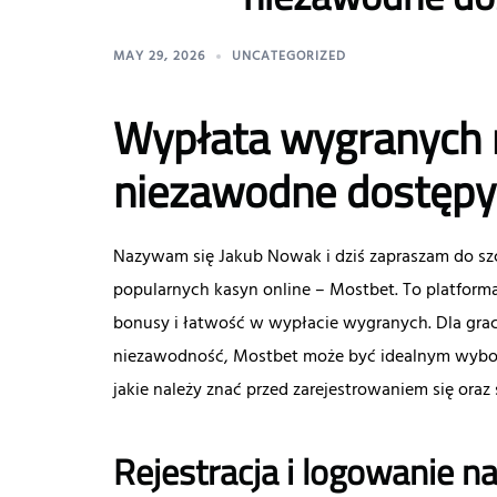
MAY 29, 2026
UNCATEGORIZED
Wypłata wygranych n
niezawodne dostępy
Nazywam się Jakub Nowak i dziś zapraszam do sz
popularnych kasyn online – Mostbet. To platforma,
bonusy i łatwość w wypłacie wygranych. Dla gracz
niezawodność, Mostbet może być idealnym wybor
jakie należy znać przed zarejestrowaniem się oraz 
Rejestracja i logowanie n