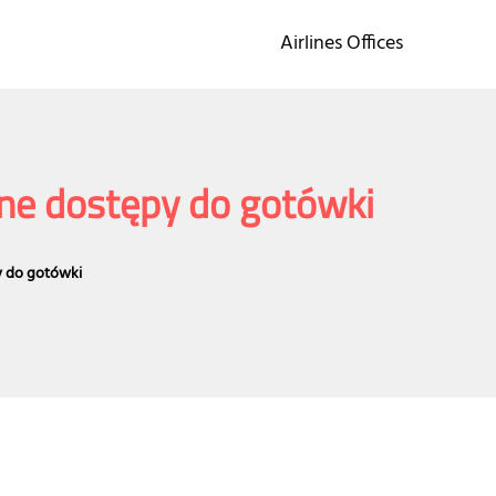
Airlines Offices
ne dostępy do gotówki
y do gotówki