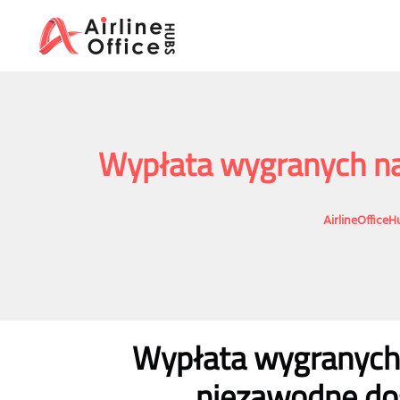
Skip
to
content
Wypłata wygranych na
AirlineOffice
Wypłata wygranych 
niezawodne do