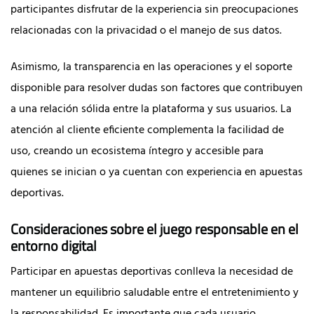
participantes disfrutar de la experiencia sin preocupaciones
relacionadas con la privacidad o el manejo de sus datos.
Asimismo, la transparencia en las operaciones y el soporte
disponible para resolver dudas son factores que contribuyen
a una relación sólida entre la plataforma y sus usuarios. La
atención al cliente eficiente complementa la facilidad de
uso, creando un ecosistema íntegro y accesible para
quienes se inician o ya cuentan con experiencia en apuestas
deportivas.
Consideraciones sobre el juego responsable en el
entorno digital
Participar en apuestas deportivas conlleva la necesidad de
mantener un equilibrio saludable entre el entretenimiento y
la responsabilidad. Es importante que cada usuario