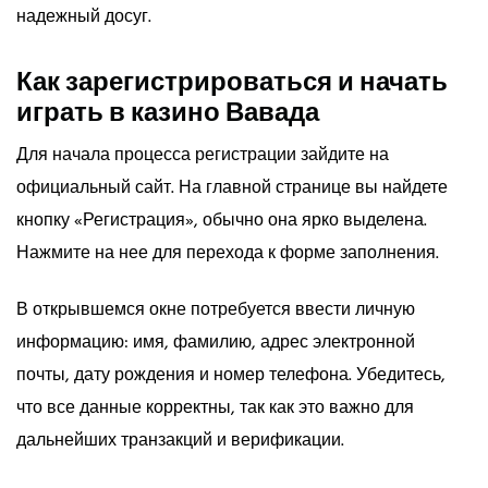
надежный досуг.
Как зарегистрироваться и начать
играть в казино Вавада
Для начала процесса регистрации зайдите на
официальный сайт. На главной странице вы найдете
кнопку «Регистрация», обычно она ярко выделена.
Нажмите на нее для перехода к форме заполнения.
В открывшемся окне потребуется ввести личную
информацию: имя, фамилию, адрес электронной
почты, дату рождения и номер телефона. Убедитесь,
что все данные корректны, так как это важно для
дальнейших транзакций и верификации.