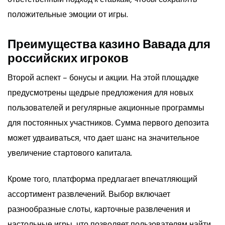
положительные эмоции от игры.
Преимущества казино Вавада для
российских игроков
Второй аспект – бонусы и акции. На этой площадке
предусмотрены щедрые предложения для новых
пользователей и регулярные акционные программы
для постоянных участников. Сумма первого депозита
может удваиваться, что дает шанс на значительное
увеличение стартового капитала.
Кроме того, платформа предлагает впечатляющий
ассортимент развлечений. Выбор включает
разнообразные слоты, карточные развлечения и