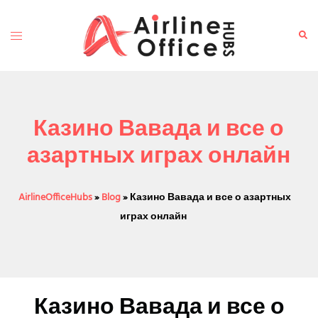
Skip
to
Toggle
Sear
content
menu
Казино Вавада и все о
азартных играх онлайн
AirlineOfficeHubs
»
Blog
»
Казино Вавада и все о азартных
играх онлайн
Казино Вавада и все о