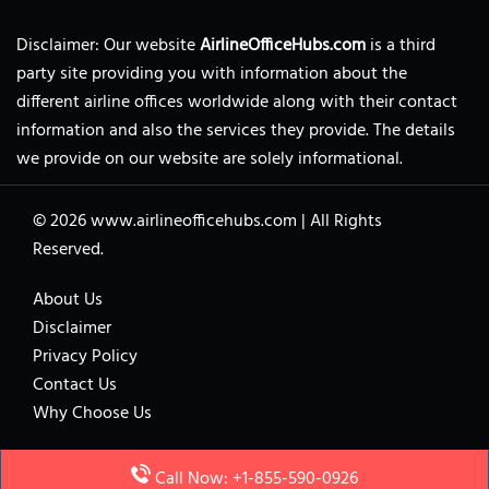
Disclaimer: Our website
AirlineOfficeHubs.com
is a third
party site providing you with information about the
different airline offices worldwide along with their contact
information and also the services they provide. The details
we provide on our website are solely informational.
© 2026
www.airlineofficehubs.com
|
All Rights
Reserved.
About Us
Disclaimer
Privacy Policy
Contact Us
Why Choose Us
Call Now: +1-855-590-0926