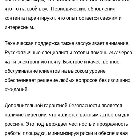
настольные игры, что позволяет пользователям найти
что-то на свой вкус. Периодические обновления
контента гарантируют, что опыт остается свежим и
интересным.
Техническая поддержка также заслуживает внимания.
Русскоязычные специалисты готовы помочь 24/7 через
чат и электронную почту. Быстрое и качественное
обслуживание клиентов на высоком уровне
обеспечивает решение любых вопросов без излишних
ожиданий.
Дополнительной гарантией безопасности является
наличие лицензии, что является важным аспектом для
россиян. Это подтверждает честность и прозрачность
работы площадки, минимизируя риски и обеспечивая