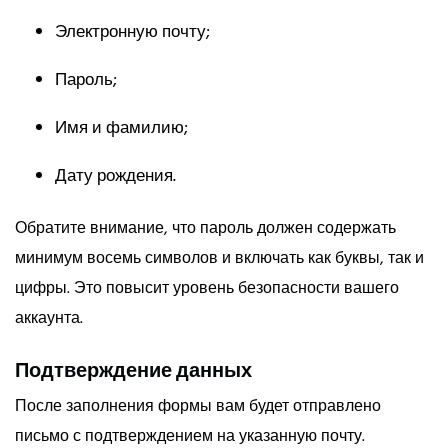
Электронную почту;
Пароль;
Имя и фамилию;
Дату рождения.
Обратите внимание, что пароль должен содержать
минимум восемь символов и включать как буквы, так и
цифры. Это повысит уровень безопасности вашего
аккаунта.
Подтверждение данных
После заполнения формы вам будет отправлено
письмо с подтверждением на указанную почту.