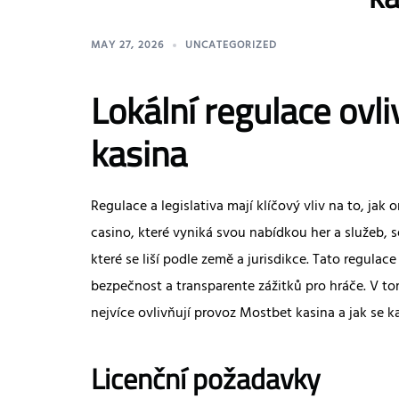
MAY 27, 2026
UNCATEGORIZED
Lokální regulace ovl
kasina
Regulace a legislativa mají klíčový vliv na to, jak
casino, které vyniká svou nabídkou her a služeb, 
které se liší podle země a jurisdikce. Tato regulac
bezpečnost a transparente zážitků pro hráče. V to
nejvíce ovlivňují provoz Mostbet kasina a jak se 
Licenční požadavky