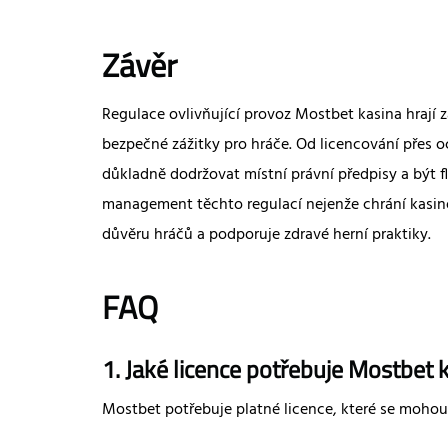
Závěr
Regulace ovlivňující provoz Mostbet kasina hrají z
bezpečné zážitky pro hráče. Od licencování přes 
důkladně dodržovat místní právní předpisy a být f
management těchto regulací nejenže chrání kasino
důvěru hráčů a podporuje zdravé herní praktiky.
FAQ
1. Jaké licence potřebuje Mostbet 
Mostbet potřebuje platné licence, které se mohou l