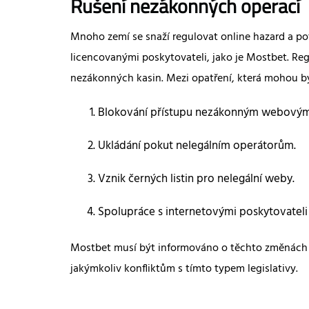
Rušení nezákonných operací
Mnoho zemí se snaží regulovat online hazard a pot
licencovanými poskytovateli, jako je Mostbet. Regu
nezákonných kasin. Mezi opatření, která mohou být
Blokování přístupu nezákonným webovým
Ukládání pokut nelegálním operátorům.
Vznik černých listin pro nelegální weby.
Spolupráce s internetovými poskytovateli
Mostbet musí být informováno o těchto změnách a
jakýmkoliv konfliktům s tímto typem legislativy.