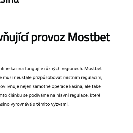
ivňující provoz Mostbet
 online kasina fungují v různých regionech. Mostbet
se musí neustále přizpůsobovat místním regulacím,
e ovlivňuje nejen samotné operace kasina, ale také
mto článku se podíváme na hlavní regulace, které
kasino vyrovnává s těmito výzvami.