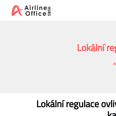
Skip
to
content
Lokální re
A
Lokální regulace ovl
ka