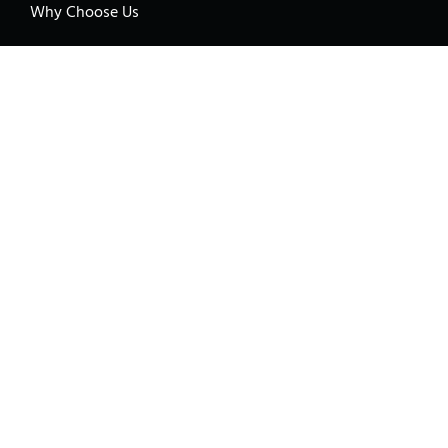
Why Choose Us