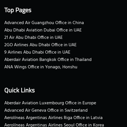
Top Pages
Advanced Air Guangzhou Office in China
Abu Dhabi Aviation Dubai Office in UAE
21 Air Abu Dhabi Office in UAE
2GO Airlines Abu Dhabi Office in UAE
9 Airlines Abu Dhabi Office in UAE
Aberdair Aviation Bangkok Office in Thailand
ANA Wings Office in Yonago, Honshu
Quick Links
Aberdair Aviation Luxembourg Office in Europe
Advanced Air Geneva Office in Switzerland
Aerolíneas Argentinas Airlines Riga Office in Latvia
Aerolíneas Argentinas Airlines Seoul Office in Korea