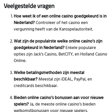
Veelgestelde vragen
Hoe weet ik of een online casino goedgekeurd is in
Nederland?
Controleer of het casino een
vergunning heeft van de Kansspelautoriteit.
Wat zijn de populairste welke online casino’s zijn
goedgekeurd in Nederland?
Enkele populaire
opties zijn Jack’s Casino, BetCITY, en Holland Casino
Online.
Welke betalingsmethoden zijn meestal
beschikbaar?
Meestal zijn iDEAL, PayPal, en
creditcards beschikbaar.
Bieden online casino’s bonussen aan voor nieuwe
spelers?
Ja, de meeste online casino’s bieden
welkomstbonussen voor nieuwe spelers.