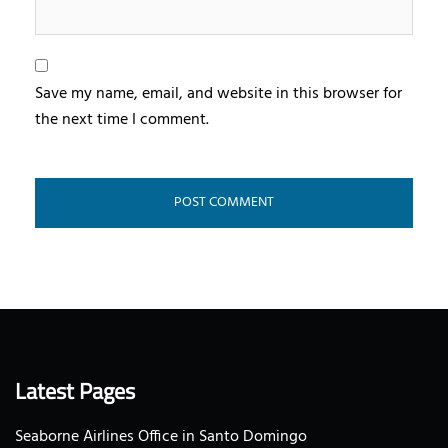
Save my name, email, and website in this browser for
the next time I comment.
Latest Pages
Seaborne Airlines Office in Santo Domingo