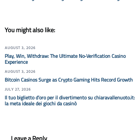
You might also like:
AUGUST 3, 2026
Play, Win, Withdraw: The Ultimate No‑Verification Casino
Experience
AUGUST 3, 2026
Bitcoin Casinos Surge as Crypto Gaming Hits Record Growth
JULY 27, 2026
Il tuo biglietto d’oro per il divertimento su chiaravallenuoto.it:
la meta ideale dei giochi da casinò
Leave a Reply