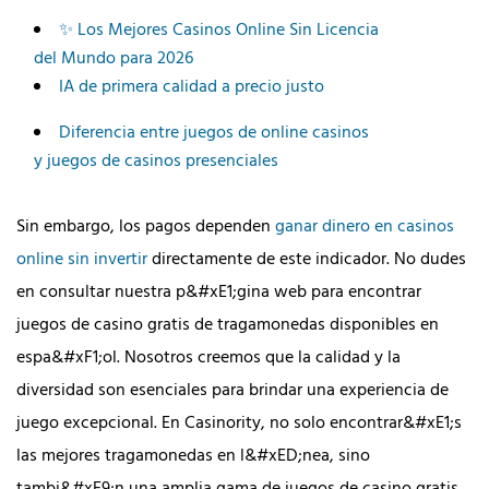
✨ Los Mejores Casinos Online Sin Licencia
del Mundo para 2026
IA de primera calidad a precio justo
Diferencia entre juegos de online casinos
y juegos de casinos presenciales
Sin embargo, los pagos dependen
ganar dinero en casinos
online sin invertir
directamente de este indicador. No dudes
en consultar nuestra p&#xE1;gina web para encontrar
juegos de casino gratis de tragamonedas disponibles en
espa&#xF1;ol. Nosotros creemos que la calidad y la
diversidad son esenciales para brindar una experiencia de
juego excepcional. En Casinority, no solo encontrar&#xE1;s
las mejores tragamonedas en l&#xED;nea, sino
tambi&#xE9;n una amplia gama de juegos de casino gratis