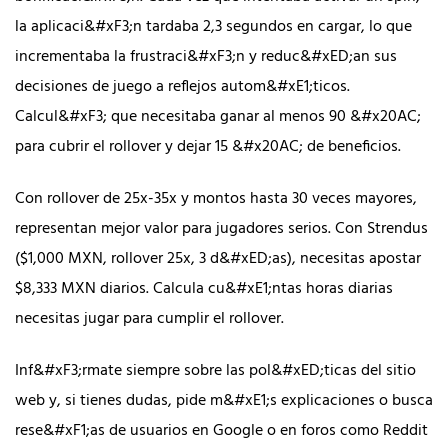
la aplicaci&#xF3;n tardaba 2,3 segundos en cargar, lo que
incrementaba la frustraci&#xF3;n y reduc&#xED;an sus
decisiones de juego a reflejos autom&#xE1;ticos.
Calcul&#xF3; que necesitaba ganar al menos 90 &#x20AC;
para cubrir el rollover y dejar 15 &#x20AC; de beneficios.
Con rollover de 25x-35x y montos hasta 30 veces mayores,
representan mejor valor para jugadores serios. Con Strendus
($1,000 MXN, rollover 25x, 3 d&#xED;as), necesitas apostar
$8,333 MXN diarios. Calcula cu&#xE1;ntas horas diarias
necesitas jugar para cumplir el rollover.
Inf&#xF3;rmate siempre sobre las pol&#xED;ticas del sitio
web y, si tienes dudas, pide m&#xE1;s explicaciones o busca
rese&#xF1;as de usuarios en Google o en foros como Reddit