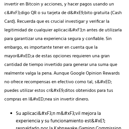
invertir en Bitcoin y acciones, y hacer pagos usando un
c&#xF3;digo QR o su tarjeta de d&#xE9;bito gratuita (Cash
Card). Recuerda que es crucial investigar y verificar la
legitimidad de cualquier aplicaci&#xF3;n antes de utilizarla
para garantizar una experiencia segura y confiable. Sin
embargo, es importante tener en cuenta que la
mayor&#xED;a de estas opciones requieren una gran
cantidad de tiempo invertido para generar una suma que
realmente valga la pena. Aunque Google Opinion Rewards
no ofrece recompensas en efectivo como tal, s&#xED;
puedes utilizar estos cr&#xE9;ditos obtenidos para tus
compras en l&#xED;nea sin invertir dinero.
Su aplicaci&#xF3;n m&#xF3;vil mejora la
experiencia y su funcionamiento est&#xE1;
respaldado por la Kahnawake Gaming Commission,