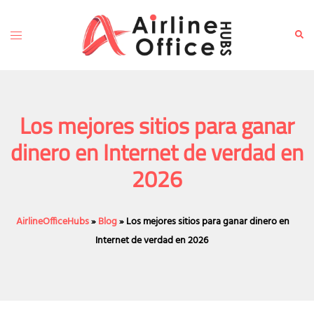
Skip
to
Toggle
Sear
content
menu
Los mejores sitios para ganar
dinero en Internet de verdad en
2026
AirlineOfficeHubs
»
Blog
»
Los mejores sitios para ganar dinero en
Internet de verdad en 2026