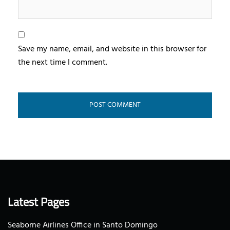
Save my name, email, and website in this browser for
the next time I comment.
Latest Pages
Seaborne Airlines Office in Santo Domingo