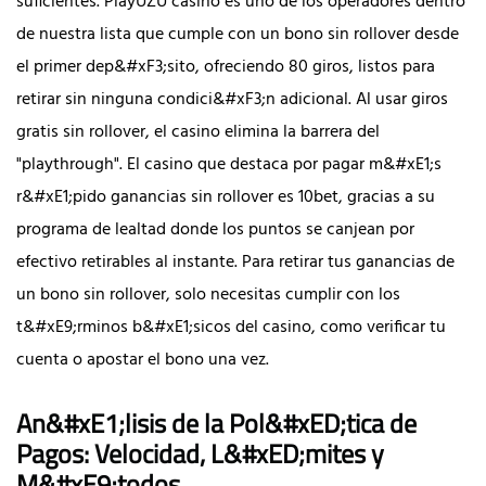
suficientes. PlayUZU casino es uno de los operadores dentro
de nuestra lista que cumple con un bono sin rollover desde
el primer dep&#xF3;sito, ofreciendo 80 giros, listos para
retirar sin ninguna condici&#xF3;n adicional. Al usar giros
gratis sin rollover, el casino elimina la barrera del
"playthrough". El casino que destaca por pagar m&#xE1;s
r&#xE1;pido ganancias sin rollover es 10bet, gracias a su
programa de lealtad donde los puntos se canjean por
efectivo retirables al instante. Para retirar tus ganancias de
un bono sin rollover, solo necesitas cumplir con los
t&#xE9;rminos b&#xE1;sicos del casino, como verificar tu
cuenta o apostar el bono una vez.
An&#xE1;lisis de la Pol&#xED;tica de
Pagos: Velocidad, L&#xED;mites y
M&#xE9;todos