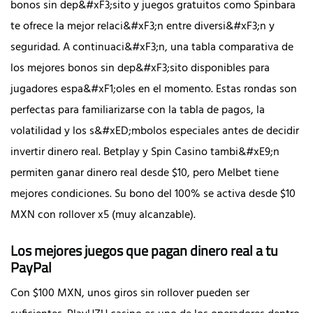
bonos sin dep&#xF3;sito y juegos gratuitos como Spinbara
te ofrece la mejor relaci&#xF3;n entre diversi&#xF3;n y
seguridad. A continuaci&#xF3;n, una tabla comparativa de
los mejores bonos sin dep&#xF3;sito disponibles para
jugadores espa&#xF1;oles en el momento. Estas rondas son
perfectas para familiarizarse con la tabla de pagos, la
volatilidad y los s&#xED;mbolos especiales antes de decidir
invertir dinero real. Betplay y Spin Casino tambi&#xE9;n
permiten ganar dinero real desde $10, pero Melbet tiene
mejores condiciones. Su bono del 100% se activa desde $10
MXN con rollover x5 (muy alcanzable).
Los mejores juegos que pagan dinero real a tu
PayPal
Con $100 MXN, unos giros sin rollover pueden ser