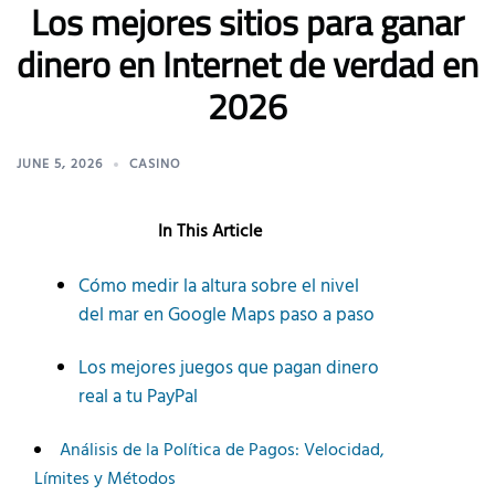
Los mejores sitios para ganar
dinero en Internet de verdad en
2026
JUNE 5, 2026
CASINO
In This Article
Cómo medir la altura sobre el nivel
del mar en Google Maps paso a paso
Los mejores juegos que pagan dinero
real a tu PayPal
Análisis de la Política de Pagos: Velocidad,
Límites y Métodos