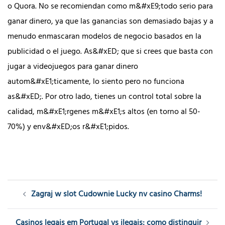
o Quora. No se recomiendan como m&#xE9;todo serio para
ganar dinero, ya que las ganancias son demasiado bajas y a
menudo enmascaran modelos de negocio basados en la
publicidad o el juego. As&#xED; que si crees que basta con
jugar a videojuegos para ganar dinero
autom&#xE1;ticamente, lo siento pero no funciona
as&#xED;. Por otro lado, tienes un control total sobre la
calidad, m&#xE1;rgenes m&#xE1;s altos (en torno al 50-
70%) y env&#xED;os r&#xE1;pidos.
Post
Zagraj w slot Cudownie Lucky nv casino Charms!
navigation
Casinos legais em Portugal vs ilegais: como distinguir