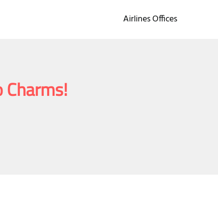
Airlines Offices
o Charms!