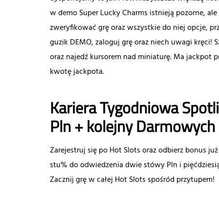
w demo Super Lucky Charms istnieją pozorne, ale 
zweryfikować grę oraz wszystkie do niej opcje, p
guzik DEMO, zaloguj grę oraz niech uwagi kręci
oraz najedź kursorem nad miniaturę. Ma jackpot 
kwotę jackpota.
Kariera Tygodniowa Spotl
Pln + kolejny Darmowych
Zarejestruj się po Hot Slots oraz odbierz bonus j
stu% do odwiedzenia dwie stówy Pln i pięćdziesi
Zacznij grę w całej Hot Slots spośród przytupem!