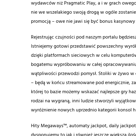
wydawców niż Pragmatic Play, a i w grach owego
nie we wszelakiego swoją drogą w ogóle zostanie
promocją – owe nie jawi się być bonus kasynowy
Rejestrując czujności pod naszym portalu będzie
Istniejemy gotowi przedstawić powszechny wyrób
dzięki platformach sieciowych w celu komputerów
bogatemu wypróbowaniu w całej opracowywaniu or
wątpliwości przewodzi pomysł. Stoliki w żywo w
– będą w końcu streamowane pod energicznie, zat
której to bazie możemy wskazać najlepsze gry ha
rodzai na wygraną, inni ludzie stworzyli wyjątko
wyróżnienie nowych uprzednio kategorii konsol 
Hity Megaways™, automaty jackpot, daily jackpot
dysponujemy to jak i również jeszcze większą ilo