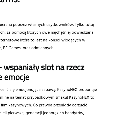
bierana poprzez własnych użytkowników. Tylko tutaj
ch, za pomocą których owe najchętniej odwiedzana
internetowe które to jest na konsol wiodących w
, BF Games, oraz odmiennych.
 – wspaniały slot na rzecz
ne emocje
eselić się emocjonująca zabawą. KasynoHEX proponuje
nline na temat przypadkowym smaku! KasynoHEX to
h firm kasynowych. Co prawda przenigdy odrzucić
cieli pierwszej generacji jednorękich bandytów,