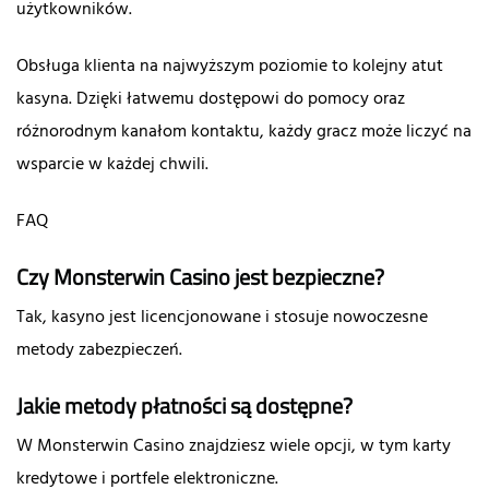
użytkowników.
Obsługa klienta na najwyższym poziomie to kolejny atut
kasyna. Dzięki łatwemu dostępowi do pomocy oraz
różnorodnym kanałom kontaktu, każdy gracz może liczyć na
wsparcie w każdej chwili.
FAQ
Czy Monsterwin Casino jest bezpieczne?
Tak, kasyno jest licencjonowane i stosuje nowoczesne
metody zabezpieczeń.
Jakie metody płatności są dostępne?
W Monsterwin Casino znajdziesz wiele opcji, w tym karty
kredytowe i portfele elektroniczne.