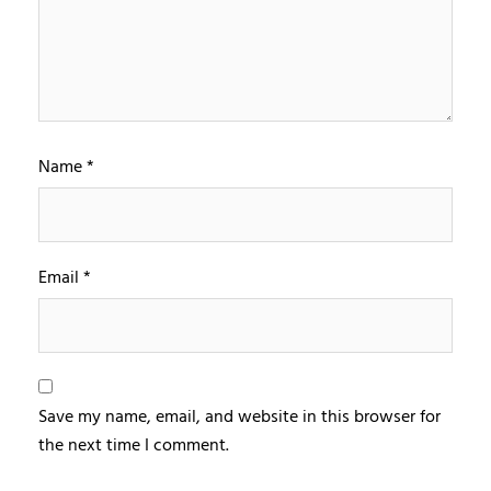
Name
*
Email
*
Save my name, email, and website in this browser for
the next time I comment.