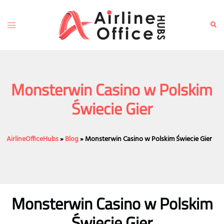
Skip
to
Toggle
Sear
content
menu
Monsterwin Casino w Polskim
Świecie Gier
AirlineOfficeHubs
»
Blog
»
Monsterwin Casino w Polskim Świecie Gier
Monsterwin Casino w Polskim
Świecie Gier