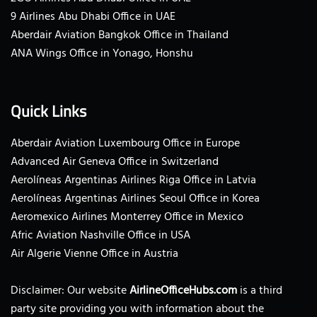
9 Airlines Abu Dhabi Office in UAE
Aberdair Aviation Bangkok Office in Thailand
ANA Wings Office in Yonago, Honshu
Quick Links
Aberdair Aviation Luxembourg Office in Europe
Advanced Air Geneva Office in Switzerland
Aerolíneas Argentinas Airlines Riga Office in Latvia
Aerolíneas Argentinas Airlines Seoul Office in Korea
Aeromexico Airlines Monterrey Office in Mexico
Afric Aviation Nashville Office in USA
Air Algerie Vienne Office in Austria
Disclaimer: Our website
AirlineOfficeHubs.com
is a third
party site providing you with information about the