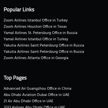
Popular Links
Zoom Airlines Istanbul Office in Turkey
Zoom Airlines Houston Office in Texas
Yamal Airlines St. Petersburg Office in Russia
Yamal Airlines Istanbul Office in Turkey
Yakutia Airlines Saint Petersburg Office in Russia
Yakutia Airlines Saint Petersburg Office in Russia
Zoom Airlines Atlanta Office in Georgia
Top Pages
Advanced Air Guangzhou Office in China
Abu Dhabi Aviation Dubai Office in UAE
21 Air Abu Dhabi Office in UAE
2GO Airlines Abu Dhabi Office in UAE