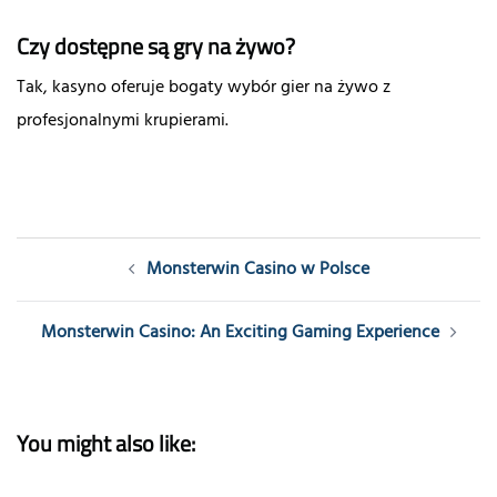
Czy dostępne są gry na żywo?
Tak, kasyno oferuje bogaty wybór gier na żywo z
profesjonalnymi krupierami.
Post
Monsterwin Casino w Polsce
navigation
Monsterwin Casino: An Exciting Gaming Experience
You might also like: