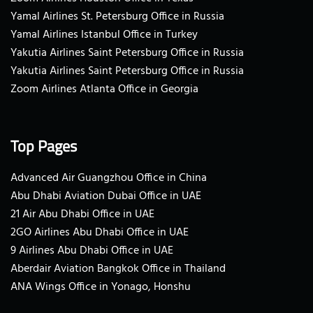
Yamal Airlines St. Petersburg Office in Russia
Yamal Airlines Istanbul Office in Turkey
Yakutia Airlines Saint Petersburg Office in Russia
Yakutia Airlines Saint Petersburg Office in Russia
Zoom Airlines Atlanta Office in Georgia
Top Pages
Advanced Air Guangzhou Office in China
Abu Dhabi Aviation Dubai Office in UAE
21 Air Abu Dhabi Office in UAE
2GO Airlines Abu Dhabi Office in UAE
9 Airlines Abu Dhabi Office in UAE
Aberdair Aviation Bangkok Office in Thailand
ANA Wings Office in Yonago, Honshu