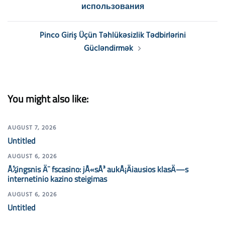
использования
Pinco Giriş Üçün Təhlükəsizlik Tədbirlərini
Gücləndirmək
You might also like:
AUGUST 7, 2026
Untitled
AUGUST 6, 2026
Å½ingsnis Ä¯ fscasino: jÅ«sÅ³ aukÅ¡Äiausios klasÄ—s
internetinio kazino steigimas
AUGUST 6, 2026
Untitled