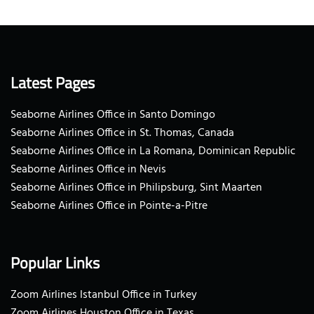
Latest Pages
Seaborne Airlines Office in Santo Domingo
Seaborne Airlines Office in St. Thomas, Canada
Seaborne Airlines Office in La Romana, Dominican Republic
Seaborne Airlines Office in Nevis
Seaborne Airlines Office in Philipsburg, Sint Maarten
Seaborne Airlines Office in Pointe-a-Pitre
Popular Links
Zoom Airlines Istanbul Office in Turkey
Zoom Airlines Houston Office in Texas