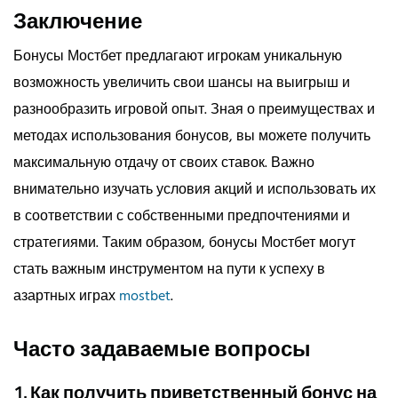
Заключение
Бонусы Мостбет предлагают игрокам уникальную
возможность увеличить свои шансы на выигрыш и
разнообразить игровой опыт. Зная о преимуществах и
методах использования бонусов, вы можете получить
максимальную отдачу от своих ставок. Важно
внимательно изучать условия акций и использовать их
в соответствии с собственными предпочтениями и
стратегиями. Таким образом, бонусы Мостбет могут
стать важным инструментом на пути к успеху в
азартных играх
mostbet
.
Часто задаваемые вопросы
1. Как получить приветственный бонус на