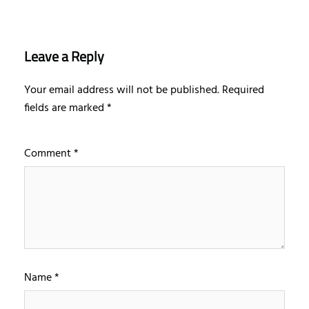
Leave a Reply
Your email address will not be published.
Required
fields are marked
*
Comment
*
Name
*