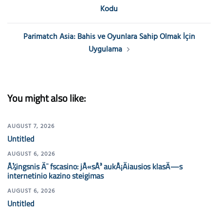
navigation
Kodu
Parimatch Asia: Bahis ve Oyunlara Sahip Olmak İçin
Uygulama
You might also like:
AUGUST 7, 2026
Untitled
AUGUST 6, 2026
Å½ingsnis Ä¯ fscasino: jÅ«sÅ³ aukÅ¡Äiausios klasÄ—s
internetinio kazino steigimas
AUGUST 6, 2026
Untitled