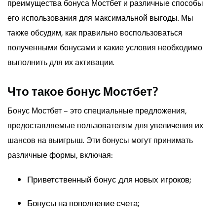
преимущества бонуса Мостбет и различные способы
его использования для максимальной выгоды. Мы
также обсудим, как правильно воспользоваться
полученными бонусами и какие условия необходимо
выполнить для их активации.
Что такое бонус Мостбет?
Бонус Мостбет – это специальные предложения,
предоставляемые пользователям для увеличения их
шансов на выигрыш. Эти бонусы могут принимать
различные формы, включая:
Приветственный бонус для новых игроков;
Бонусы на пополнение счета;