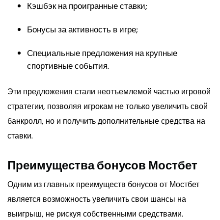
Кэшбэк на проигранные ставки;
Бонусы за активность в игре;
Специальные предложения на крупные
спортивные события.
Эти предложения стали неотъемлемой частью игровой
стратегии, позволяя игрокам не только увеличить свой
банкролл, но и получить дополнительные средства на
ставки.
Преимущества бонусов Мостбет
Одним из главных преимуществ бонусов от Мостбет
является возможность увеличить свои шансы на
выигрыш, не рискуя собственными средствами.