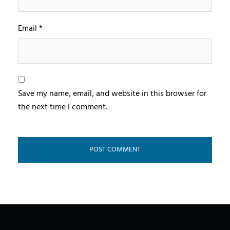
Email
*
Save my name, email, and website in this browser for
the next time I comment.