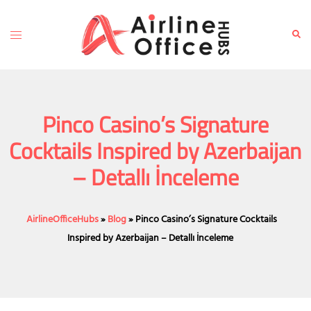
Skip
to
Toggle
Sear
content
menu
Pinco Casino’s Signature
Cocktails Inspired by Azerbaijan
– Detallı İnceleme
AirlineOfficeHubs
»
Blog
»
Pinco Casino’s Signature Cocktails
Inspired by Azerbaijan – Detallı İnceleme