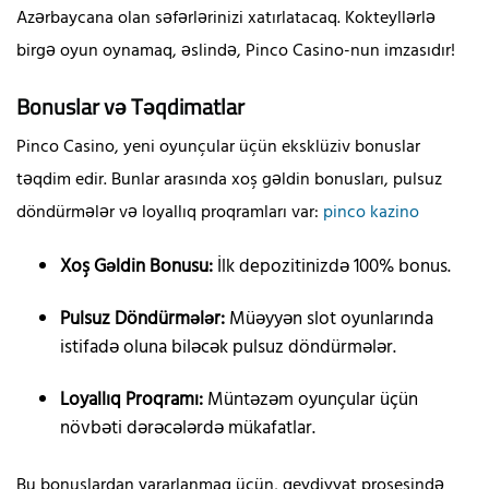
Azərbaycana olan səfərlərinizi xatırlatacaq. Kokteyllərlə
birgə oyun oynamaq, əslində, Pinco Casino-nun imzasıdır!
Bonuslar və Təqdimatlar
Pinco Casino, yeni oyunçular üçün eksklüziv bonuslar
təqdim edir. Bunlar arasında xoş gəldin bonusları, pulsuz
döndürmələr və loyallıq proqramları var:
pinco kazino
Xoş Gəldin Bonusu:
İlk depozitinizdə 100% bonus.
Pulsuz Döndürmələr:
Müəyyən slot oyunlarında
istifadə oluna biləcək pulsuz döndürmələr.
Loyallıq Proqramı:
Müntəzəm oyunçular üçün
növbəti dərəcələrdə mükafatlar.
Bu bonuslardan yararlanmaq üçün, qeydiyyat prosesində