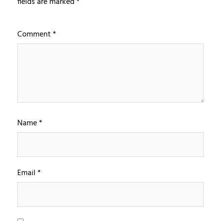
fields are marked
*
Comment
*
Name
*
Email
*