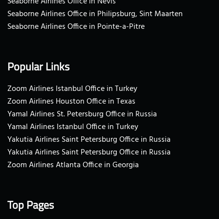
Seaborne Airlines Office in Nevis
Seaborne Airlines Office in Philipsburg, Sint Maarten
Seaborne Airlines Office in Pointe-a-Pitre
Popular Links
Zoom Airlines Istanbul Office in Turkey
Zoom Airlines Houston Office in Texas
Yamal Airlines St. Petersburg Office in Russia
Yamal Airlines Istanbul Office in Turkey
Yakutia Airlines Saint Petersburg Office in Russia
Yakutia Airlines Saint Petersburg Office in Russia
Zoom Airlines Atlanta Office in Georgia
Top Pages