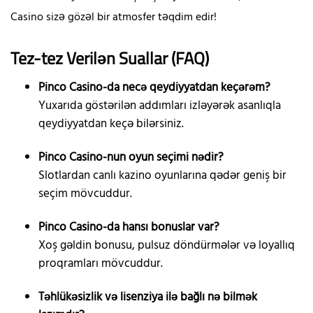
Casino sizə gözəl bir atmosfer təqdim edir!
Tez-tez Verilən Suallar (FAQ)
Pinco Casino-da necə qeydiyyatdan keçərəm?
Yuxarıda göstərilən addımları izləyərək asanlıqla
qeydiyyatdan keçə bilərsiniz.
Pinco Casino-nun oyun seçimi nədir?
Slotlardan canlı kazino oyunlarına qədər geniş bir
seçim mövcuddur.
Pinco Casino-da hansı bonuslar var?
Xoş gəldin bonusu, pulsuz döndürmələr və loyallıq
proqramları mövcuddur.
Təhlükəsizlik və lisenziya ilə bağlı nə bilmək