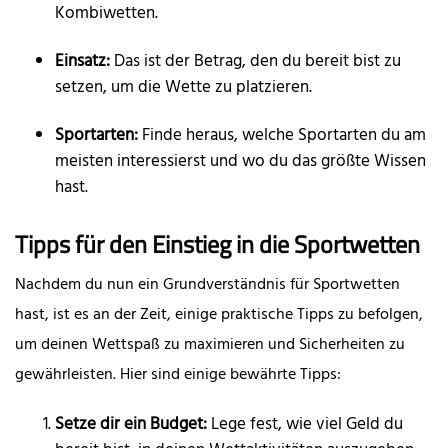
Kombiwetten.
Einsatz:
Das ist der Betrag, den du bereit bist zu
setzen, um die Wette zu platzieren.
Sportarten:
Finde heraus, welche Sportarten du am
meisten interessierst und wo du das größte Wissen
hast.
Tipps für den Einstieg in die Sportwetten
Nachdem du nun ein Grundverständnis für Sportwetten
hast, ist es an der Zeit, einige praktische Tipps zu befolgen,
um deinen Wettspaß zu maximieren und Sicherheiten zu
gewährleisten. Hier sind einige bewährte Tipps:
Setze dir ein Budget:
Lege fest, wie viel Geld du