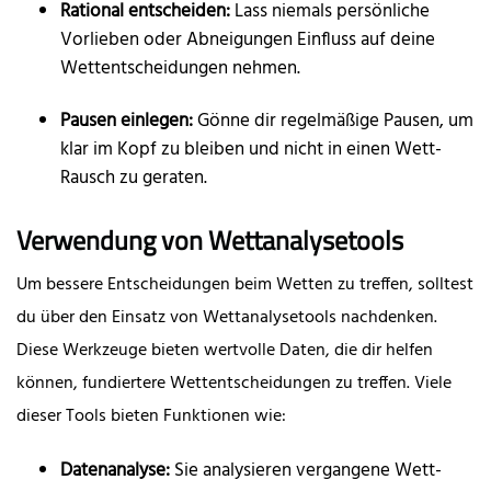
Rational entscheiden:
Lass niemals persönliche
Vorlieben oder Abneigungen Einfluss auf deine
Wettentscheidungen nehmen.
Pausen einlegen:
Gönne dir regelmäßige Pausen, um
klar im Kopf zu bleiben und nicht in einen Wett-
Rausch zu geraten.
Verwendung von Wettanalysetools
Um bessere Entscheidungen beim Wetten zu treffen, solltest
du über den Einsatz von Wettanalysetools nachdenken.
Diese Werkzeuge bieten wertvolle Daten, die dir helfen
können, fundiertere Wettentscheidungen zu treffen. Viele
dieser Tools bieten Funktionen wie:
Datenanalyse:
Sie analysieren vergangene Wett-