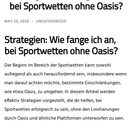
bei Sportwetten ohne Oasis?
MAY 25, 2026
UNCATEGORIZED
Strategien: Wie fange ich an,
bei Sportwetten ohne Oasis?
Der Beginn im Bereich der Sportwetten kann sowohl
aufregend als auch herausfordernd sein, insbesondere wenn
man darauf achten möchte, bestimmte Einschränkungen,
wie etwa Oasis, zu umgehen. In diesem Artikel werden
effektiv Strategien vorgestellt, die dir helfen, bei
Sportwetten erfolgreich zu sein, ohne den Limitierungen
durch Oasis und ähnliche Plattformen unterworfen zu sein.