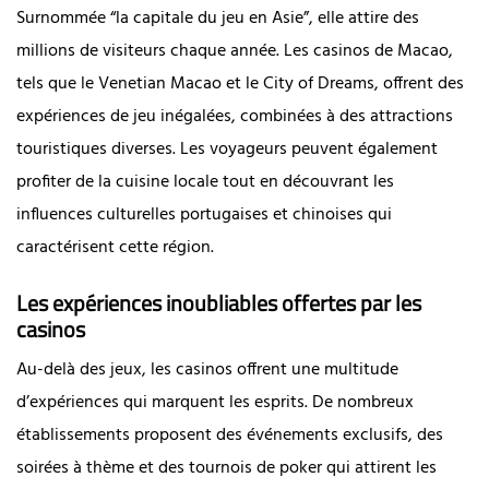
Surnommée “la capitale du jeu en Asie”, elle attire des
millions de visiteurs chaque année. Les casinos de Macao,
tels que le Venetian Macao et le City of Dreams, offrent des
expériences de jeu inégalées, combinées à des attractions
touristiques diverses. Les voyageurs peuvent également
profiter de la cuisine locale tout en découvrant les
influences culturelles portugaises et chinoises qui
caractérisent cette région.
Les expériences inoubliables offertes par les
casinos
Au-delà des jeux, les casinos offrent une multitude
d’expériences qui marquent les esprits. De nombreux
établissements proposent des événements exclusifs, des
soirées à thème et des tournois de poker qui attirent les