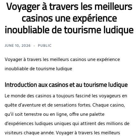
Voyager à travers les meilleurs
casinos une expérience
inoubliable de tourisme ludique
JUNE 10, 2026
PUBLIC
Voyager à travers les meilleurs casinos une expérience
inoubliable de tourisme ludique
Introduction aux casinos et au tourisme ludique
Le monde des casinos a toujours fasciné les voyageurs en
quête d’aventure et de sensations fortes. Chaque casino,
qu’il soit terrestre ou en ligne, offre une palette
d’expériences ludiques uniques qui attirent des millions de
visiteurs chaque année. Voyager à travers les meilleurs