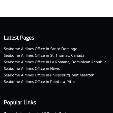
Latest Pages
Seaborne Airlines Office in Santo Domingo
Seaborne Airlines Office in St. Thomas, Canada
Seaborne Airlines Office in La Romana, Dominican Republic
Seaborne Airlines Office in Nevis
Seaborne Airlines Office in Philipsburg, Sint Maarten
Seaborne Airlines Office in Pointe-a-Pitre
Popular Links