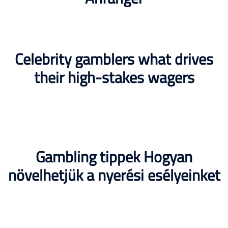
Celebrity gamblers what drives
their high-stakes wagers
Gambling tippek Hogyan
növelhetjük a nyerési esélyeinket