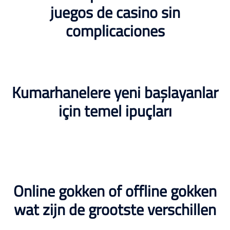
juegos de casino sin
complicaciones
Kumarhanelere yeni başlayanlar
için temel ipuçları
Online gokken of offline gokken
wat zijn de grootste verschillen