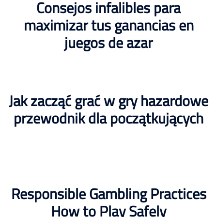
Consejos infalibles para
maximizar tus ganancias en
juegos de azar
Jak zacząć grać w gry hazardowe
przewodnik dla początkujących
Responsible Gambling Practices
How to Play Safely