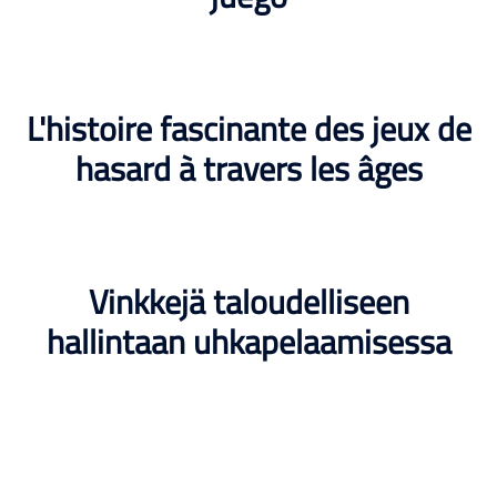
L'histoire fascinante des jeux de
hasard à travers les âges
Vinkkejä taloudelliseen
hallintaan uhkapelaamisessa