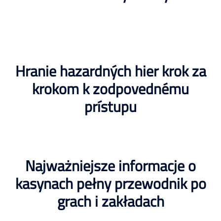
Hranie hazardných hier krok za
krokom k zodpovednému
prístupu
Najważniejsze informacje o
kasynach pełny przewodnik po
grach i zakładach