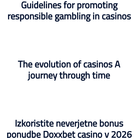
Guidelines for promoting
responsible gambling in casinos
The evolution of casinos A
journey through time
Izkoristite neverjetne bonus
ponudbe Doxxbet casino v 2026