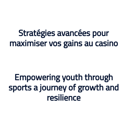
Stratégies avancées pour
maximiser vos gains au casino
Empowering youth through
sports a journey of growth and
resilience