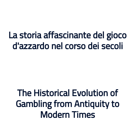
La storia affascinante del gioco
d'azzardo nel corso dei secoli
The Historical Evolution of
Gambling from Antiquity to
Modern Times