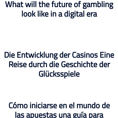
What will the future of gambling
look like in a digital era
Die Entwicklung der Casinos Eine
Reise durch die Geschichte der
Glücksspiele
Cómo iniciarse en el mundo de
las apuestas una guía para