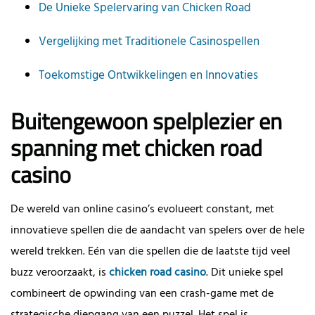
De Unieke Spelervaring van Chicken Road
Vergelijking met Traditionele Casinospellen
Toekomstige Ontwikkelingen en Innovaties
Buitengewoon spelplezier en
spanning met chicken road
casino
De wereld van online casino’s evolueert constant, met
innovatieve spellen die de aandacht van spelers over de hele
wereld trekken. Eén van die spellen die de laatste tijd veel
buzz veroorzaakt, is
chicken road casino
. Dit unieke spel
combineert de opwinding van een crash-game met de
strategische diepgang van een puzzel. Het spel is