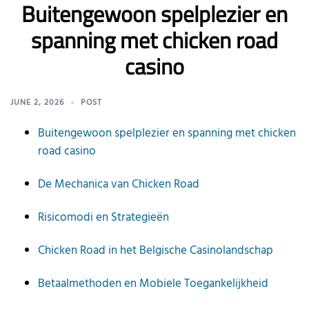
Buitengewoon spelplezier en
spanning met chicken road
casino
JUNE 2, 2026
POST
Buitengewoon spelplezier en spanning met chicken
road casino
De Mechanica van Chicken Road
Risicomodi en Strategieën
Chicken Road in het Belgische Casinolandschap
Betaalmethoden en Mobiele Toegankelijkheid