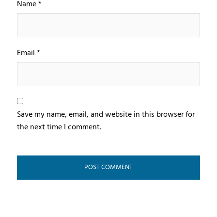
Name
*
Email
*
Save my name, email, and website in this browser for
the next time I comment.