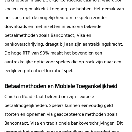
verkrijgbaar in alle BGC-gelicentieerde casino’s, waardoor
spelers er gemakkelijk toegang toe hebben. Het gemak van
het spel, met de mogelijkheid om te spelen zonder
downloads en met inzetten in euro via bekende
betaalmethoden zoals Bancontact, Visa en
bankoverschrijving, draagt bij aan zijn aantrekkingskracht.
De hoge RTP van 98% maakt het bovendien een
aantrekkelijke optie voor spelers die op zoek zijn naar een
eerlijk en potentieel lucratief spel.
Betaalmethoden en Mobiele Toegankelijkheid
Chicken Road staat bekend om zijn flexibele
betaalmogelijkheden. Spelers kunnen eenvoudig geld
storten en opnemen via geaccepteerde methoden zoals
Bancontact, Visa en traditionele bankoverschrijvingen. Dit