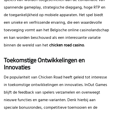
spannende gameplay, strategische diepgang, hoge RTP en
de toegankelijkheid op mobiele apparaten. Het spel biedt
een unieke en verfrissende ervaring, die een waardevolle
toevoeging vormt aan het Belgische online casinolandschap
en kan worden beschouwd als een interessante variatie
binnen de wereld van het
chicken road casino
.
Toekomstige Ontwikkelingen en
Innovaties
De populariteit van Chicken Road heeft geleid tot interesse
in toekomstige ontwikkelingen en innovaties. InOut Games
blijft de feedback van spelers verzamelen en overweegt
nieuwe functies en game-varianten. Denk hierbij aan
speciale bonusrondes, competitieve toernooien en de