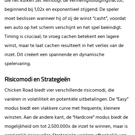
die het kuiken zet verhoogt de vermenigvuldigingsfactor,
beginnend bij 1,02x en exponentieel stijgend. De speler
moet beslissen wanneer hij of zij de winst “casht”, voordat
een auto op het scherm verschijnt en het spel beëindigt.
Timing is cruciaal; te vroeg cachen betekent een lagere
winst, maar te laat cachen resulteert in het verlies van de
inzet. Dit creëert een spannende en dynamische
spelervaring.
Risicomodi en Strategieën
Chicken Road biedt vier verschillende risicomodi, die
variëren in volatiliteit en potentiële uitbetalingen. De “Easy”
modus biedt een vlakkere curve met frequente, kleinere
winsten. Aan de andere kant, de “Hardcore” modus biedt de
mogelijkheid om tot 2.500.000x de inzet te winnen, maar is