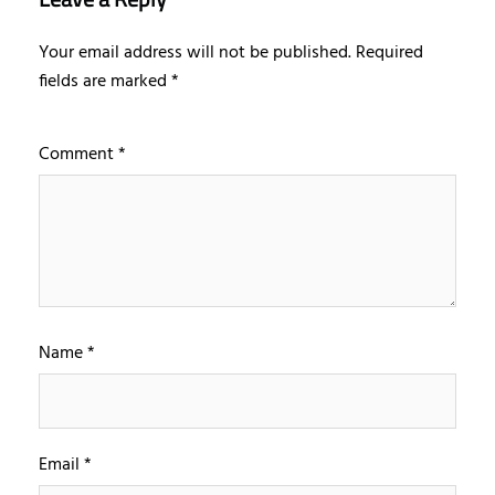
Your email address will not be published.
Required
fields are marked
*
Comment
*
Name
*
Email
*