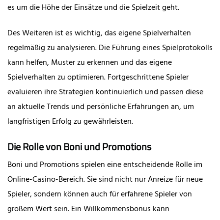
es um die Höhe der Einsätze und die Spielzeit geht.
Des Weiteren ist es wichtig, das eigene Spielverhalten
regelmäßig zu analysieren. Die Führung eines Spielprotokolls
kann helfen, Muster zu erkennen und das eigene
Spielverhalten zu optimieren. Fortgeschrittene Spieler
evaluieren ihre Strategien kontinuierlich und passen diese
an aktuelle Trends und persönliche Erfahrungen an, um
langfristigen Erfolg zu gewährleisten.
Die Rolle von Boni und Promotions
Boni und Promotions spielen eine entscheidende Rolle im
Online-Casino-Bereich. Sie sind nicht nur Anreize für neue
Spieler, sondern können auch für erfahrene Spieler von
großem Wert sein. Ein Willkommensbonus kann