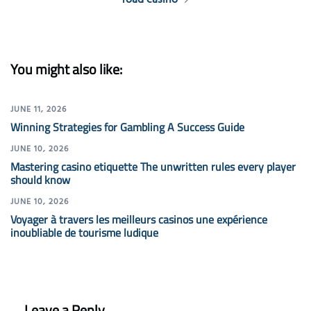
road casino
You might also like:
JUNE 11, 2026
Winning Strategies for Gambling A Success Guide
JUNE 10, 2026
Mastering casino etiquette The unwritten rules every player
should know
JUNE 10, 2026
Voyager à travers les meilleurs casinos une expérience
inoubliable de tourisme ludique
Leave a Reply