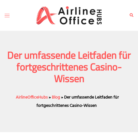
Skip
to
Toggle
Sear
content
menu
Der umfassende Leitfaden für
fortgeschrittenes Casino-
Wissen
AirlineOfficeHubs
»
Blog
»
Der umfassende Leitfaden für
fortgeschrittenes Casino-Wissen