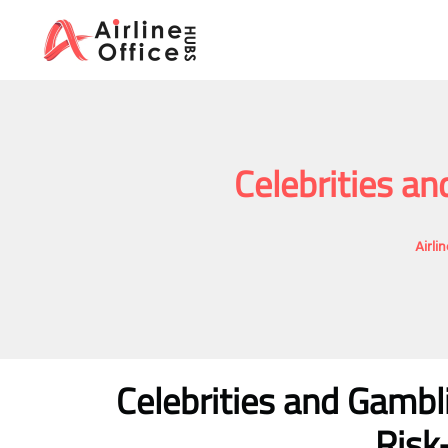
Skip
to
content
Celebrities a
Airli
Celebrities and Gambl
Risk