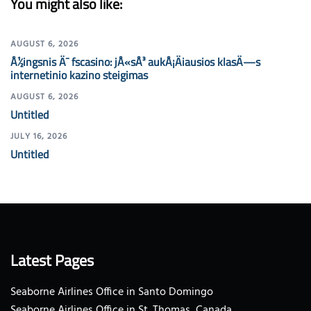
You might also like:
AUGUST 6, 2026
Å½ingsnis Ä¯ fscasino: jÅ«sÅ³ aukÅ¡Äiausios klasÄ—s
internetinio kazino steigimas
AUGUST 6, 2026
Untitled
JULY 16, 2026
Untitled
Latest Pages
Seaborne Airlines Office in Santo Domingo
Seaborne Airlines Office in St. Thomas, Canada