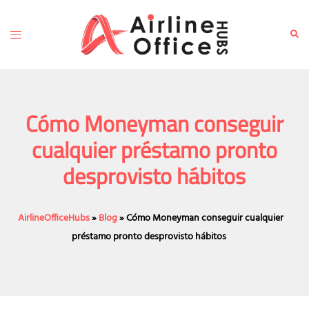
Skip
to
Toggle
Sear
content
menu
Cómo Moneyman conseguir
cualquier préstamo pronto
desprovisto hábitos
AirlineOfficeHubs
»
Blog
»
Cómo Moneyman conseguir cualquier
préstamo pronto desprovisto hábitos