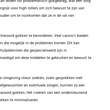
kan leiden tot problematisch gokgedrag, wat een zorg
angrijk voor high rollers om zich bewust te zijn van
ouden om te voorkomen dat ze in de val van
ntwoord gokken te bevorderen. Veel casino’s bieden
s die mogelijk in de problemen komen. Dit kan
hulpdiensten die gespecialiseerd zijn in
emoedigd om deze middelen te gebruiken en bewust te
sino-omgeving steun zoeken, zoals gesprekken met
peelgewoonten en eventuele zorgen, kunnen zij een
ntwoord gokken. Het creëren van een ondersteunend
okken te minimaliseren.