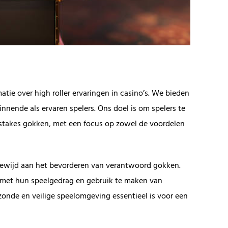
tie over high roller ervaringen in casino’s. We bieden
nnende als ervaren spelers. Ons doel is om spelers te
 stakes gokken, met een focus op zowel de voordelen
egewijd aan het bevorderen van verantwoord gokken.
met hun speelgedrag en gebruik te maken van
onde en veilige speelomgeving essentieel is voor een