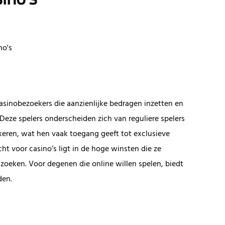
no's
 casinobezoekers die aanzienlijke bedragen inzetten en
 Deze spelers onderscheiden zich van reguliere spelers
eren, wat hen vaak toegang geeft tot exclusieve
ht voor casino’s ligt in de hoge winsten die ze
 zoeken. Voor degenen die online willen spelen, biedt
den.