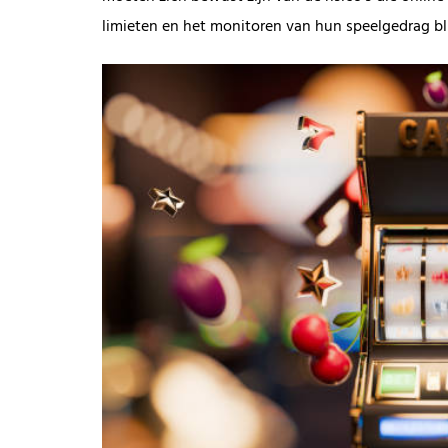
limieten en het monitoren van hun speelgedrag blij