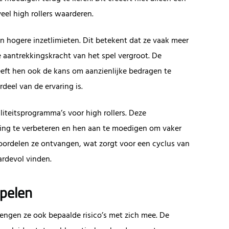
eel high rollers waarderen.
n hogere inzetlimieten. Dit betekent dat ze vaak meer
aantrekkingskracht van het spel vergroot. De
eft hen ook de kans om aanzienlijke bedragen te
deel van de ervaring is.
liteitsprogramma’s voor high rollers. Deze
ng te verbeteren en hen aan te moedigen om vaker
oordelen ze ontvangen, wat zorgt voor een cyclus van
aardevol vinden.
spelen
brengen ze ook bepaalde risico’s met zich mee. De