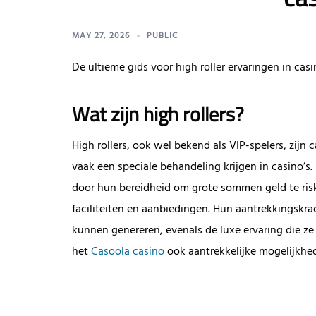
MAY 27, 2026
PUBLIC
De ultieme gids voor high roller ervaringen in casi
Wat zijn high rollers?
High rollers, ook wel bekend als VIP-spelers, zijn
vaak een speciale behandeling krijgen in casino’s.
door hun bereidheid om grote sommen geld te risk
faciliteiten en aanbiedingen. Hun aantrekkingskrac
kunnen genereren, evenals de luxe ervaring die ze
het
Casoola casino
ook aantrekkelijke mogelijkhe