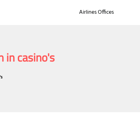
Airlines Offices
n in casino's
's