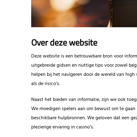
Over deze website
Deze website is een betrouwbare bron voor informa
uitgebreide gidsen en nuttige tips voor zowel begi
helpen bij het navigeren door de wereld van high
als de risico’s.
Naast het bieden van informatie, zijn we ook to
We moedigen spelers aan om bewust om te gaan 
beschikbare hulpbronnen. We geloven dat een gez
plezierige ervaring in casino’s.