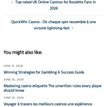
Top-rated UK Online Casinos for Roulette Fans in
navigation
2026
QuickWin Casino : Où chaque spin ressemble à une
victoire lightning‑fast
You might also like:
JUNE 11, 2026
Winning Strategies for Gambling A Success Guide
JUNE 10, 2026
Mastering casino etiquette The unwritten rules every player
should know
JUNE 10, 2026
Voyager à travers les meilleurs casinos une expérience