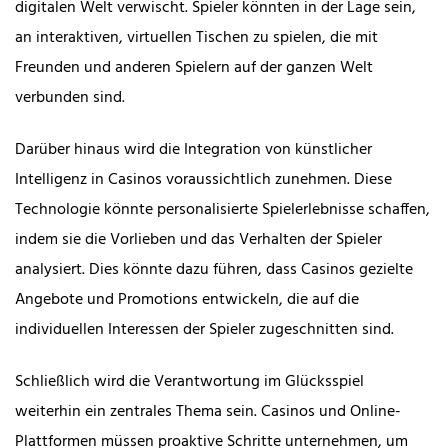
digitalen Welt verwischt. Spieler könnten in der Lage sein,
an interaktiven, virtuellen Tischen zu spielen, die mit
Freunden und anderen Spielern auf der ganzen Welt
verbunden sind.
Darüber hinaus wird die Integration von künstlicher
Intelligenz in Casinos voraussichtlich zunehmen. Diese
Technologie könnte personalisierte Spielerlebnisse schaffen,
indem sie die Vorlieben und das Verhalten der Spieler
analysiert. Dies könnte dazu führen, dass Casinos gezielte
Angebote und Promotions entwickeln, die auf die
individuellen Interessen der Spieler zugeschnitten sind.
Schließlich wird die Verantwortung im Glücksspiel
weiterhin ein zentrales Thema sein. Casinos und Online-
Plattformen müssen proaktive Schritte unternehmen, um