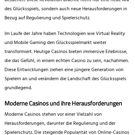
des Glücksspiels, sondern auch neue Herausforderungen in
Bezug auf Regulierung und Spielerschutz.
Im Laufe der Jahre haben Technologien wie Virtual Reality
und Mobile Gaming den Glücksspielmarkt weiter
transformiert. Heutige Casinos bieten immersive Erlebnisse,
die das Gefühl, in einem echten Casino zu sein, nachahmen.
Diese Entwicklungen ziehen eine jüngere Generation von
Spielern an und verändern die Landschaft des Glücksspiels
grundlegend.
Moderne Casinos und ihre Herausforderungen
Moderne Casinos stehen vor einer Vielzahl von
Herausforderungen, darunter die Regulierung und der
Spielerschutz. Die steigende Popularität von Online-Casinos