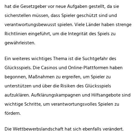
hat die Gesetzgeber vor neue Aufgaben gestellt, da sie
sicherstellen müssen, dass Spieler geschützt sind und
verantwortungsbewusst spielen. Viele Länder haben strenge
Richtlinien eingeführt, um die Integrität des Spiels zu
gewährleisten.
Ein weiteres wichtiges Thema ist die Suchtgefahr des
Glücksspiels. Die Casinos und Online-Plattformen haben
begonnen, Maßnahmen zu ergreifen, um Spieler zu
unterstützen und über die Risiken des Glücksspiels
aufzuklären. Aufklärungskampagnen und Hilfsangebote sind
wichtige Schritte, um verantwortungsvolles Spielen zu
fördern.
Die Wettbewerbslandschaft hat sich ebenfalls verändert.