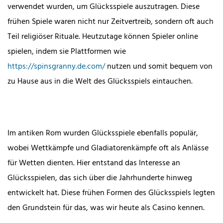
verwendet wurden, um Glücksspiele auszutragen. Diese
frühen Spiele waren nicht nur Zeitvertreib, sondern oft auch
Teil religiöser Rituale. Heutzutage können Spieler online
spielen, indem sie Plattformen wie
https://spinsgranny.de.com/
nutzen und somit bequem von
zu Hause aus in die Welt des Glücksspiels eintauchen.
Im antiken Rom wurden Glücksspiele ebenfalls populär,
wobei Wettkämpfe und Gladiatorenkämpfe oft als Anlässe
für Wetten dienten. Hier entstand das Interesse an
Glücksspielen, das sich über die Jahrhunderte hinweg
entwickelt hat. Diese frühen Formen des Glücksspiels legten
den Grundstein für das, was wir heute als Casino kennen.