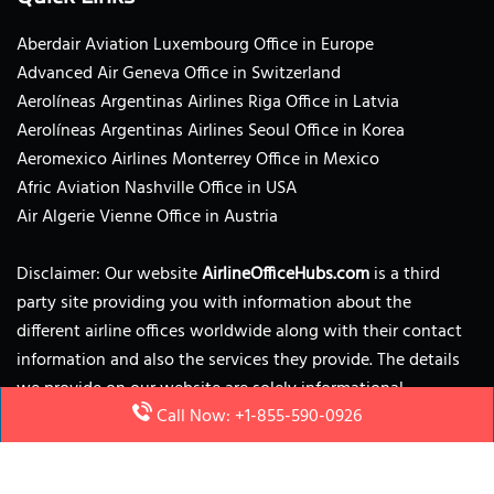
Aberdair Aviation Luxembourg Office in Europe
Advanced Air Geneva Office in Switzerland
Aerolíneas Argentinas Airlines Riga Office in Latvia
Aerolíneas Argentinas Airlines Seoul Office in Korea
Aeromexico Airlines Monterrey Office in Mexico
Afric Aviation Nashville Office in USA
Air Algerie Vienne Office in Austria
Disclaimer: Our website
AirlineOfficeHubs.com
is a third
party site providing you with information about the
different airline offices worldwide along with their contact
information and also the services they provide. The details
we provide on our website are solely informational.
Call Now: +1-855-590-0926
© 2026
www.airlineofficehubs.com
|
All Rights
Reserved.