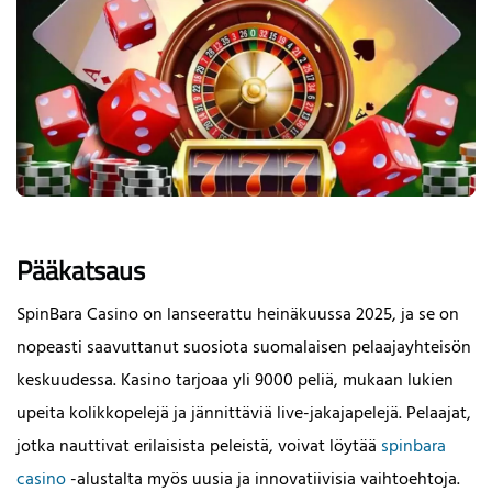
Pääkatsaus
SpinBara Casino on lanseerattu heinäkuussa 2025, ja se on
nopeasti saavuttanut suosiota suomalaisen pelaajayhteisön
keskuudessa. Kasino tarjoaa yli 9000 peliä, mukaan lukien
upeita kolikkopelejä ja jännittäviä live-jakajapelejä. Pelaajat,
jotka nauttivat erilaisista peleistä, voivat löytää
spinbara
casino
-alustalta myös uusia ja innovatiivisia vaihtoehtoja.