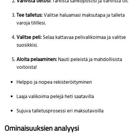
Vahvista tietosi:
Tarkista sähköpostisi ja vahvista tili.
Tee talletus:
Valitse haluamasi maksutapa ja talleta
varoja tilillesi.
Valitse peli:
Selaa kattavaa pelivalikoimaa ja valitse
suosikkisi.
Aloita pelaaminen:
Nauti peleistä ja mahdollisista
voitoista!
Helppo ja nopea rekisteröityminen
Laaja valikoima pelejä heti saatavilla
Sujuva talletusprosessi eri maksutavoilla
Ominaisuuksien analyysi