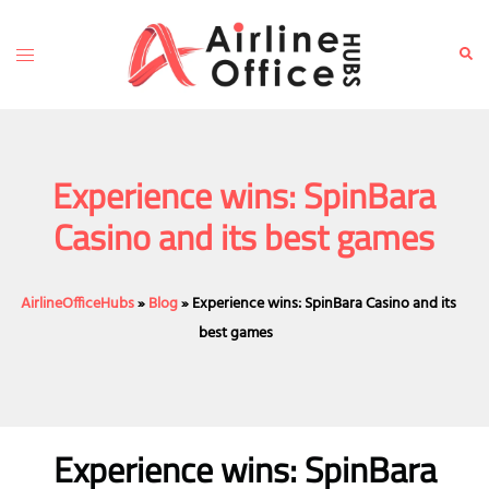
Skip
to
Toggle
Sear
content
menu
Experience wins: SpinBara
Casino and its best games
AirlineOfficeHubs
»
Blog
»
Experience wins: SpinBara Casino and its
best games
Experience wins: SpinBara