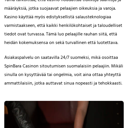
määräyksiä, jotka suojaavat pelaajien oikeuksia ja varoja.
Kasino käyttää myös edistyksellistä salausteknologiaa
varmistaakseen, että kaikki henkilökohtaiset ja taloudelliset
tiedot ovat turvassa. Tämä luo pelaajille rauhan siitä, että
heidän kokemuksensa on sekä turvallinen että luotettava.
Asiakaspalvelu on saatavilla 24/7 suomeksi, mikä osoittaa
SpinBara Casinon sitoutumisen suomalaisiin pelaajiin. Mikäli
sinulla on kysyttävää tai ongelmia, voit aina ottaa yhteyttä
ammattilaisiin, jotka auttavat sinua nopeasti ja tehokkaasti.