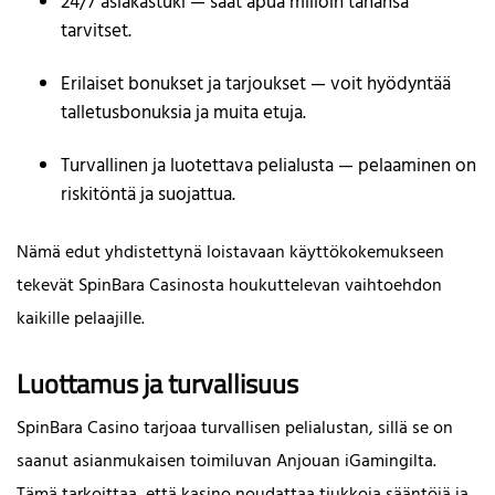
24/7 asiakastuki — saat apua milloin tahansa
tarvitset.
Erilaiset bonukset ja tarjoukset — voit hyödyntää
talletusbonuksia ja muita etuja.
Turvallinen ja luotettava pelialusta — pelaaminen on
riskitöntä ja suojattua.
Nämä edut yhdistettynä loistavaan käyttökokemukseen
tekevät SpinBara Casinosta houkuttelevan vaihtoehdon
kaikille pelaajille.
Luottamus ja turvallisuus
SpinBara Casino tarjoaa turvallisen pelialustan, sillä se on
saanut asianmukaisen toimiluvan Anjouan iGamingilta.
Tämä tarkoittaa, että kasino noudattaa tiukkoja sääntöjä ja