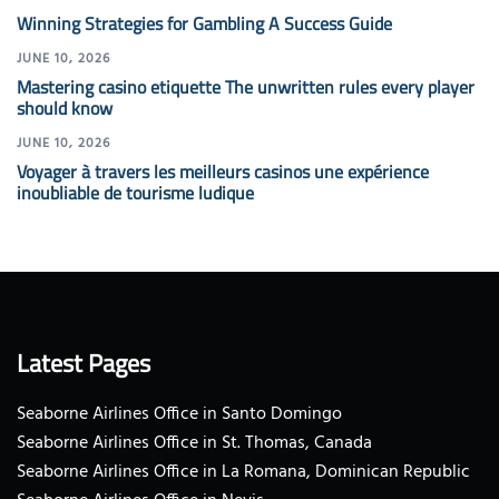
Winning Strategies for Gambling A Success Guide
JUNE 10, 2026
Mastering casino etiquette The unwritten rules every player
should know
JUNE 10, 2026
Voyager à travers les meilleurs casinos une expérience
inoubliable de tourisme ludique
Latest Pages
Seaborne Airlines Office in Santo Domingo
Seaborne Airlines Office in St. Thomas, Canada
Seaborne Airlines Office in La Romana, Dominican Republic