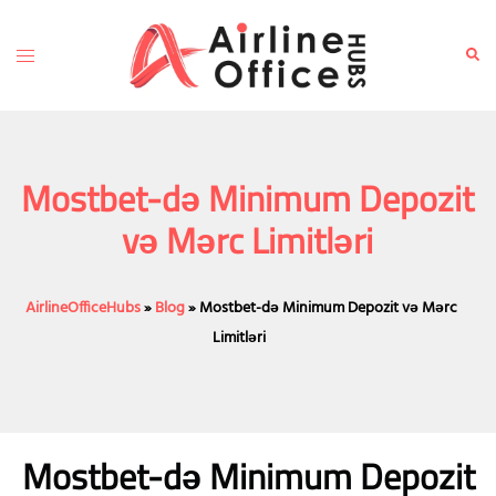
Skip
to
Toggle
Sear
content
menu
Mostbet-də Minimum Depozit
və Mərc Limitləri
AirlineOfficeHubs
»
Blog
»
Mostbet-də Minimum Depozit və Mərc
Limitləri
Mostbet-də Minimum Depozit