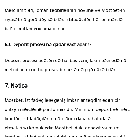
Mərc limitləri, idman tədbirlərinin növünə və Mostbet-in
siyasətinə görə dəyişə bilər. İstifadəçilər, hər bir mərclə
bağlı limitləri yoxlamalıdırlar.
6.3. Depozit prosesi nə qədər vaxt aparır?
Depozit prosesi adətən dərhal baş verir, lakin bəzi ödəmə
metodları üçün bu proses bir neçə dəqiqə çəkə bilər.
7. Nəticə
Mostbet, istifadəçilərə geniş imkanlar təqdim edən bir
onlayn mərcləmə platformasıdır. Minimum depozit və mərc
limitləri, istifadəçilərin mərclərini daha rahat idarə
etmələrinə kömək edir. Mostbet-dəki depozit və mərc