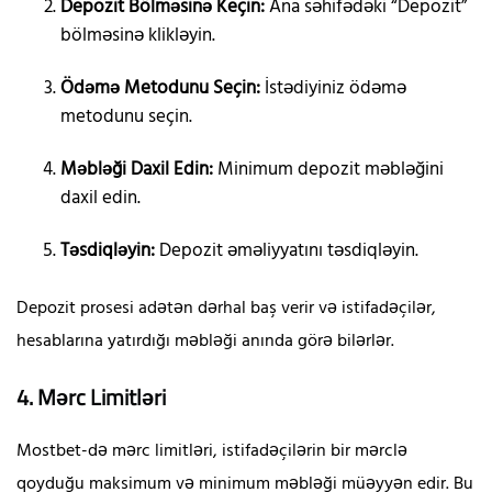
Depozit Bölməsinə Keçin:
Ana səhifədəki “Depozit”
bölməsinə klikləyin.
Ödəmə Metodunu Seçin:
İstədiyiniz ödəmə
metodunu seçin.
Məbləği Daxil Edin:
Minimum depozit məbləğini
daxil edin.
Təsdiqləyin:
Depozit əməliyyatını təsdiqləyin.
Depozit prosesi adətən dərhal baş verir və istifadəçilər,
hesablarına yatırdığı məbləği anında görə bilərlər.
4. Mərc Limitləri
Mostbet-də mərc limitləri, istifadəçilərin bir mərclə
qoyduğu maksimum və minimum məbləği müəyyən edir. Bu