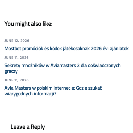
You might also like:
JUNE 12, 2026
Mostbet promóciók és kódok játékosoknak 2026 évi ajánlatok
JUNE 11, 2026
Sekrety mnożników w Aviamasters 2 dla doświadczonych
graczy
JUNE 11, 2026
Avia Masters w polskim Internecie: Gdzie szukać
wiarygodnych informacji?
Leave a Reply