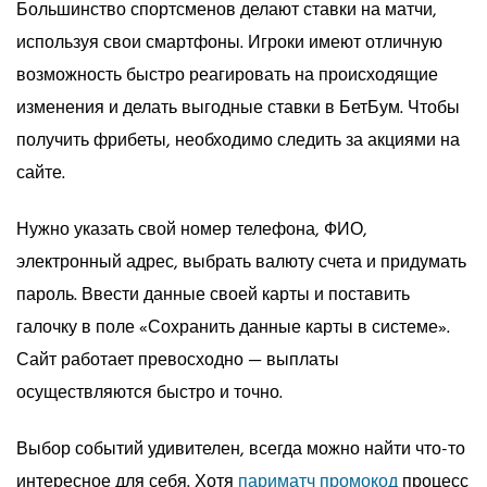
Большинство спортсменов делают ставки на матчи,
используя свои смартфоны.
Игроки имеют отличную
возможность быстро реагировать на происходящие
изменения и делать выгодные ставки в БетБум. Чтобы
получить фрибеты, необходимо следить за акциями на
сайте.
Нужно указать свой номер телефона, ФИО,
электронный адрес, выбрать валюту счета и придумать
пароль. Ввести данные своей карты и поставить
галочку в поле «Сохранить данные карты в системе».
Сайт работает превосходно — выплаты
осуществляются быстро и точно.
Выбор событий удивителен, всегда можно найти что-то
интересное для себя. Хотя
париматч промокод
процесс