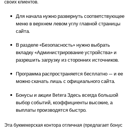
своих клиентов.
Для начала нужно развернуть соответствующее
меню в верхнем левом углу главной страницы
сайта.
В разделе «Безопасность» нужно выбрать
вкладку «Администрирование устройства» и
разрешить загрузку из сторонних источников.
Программа распространяется бесплатно — и ее
можно скачать лишь с официального сайта.
Бонусы и акции Betera Здесь всегда большой
выбор событий, коэффициенты высокие, а
выплаты производятся быстро.
Эта букмекерская контора отличная (предлагает бонус