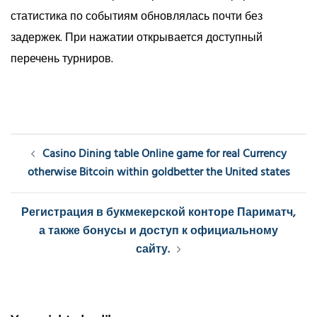
Недавно удалось выиграть приличную сумму на одном
из матчей, и приятно удивило, что деньги зачислились
достаточно быстро. Мне понравилось (что в режиме live
все изменения в игре отображались быстро), а
статистика по событиям обновлялась почти без
задержек. При нажатии открывается доступный
перечень турниров.
Post
Casino Dining table Online game for real Currency
navigation
otherwise Bitcoin within goldbetter the United states
Регистрация в букмекерской конторе Париматч,
а также бонусы и доступ к официальному