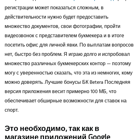
регистрации может показаться сложным, в
действительности нужно будет предоставить
множество документов, свои фотографии, пройти
видеозвонок с представителем букмекера и в итоге
посетить офис для личной явки. По выплатам вопросов
нет, быстро без проблем. Я играю долго и испробовал
множество различных букмекерских контор — поэтому
могу с уверенностью сказать, что эта из немногих, кому
можно доверять. Лучшие бонусы БК Betera Последняя
версия приложения весит примерно 100 МБ, что
обеспечивает обширные возможности для ставок на
спорт.
Это необходимо, так как в
магазине приложений Google