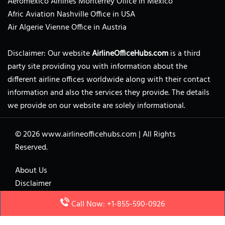
Advanced Air Geneva Office in Switzerland
Aerolíneas Argentinas Airlines Riga Office in Latvia
Aerolíneas Argentinas Airlines Seoul Office in Korea
Aeromexico Airlines Monterrey Office in Mexico
Afric Aviation Nashville Office in USA
Air Algerie Vienne Office in Austria
Disclaimer: Our website
AirlineOfficeHubs.com
is a third
party site providing you with information about the
different airline offices worldwide along with their contact
information and also the services they provide. The details
we provide on our website are solely informational.
© 2026
www.airlineofficehubs.com
|
All Rights
Reserved.
Call Now: +1-855-590-0926
About Us