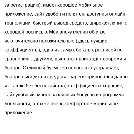
за регистрацию), имеет хорошее мобильное
приложение, сайт удобен и понятен, доступны онлайн-
трансляции, быстрый вывод средств, широкая линия с
хорошей росписью. Мои впечатления об игре
исключительно положительные (здесь лучшие
коэффициенты), одна из самых богатых росписей по
сравнению с другими, выплаты происходят вовремя и
быстро. Отличный букмекер полностью устраивает,
быстро выводятся средства, зарегистрировался давно
и ставлю без беспокойства, коэффициенты хорошие,
сайт удобный, много различных бонусов и программа
лояльности, а также очень комфортное мобильное
приложение.