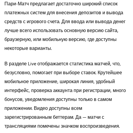
части экрана.
Выбор событий в линии совпадает с выбором на
основном сайте. В общем — букмекерская контора
Пари-Матч предлагает достаточно широкий список
платежных систем для внесения депозитов и вывода
средств с игрового счета. Для ввода или вывода денег
лучше всего использовать основную версию сайта,
браузерную, или мобильную версию, где доступны
некоторые варианты.
В разделе Live отображается статистика матчей, что,
безусловно, помогает при выборе ставок. Крутейшее
мобильное приложение, широкая линия, удобный
интерфейс, проверка аккаунта при регистрации, много
бонусов, уведомления доступны только в самом