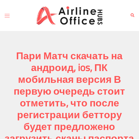
Skip
to
Toggle
Sear
content
menu
Пари Матч скачать на
андроид, ios, ПК
мобильная версия В
первую очередь стоит
отметить, что после
регистрации беттору
будет предложено
загрузить сканы паспорта