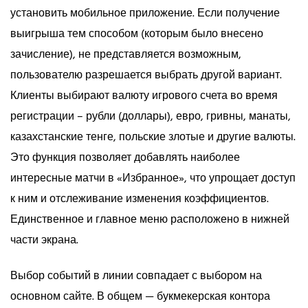
выбор событий; пожалуй, единственный минус —
неудобная навигация на сайте. Заслуживает внимания
тот факт, что чтобы избежать проблем с доступом к
официальному сайту и его блокировкой, рекомендуется
установить мобильное приложение. Если получение
выигрыша тем способом (которым было внесено
зачисление), не представляется возможным,
пользователю разрешается выбрать другой вариант.
Клиенты выбирают валюту игрового счета во время
регистрации – рубли (доллары), евро, гривны, манаты,
казахстанские тенге, польские злотые и другие валюты.
Это функция позволяет добавлять наиболее
интересные матчи в «Избранное», что упрощает доступ
к ним и отслеживание изменения коэффициентов.
Единственное и главное меню расположено в нижней