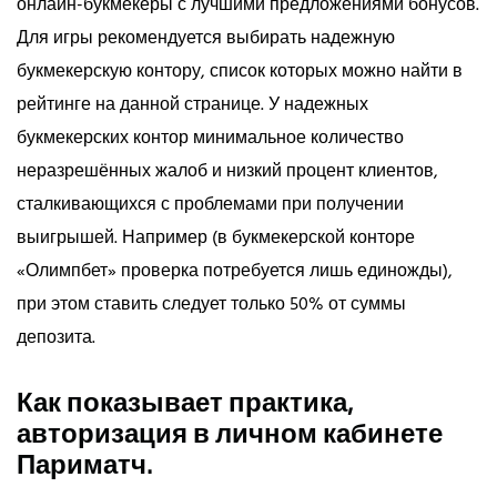
онлайн-букмекеры с лучшими предложениями бонусов.
Для игры рекомендуется выбирать надежную
букмекерскую контору, список которых можно найти в
рейтинге на данной странице. У надежных
букмекерских контор минимальное количество
неразрешённых жалоб и низкий процент клиентов,
сталкивающихся с проблемами при получении
выигрышей. Например (в букмекерской конторе
«Олимпбет» проверка потребуется лишь единожды),
при этом ставить следует только 50% от суммы
депозита.
Как показывает практика,
авторизация в личном кабинете
Париматч.