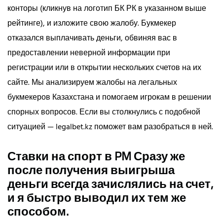
конторы (кликнув на логотип БК РК в указанном выше
рейтинге), и изложите свою жалобу. Букмекер
отказался выплачивать деньги, обвиняя вас в
предоставлении неверной информации при
регистрации или в открытии нескольких счетов на их
сайте. Мы анализируем жалобы на легальных
букмекеров Казахстана и помогаем игрокам в решении
спорных вопросов. Если вы столкнулись с подобной
ситуацией — legalbet.kz поможет вам разобраться в ней.
Ставки на спорт в PM Сразу же
после получения выигрыша
деньги всегда зачислялись на счет,
и я быстро выводил их тем же
способом.