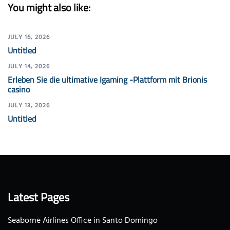
You might also like:
JULY 16, 2026
Untitled
JULY 14, 2026
Erleben Sie die ultimative Igaming -Plattform mit Brionis
casino
JULY 13, 2026
Untitled
Latest Pages
Seaborne Airlines Office in Santo Domingo