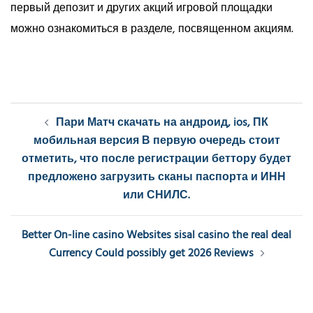
первый депозит и других акций игровой площадки
можно ознакомиться в разделе, посвященном акциям.
Post
Пари Матч скачать на андроид, ios, ПК
navigation
мобильная версия В первую очередь стоит
отметить, что после регистрации беттору будет
предложено загрузить сканы паспорта и ИНН
или СНИЛС.
Better On-line casino Websites sisal casino the real deal
Currency Could possibly get 2026 Reviews