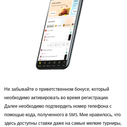
Не забывайте о приветственном бонусе, который
необходимо активировать во время регистрации.
Далее необходимо подтвердить номер телефона с
помощью кода, полученного в SMS. Мне нравилось, что
здесь доступны ставки даже на самые мелкие турниры,