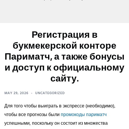
Регистрация в
букмекерской конторе
Париматч, а также бонусы
и доступ к официальному
сайту.
MAY 29, 2026
UNCATEGORIZED
Для того чтобы выиграть в экспрессе (необходимо),
чтобы все прогнозы были
промокоды париматч
успешными, поскольку он состоит из множества