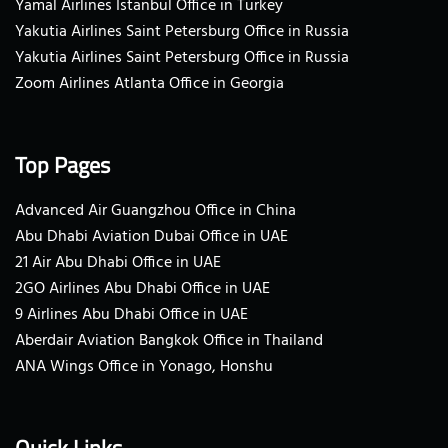
Yamal Airlines Istanbul Office in Turkey
Yakutia Airlines Saint Petersburg Office in Russia
Yakutia Airlines Saint Petersburg Office in Russia
Zoom Airlines Atlanta Office in Georgia
Top Pages
Advanced Air Guangzhou Office in China
Abu Dhabi Aviation Dubai Office in UAE
21 Air Abu Dhabi Office in UAE
2GO Airlines Abu Dhabi Office in UAE
9 Airlines Abu Dhabi Office in UAE
Aberdair Aviation Bangkok Office in Thailand
ANA Wings Office in Yonago, Honshu