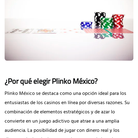
¿Por qué elegir Plinko México?
Plinko México se destaca como una opción ideal para los
entusiastas de los casinos en línea por diversas razones. Su
combinación de elementos estratégicos y de azar lo
convierte en un juego adictivo que atrae a una amplia
audiencia. La posibilidad de jugar con dinero real y los