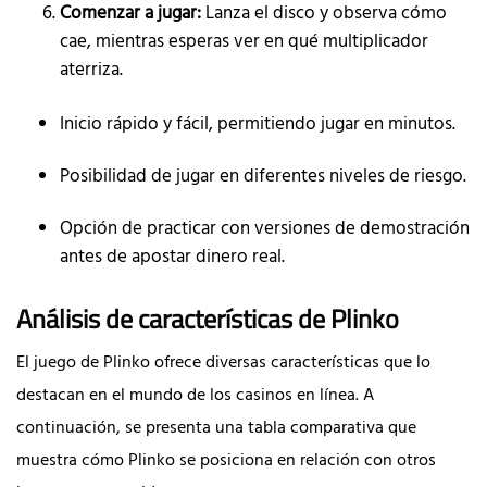
Comenzar a jugar:
Lanza el disco y observa cómo
cae, mientras esperas ver en qué multiplicador
aterriza.
Inicio rápido y fácil, permitiendo jugar en minutos.
Posibilidad de jugar en diferentes niveles de riesgo.
Opción de practicar con versiones de demostración
antes de apostar dinero real.
Análisis de características de Plinko
El juego de Plinko ofrece diversas características que lo
destacan en el mundo de los casinos en línea. A
continuación, se presenta una tabla comparativa que
muestra cómo Plinko se posiciona en relación con otros