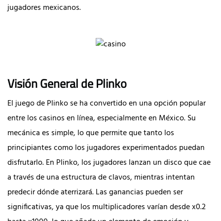
jugadores mexicanos.
Visión General de Plinko
El juego de Plinko se ha convertido en una opción popular
entre los casinos en línea, especialmente en México. Su
mecánica es simple, lo que permite que tanto los
principiantes como los jugadores experimentados puedan
disfrutarlo. En Plinko, los jugadores lanzan un disco que cae
a través de una estructura de clavos, mientras intentan
predecir dónde aterrizará. Las ganancias pueden ser
significativas, ya que los multiplicadores varían desde x0.2