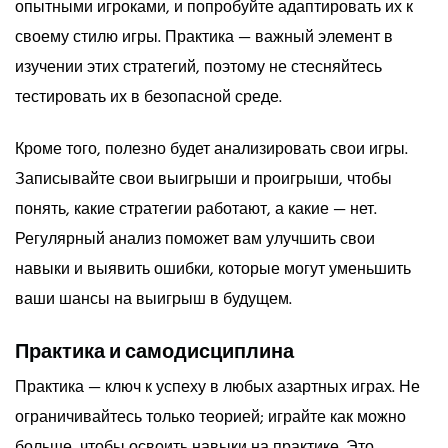
опытными игроками, и попробуйте адаптировать их к
своему стилю игры. Практика — важный элемент в
изучении этих стратегий, поэтому не стесняйтесь
тестировать их в безопасной среде.
Кроме того, полезно будет анализировать свои игры.
Записывайте свои выигрыши и проигрыши, чтобы
понять, какие стратегии работают, а какие — нет.
Регулярный анализ поможет вам улучшить свои
навыки и выявить ошибки, которые могут уменьшить
ваши шансы на выигрыш в будущем.
Практика и самодисциплина
Практика — ключ к успеху в любых азартных играх. Не
ограничивайтесь только теорией; играйте как можно
больше, чтобы освоить навыки на практике. Это