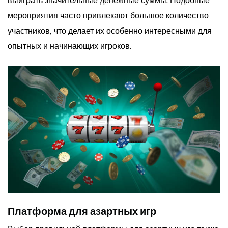
выиграть значительные денежные суммы. Подобные
мероприятия часто привлекают большое количество
участников, что делает их особенно интересными для
опытных и начинающих игроков.
Платформа для азартных игр