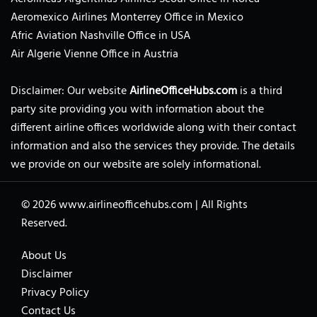
Aeromexico Airlines Monterrey Office in Mexico
Afric Aviation Nashville Office in USA
Air Algerie Vienne Office in Austria
Disclaimer: Our website
AirlineOfficeHubs.com
is a third
party site providing you with information about the
different airline offices worldwide along with their contact
information and also the services they provide. The details
we provide on our website are solely informational.
© 2026
www.airlineofficehubs.com
|
All Rights
Reserved.
About Us
Disclaimer
Privacy Policy
Contact Us