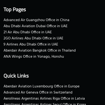
Top Pages
Advanced Air Guangzhou Office in China
Abu Dhabi Aviation Dubai Office in UAE
21 Air Abu Dhabi Office in UAE
2GO Airlines Abu Dhabi Office in UAE
9 Airlines Abu Dhabi Office in UAE
Aberdair Aviation Bangkok Office in Thailand
ANA Wings Office in Yonago, Honshu
Quick Links
Aberdair Aviation Luxembourg Office in Europe
Advanced Air Geneva Office in Switzerland
Aerolíneas Argentinas Airlines Riga Office in Latvia
Aerolíneas Argentinas Airlines Seoul Office in Korea