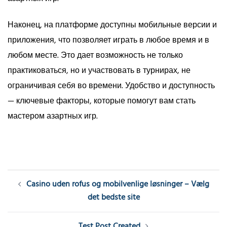
Наконец, на платформе доступны мобильные версии и
приложения, что позволяет играть в любое время и в
любом месте. Это дает возможность не только
практиковаться, но и участвовать в турнирах, не
ограничивая себя во времени. Удобство и доступность
— ключевые факторы, которые помогут вам стать
мастером азартных игр.
Post
Casino uden rofus og mobilvenlige løsninger – Vælg
navigation
det bedste site
Test Post Created