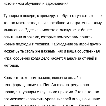
источником обучения и вдохновения.
Турниры в покере, к примеру, требуют от участников не
только мастерства, но и способности к стратегическому
мышлению. Здесь вы можете столкнуться с более
опытными игроками, которые помогут вам понять
новые подходы и техники. Наблюдение за игрой других
может быть столь же важным, как и ваша собственная
игра, особенно когда дело касается анализа стилей и
методов.
Кроме того, многие казино, включая онлайн-
платформы, такие как Пин Ап казино, регулярно
проводят турниры с крупными призами. Это не только
возможность повысить уровень своей игры, но и шанс