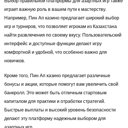
Выбор правильной платформы для азартных игр также
играет важную роль в вашем пути к мастерству.
Например, Пин Ап казино предлагает широкий выбор
игр и турниров, что позволяет игрокам из Казахстана
найти развлечения по своему вкусу. Пользовательский
интерфейс и доступные функции делают игру
комфортной и удобной, что особенно важно для
новичков.
Кроме того, Пин Ап казино предлагает различные
бонусы и акции, которые помогут вам увеличить свой
банкролл. Это может быть отличным стартовым
капиталом для практики и отработки стратегий.
Быстрые выплаты и высокий уровень безопасности
делают эту платформу надежным выбором для
азартных игр.