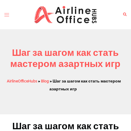
Skip
to
Toggle
Sear
content
menu
Шаг за шагом как стать
мастером азартных игр
AirlineOfficeHubs
»
Blog
»
Шаг за шагом как стать мастером
азартных игр
Шаг за шагом как стать