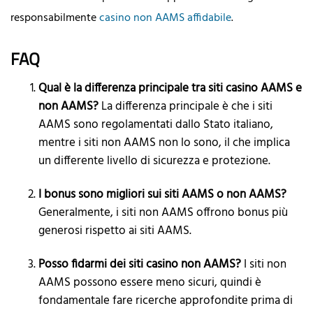
responsabilmente
casino non AAMS affidabile
.
FAQ
Qual è la differenza principale tra siti casino AAMS e
non AAMS?
La differenza principale è che i siti
AAMS sono regolamentati dallo Stato italiano,
mentre i siti non AAMS non lo sono, il che implica
un differente livello di sicurezza e protezione.
I bonus sono migliori sui siti AAMS o non AAMS?
Generalmente, i siti non AAMS offrono bonus più
generosi rispetto ai siti AAMS.
Posso fidarmi dei siti casino non AAMS?
I siti non
AAMS possono essere meno sicuri, quindi è
fondamentale fare ricerche approfondite prima di