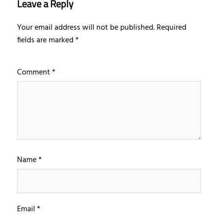
Leave a Reply
Your email address will not be published.
Required
fields are marked
*
Comment
*
Name
*
Email
*