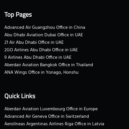
Top Pages
Advanced Air Guangzhou Office in China
Abu Dhabi Aviation Dubai Office in UAE
21 Air Abu Dhabi Office in UAE
2GO Airlines Abu Dhabi Office in UAE
9 Airlines Abu Dhabi Office in UAE
Aberdair Aviation Bangkok Office in Thailand
ANA Wings Office in Yonago, Honshu
Quick Links
Aberdair Aviation Luxembourg Office in Europe
Advanced Air Geneva Office in Switzerland
Aerolíneas Argentinas Airlines Riga Office in Latvia