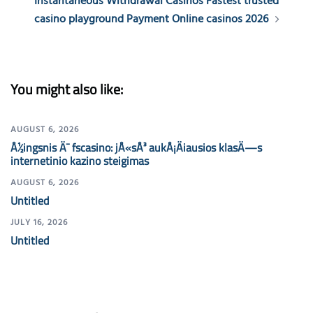
Instantaneous Withdrawal Casinos Fastest trusted
casino playground Payment Online casinos 2026
You might also like:
AUGUST 6, 2026
Å½ingsnis Ä¯ fscasino: jÅ«sÅ³ aukÅ¡Äiausios klasÄ—s
internetinio kazino steigimas
AUGUST 6, 2026
Untitled
JULY 16, 2026
Untitled