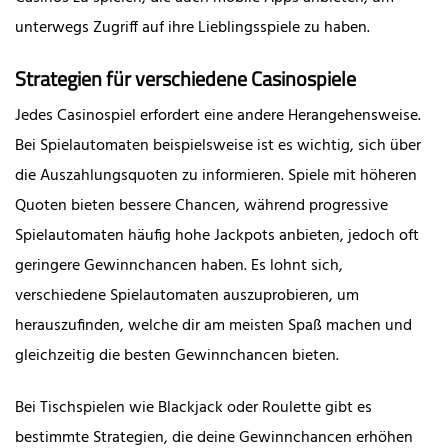
unterwegs Zugriff auf ihre Lieblingsspiele zu haben.
Strategien für verschiedene Casinospiele
Jedes Casinospiel erfordert eine andere Herangehensweise.
Bei Spielautomaten beispielsweise ist es wichtig, sich über
die Auszahlungsquoten zu informieren. Spiele mit höheren
Quoten bieten bessere Chancen, während progressive
Spielautomaten häufig hohe Jackpots anbieten, jedoch oft
geringere Gewinnchancen haben. Es lohnt sich,
verschiedene Spielautomaten auszuprobieren, um
herauszufinden, welche dir am meisten Spaß machen und
gleichzeitig die besten Gewinnchancen bieten.
Bei Tischspielen wie Blackjack oder Roulette gibt es
bestimmte Strategien, die deine Gewinnchancen erhöhen