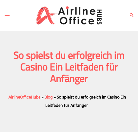
Skip
to
Toggle
Sear
content
menu
So spielst du erfolgreich im
Casino Ein Leitfaden für
Anfänger
AirlineOfficeHubs
»
Blog
»
So spielst du erfolgreich im Casino Ein
Leitfaden für Anfänger