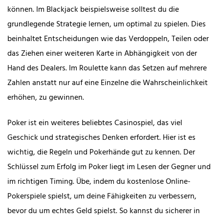
können. Im Blackjack beispielsweise solltest du die
grundlegende Strategie lernen, um optimal zu spielen. Dies
beinhaltet Entscheidungen wie das Verdoppeln, Teilen oder
das Ziehen einer weiteren Karte in Abhängigkeit von der
Hand des Dealers. Im Roulette kann das Setzen auf mehrere
Zahlen anstatt nur auf eine Einzelne die Wahrscheinlichkeit
erhöhen, zu gewinnen.
Poker ist ein weiteres beliebtes Casinospiel, das viel
Geschick und strategisches Denken erfordert. Hier ist es
wichtig, die Regeln und Pokerhände gut zu kennen. Der
Schlüssel zum Erfolg im Poker liegt im Lesen der Gegner und
im richtigen Timing. Übe, indem du kostenlose Online-
Pokerspiele spielst, um deine Fähigkeiten zu verbessern,
bevor du um echtes Geld spielst. So kannst du sicherer in