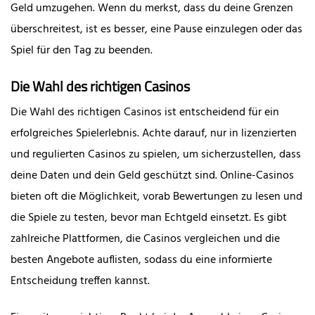
Geld umzugehen. Wenn du merkst, dass du deine Grenzen
überschreitest, ist es besser, eine Pause einzulegen oder das
Spiel für den Tag zu beenden.
Die Wahl des richtigen Casinos
Die Wahl des richtigen Casinos ist entscheidend für ein
erfolgreiches Spielerlebnis. Achte darauf, nur in lizenzierten
und regulierten Casinos zu spielen, um sicherzustellen, dass
deine Daten und dein Geld geschützt sind. Online-Casinos
bieten oft die Möglichkeit, vorab Bewertungen zu lesen und
die Spiele zu testen, bevor man Echtgeld einsetzt. Es gibt
zahlreiche Plattformen, die Casinos vergleichen und die
besten Angebote auflisten, sodass du eine informierte
Entscheidung treffen kannst.