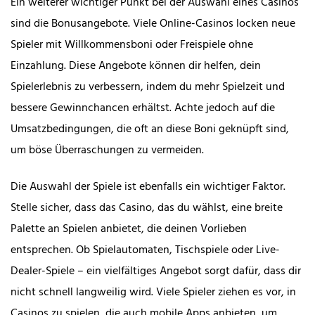
Ein weiterer wichtiger Punkt bei der Auswahl eines Casinos
sind die Bonusangebote. Viele Online-Casinos locken neue
Spieler mit Willkommensboni oder Freispiele ohne
Einzahlung. Diese Angebote können dir helfen, dein
Spielerlebnis zu verbessern, indem du mehr Spielzeit und
bessere Gewinnchancen erhältst. Achte jedoch auf die
Umsatzbedingungen, die oft an diese Boni geknüpft sind,
um böse Überraschungen zu vermeiden.
Die Auswahl der Spiele ist ebenfalls ein wichtiger Faktor.
Stelle sicher, dass das Casino, das du wählst, eine breite
Palette an Spielen anbietet, die deinen Vorlieben
entsprechen. Ob Spielautomaten, Tischspiele oder Live-
Dealer-Spiele – ein vielfältiges Angebot sorgt dafür, dass dir
nicht schnell langweilig wird. Viele Spieler ziehen es vor, in
Casinos zu spielen, die auch mobile Apps anbieten, um