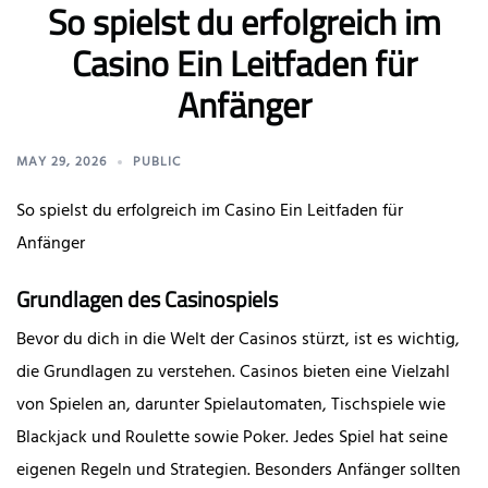
So spielst du erfolgreich im
Casino Ein Leitfaden für
Anfänger
MAY 29, 2026
PUBLIC
So spielst du erfolgreich im Casino Ein Leitfaden für
Anfänger
Grundlagen des Casinospiels
Bevor du dich in die Welt der Casinos stürzt, ist es wichtig,
die Grundlagen zu verstehen. Casinos bieten eine Vielzahl
von Spielen an, darunter Spielautomaten, Tischspiele wie
Blackjack und Roulette sowie Poker. Jedes Spiel hat seine
eigenen Regeln und Strategien. Besonders Anfänger sollten