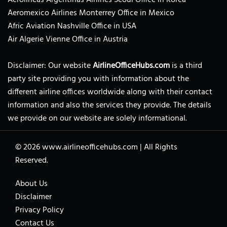
Aeromexico Airlines Monterrey Office in Mexico
Afric Aviation Nashville Office in USA
Air Algerie Vienne Office in Austria
Disclaimer: Our website
AirlineOfficeHubs.com
is a third
party site providing you with information about the
different airline offices worldwide along with their contact
information and also the services they provide. The details
we provide on our website are solely informational.
© 2026
www.airlineofficehubs.com
|
All Rights
Reserved.
About Us
Disclaimer
Privacy Policy
Contact Us