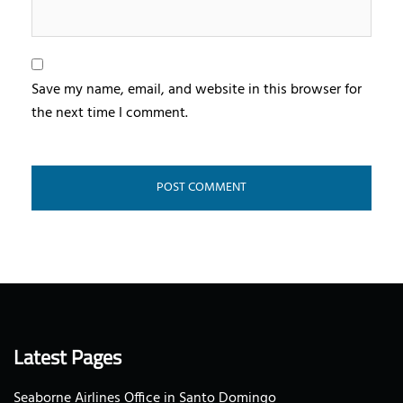
Save my name, email, and website in this browser for
the next time I comment.
Latest Pages
Seaborne Airlines Office in Santo Domingo