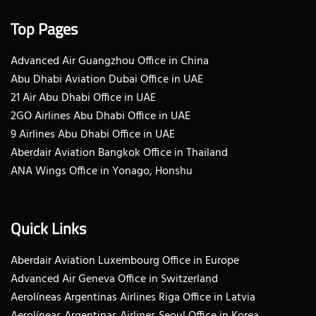
Top Pages
Advanced Air Guangzhou Office in China
Abu Dhabi Aviation Dubai Office in UAE
21 Air Abu Dhabi Office in UAE
2GO Airlines Abu Dhabi Office in UAE
9 Airlines Abu Dhabi Office in UAE
Aberdair Aviation Bangkok Office in Thailand
ANA Wings Office in Yonago, Honshu
Quick Links
Aberdair Aviation Luxembourg Office in Europe
Advanced Air Geneva Office in Switzerland
Aerolíneas Argentinas Airlines Riga Office in Latvia
Aerolíneas Argentinas Airlines Seoul Office in Korea