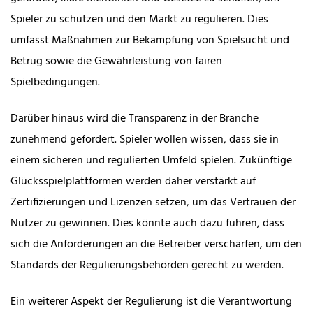
Spieler zu schützen und den Markt zu regulieren. Dies
umfasst Maßnahmen zur Bekämpfung von Spielsucht und
Betrug sowie die Gewährleistung von fairen
Spielbedingungen.
Darüber hinaus wird die Transparenz in der Branche
zunehmend gefordert. Spieler wollen wissen, dass sie in
einem sicheren und regulierten Umfeld spielen. Zukünftige
Glücksspielplattformen werden daher verstärkt auf
Zertifizierungen und Lizenzen setzen, um das Vertrauen der
Nutzer zu gewinnen. Dies könnte auch dazu führen, dass
sich die Anforderungen an die Betreiber verschärfen, um den
Standards der Regulierungsbehörden gerecht zu werden.
Ein weiterer Aspekt der Regulierung ist die Verantwortung