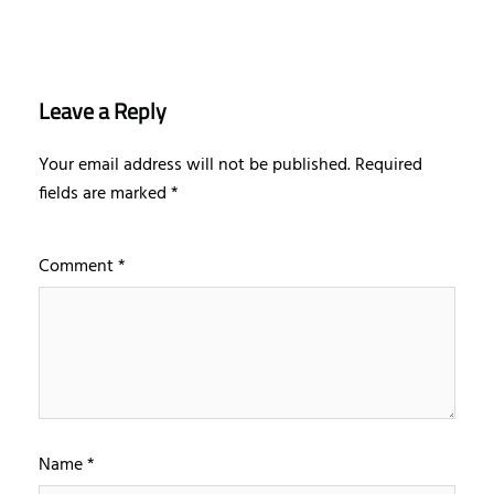
Leave a Reply
Your email address will not be published.
Required
fields are marked
*
Comment
*
Name
*