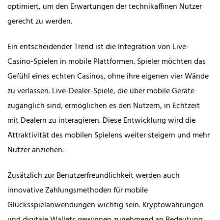
optimiert, um den Erwartungen der technikaffinen Nutzer
gerecht zu werden.
Ein entscheidender Trend ist die Integration von Live-
Casino-Spielen in mobile Plattformen. Spieler möchten das
Gefühl eines echten Casinos, ohne ihre eigenen vier Wände
zu verlassen. Live-Dealer-Spiele, die über mobile Geräte
zugänglich sind, ermöglichen es den Nutzern, in Echtzeit
mit Dealern zu interagieren. Diese Entwicklung wird die
Attraktivität des mobilen Spielens weiter steigern und mehr
Nutzer anziehen.
Zusätzlich zur Benutzerfreundlichkeit werden auch
innovative Zahlungsmethoden für mobile
Glücksspielanwendungen wichtig sein. Kryptowährungen
und digitale Wallets gewinnen zunehmend an Bedeutung