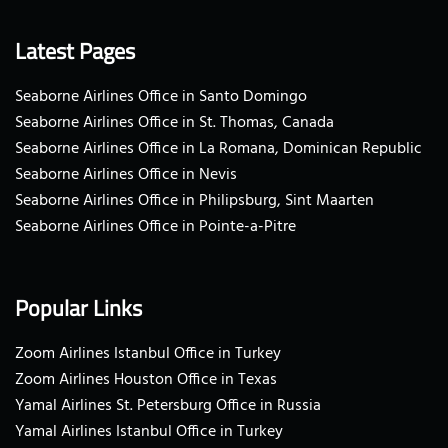
Latest Pages
Seaborne Airlines Office in Santo Domingo
Seaborne Airlines Office in St. Thomas, Canada
Seaborne Airlines Office in La Romana, Dominican Republic
Seaborne Airlines Office in Nevis
Seaborne Airlines Office in Philipsburg, Sint Maarten
Seaborne Airlines Office in Pointe-a-Pitre
Popular Links
Zoom Airlines Istanbul Office in Turkey
Zoom Airlines Houston Office in Texas
Yamal Airlines St. Petersburg Office in Russia
Yamal Airlines Istanbul Office in Turkey