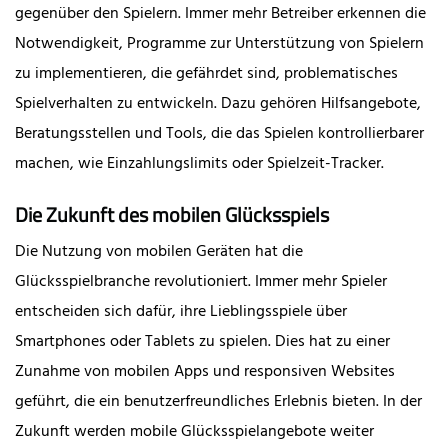
gegenüber den Spielern. Immer mehr Betreiber erkennen die
Notwendigkeit, Programme zur Unterstützung von Spielern
zu implementieren, die gefährdet sind, problematisches
Spielverhalten zu entwickeln. Dazu gehören Hilfsangebote,
Beratungsstellen und Tools, die das Spielen kontrollierbarer
machen, wie Einzahlungslimits oder Spielzeit-Tracker.
Die Zukunft des mobilen Glücksspiels
Die Nutzung von mobilen Geräten hat die
Glücksspielbranche revolutioniert. Immer mehr Spieler
entscheiden sich dafür, ihre Lieblingsspiele über
Smartphones oder Tablets zu spielen. Dies hat zu einer
Zunahme von mobilen Apps und responsiven Websites
geführt, die ein benutzerfreundliches Erlebnis bieten. In der
Zukunft werden mobile Glücksspielangebote weiter