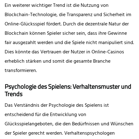
Ein weiterer wichtiger Trend ist die Nutzung von
Blockchain-Technologie, die Transparenz und Sicherheit im
Online-Glücksspiel fördert. Durch die dezentrale Natur der
Blockchain können Spieler sicher sein, dass ihre Gewinne
fair ausgezahlt werden und die Spiele nicht manipuliert sind.
Dies könnte das Vertrauen der Nutzer in Online-Casinos
erheblich stärken und somit die gesamte Branche
transformieren.
Psychologie des Spielens: Verhaltensmuster und
Trends
Das Verständnis der Psychologie des Spielens ist
entscheidend für die Entwicklung von
Glücksspielangeboten, die den Bedürfnissen und Wünschen
der Spieler gerecht werden. Verhaltenspsychologen