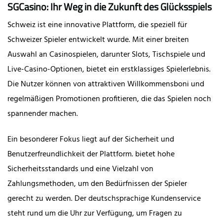
SGCasino: Ihr Weg in die Zukunft des Glücksspiels
Schweiz ist eine innovative Plattform, die speziell für
Schweizer Spieler entwickelt wurde. Mit einer breiten
Auswahl an Casinospielen, darunter Slots, Tischspiele und
Live-Casino-Optionen, bietet ein erstklassiges Spielerlebnis.
Die Nutzer können von attraktiven Willkommensboni und
regelmäßigen Promotionen profitieren, die das Spielen noch
spannender machen.
Ein besonderer Fokus liegt auf der Sicherheit und
Benutzerfreundlichkeit der Plattform. bietet hohe
Sicherheitsstandards und eine Vielzahl von
Zahlungsmethoden, um den Bedürfnissen der Spieler
gerecht zu werden. Der deutschsprachige Kundenservice
steht rund um die Uhr zur Verfügung, um Fragen zu