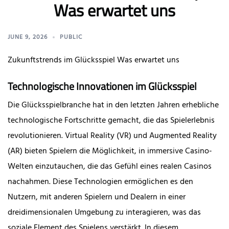
Was erwartet uns
JUNE 9, 2026
PUBLIC
Zukunftstrends im Glücksspiel Was erwartet uns
Technologische Innovationen im Glücksspiel
Die Glücksspielbranche hat in den letzten Jahren erhebliche
technologische Fortschritte gemacht, die das Spielerlebnis
revolutionieren. Virtual Reality (VR) und Augmented Reality
(AR) bieten Spielern die Möglichkeit, in immersive Casino-
Welten einzutauchen, die das Gefühl eines realen Casinos
nachahmen. Diese Technologien ermöglichen es den
Nutzern, mit anderen Spielern und Dealern in einer
dreidimensionalen Umgebung zu interagieren, was das
soziale Element des Spielens verstärkt. In diesem