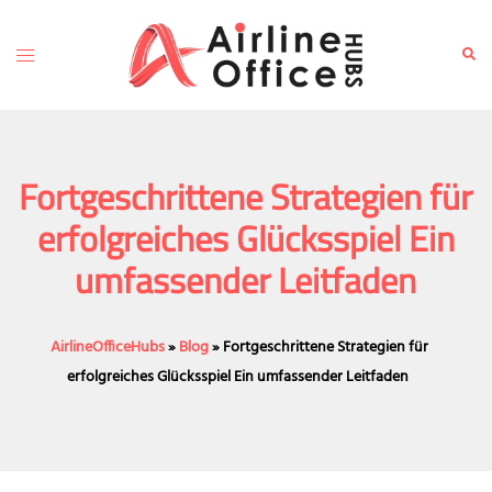
Skip
to
Toggle
Sear
content
menu
Fortgeschrittene Strategien für
erfolgreiches Glücksspiel Ein
umfassender Leitfaden
AirlineOfficeHubs
»
Blog
»
Fortgeschrittene Strategien für
erfolgreiches Glücksspiel Ein umfassender Leitfaden