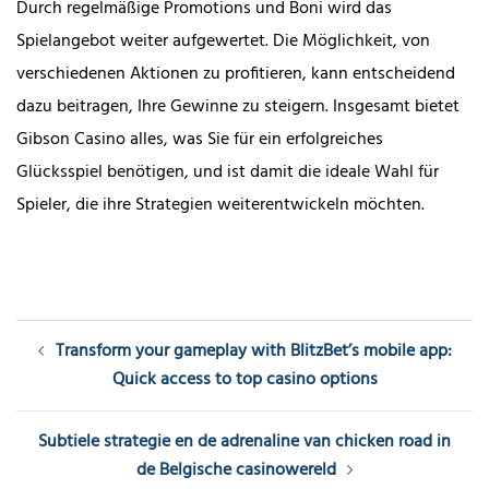
Durch regelmäßige Promotions und Boni wird das
Spielangebot weiter aufgewertet. Die Möglichkeit, von
verschiedenen Aktionen zu profitieren, kann entscheidend
dazu beitragen, Ihre Gewinne zu steigern. Insgesamt bietet
Gibson Casino alles, was Sie für ein erfolgreiches
Glücksspiel benötigen, und ist damit die ideale Wahl für
Spieler, die ihre Strategien weiterentwickeln möchten.
Post
Transform your gameplay with BlitzBet’s mobile app:
navigation
Quick access to top casino options
Subtiele strategie en de adrenaline van chicken road in
de Belgische casinowereld