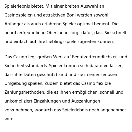
Spielerlebnis bietet. Mit einer breiten Auswahl an
Casinospielen und attraktiven Boni werden sowohl
Anfänger als auch erfahrene Spieler optimal bedient. Die
benutzerfreundliche Oberfläche sorgt dafür, dass Sie schnell
und einfach auf Ihre Lieblingsspiele zugreifen können.
Das Casino legt großen Wert auf Benutzerfreundlichkeit und
Sicherheitsstandards. Spieler können sich darauf verlassen,
dass ihre Daten geschützt sind und sie in einer seriösen
Umgebung spielen. Zudem bietet das Casino flexible
Zahlungsmethoden, die es Ihnen ermöglichen, schnell und
unkompliziert Einzahlungen und Auszahlungen
vorzunehmen, wodurch das Spielerlebnis noch angenehmer
wird.