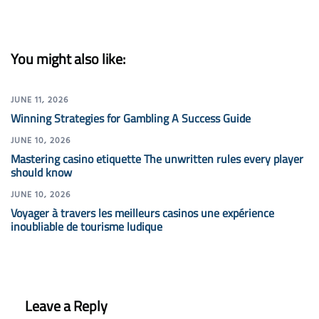
You might also like:
JUNE 11, 2026
Winning Strategies for Gambling A Success Guide
JUNE 10, 2026
Mastering casino etiquette The unwritten rules every player
should know
JUNE 10, 2026
Voyager à travers les meilleurs casinos une expérience
inoubliable de tourisme ludique
Leave a Reply