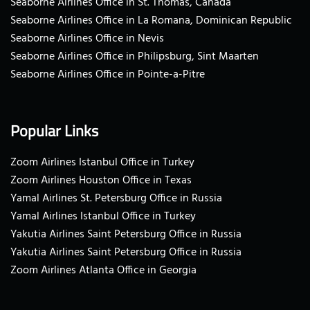
Seaborne Airlines Office in St. Thomas, Canada
Seaborne Airlines Office in La Romana, Dominican Republic
Seaborne Airlines Office in Nevis
Seaborne Airlines Office in Philipsburg, Sint Maarten
Seaborne Airlines Office in Pointe-a-Pitre
Popular Links
Zoom Airlines Istanbul Office in Turkey
Zoom Airlines Houston Office in Texas
Yamal Airlines St. Petersburg Office in Russia
Yamal Airlines Istanbul Office in Turkey
Yakutia Airlines Saint Petersburg Office in Russia
Yakutia Airlines Saint Petersburg Office in Russia
Zoom Airlines Atlanta Office in Georgia