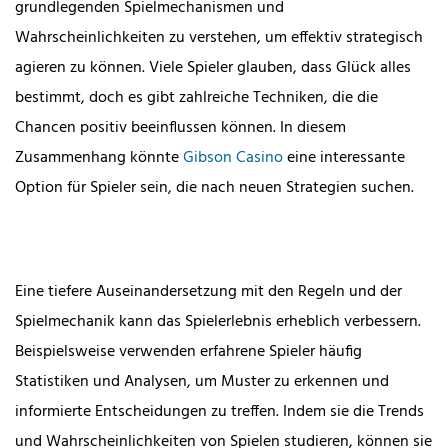
grundlegenden Spielmechanismen und
Wahrscheinlichkeiten zu verstehen, um effektiv strategisch
agieren zu können. Viele Spieler glauben, dass Glück alles
bestimmt, doch es gibt zahlreiche Techniken, die die
Chancen positiv beeinflussen können. In diesem
Zusammenhang könnte
Gibson Casino
eine interessante
Option für Spieler sein, die nach neuen Strategien suchen.
Eine tiefere Auseinandersetzung mit den Regeln und der
Spielmechanik kann das Spielerlebnis erheblich verbessern.
Beispielsweise verwenden erfahrene Spieler häufig
Statistiken und Analysen, um Muster zu erkennen und
informierte Entscheidungen zu treffen. Indem sie die Trends
und Wahrscheinlichkeiten von Spielen studieren, können sie