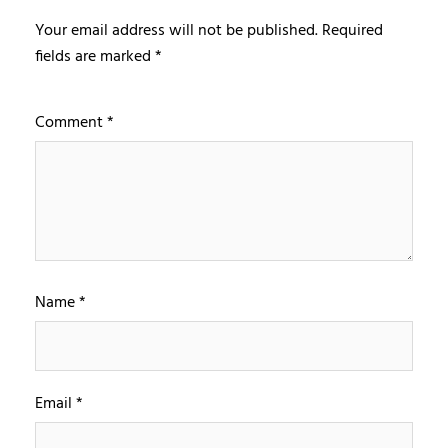
Your email address will not be published.
Required
fields are marked
*
Comment
*
Name
*
Email
*