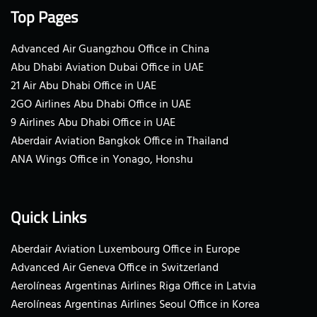
Top Pages
Advanced Air Guangzhou Office in China
Abu Dhabi Aviation Dubai Office in UAE
21 Air Abu Dhabi Office in UAE
2GO Airlines Abu Dhabi Office in UAE
9 Airlines Abu Dhabi Office in UAE
Aberdair Aviation Bangkok Office in Thailand
ANA Wings Office in Yonago, Honshu
Quick Links
Aberdair Aviation Luxembourg Office in Europe
Advanced Air Geneva Office in Switzerland
Aerolíneas Argentinas Airlines Riga Office in Latvia
Aerolíneas Argentinas Airlines Seoul Office in Korea